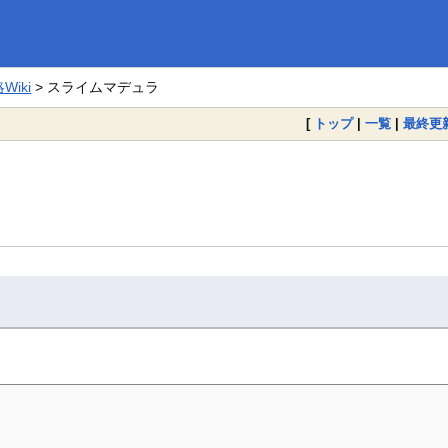
iki
> スライムマデュラ
[
トップ
|
一覧
|
最終更