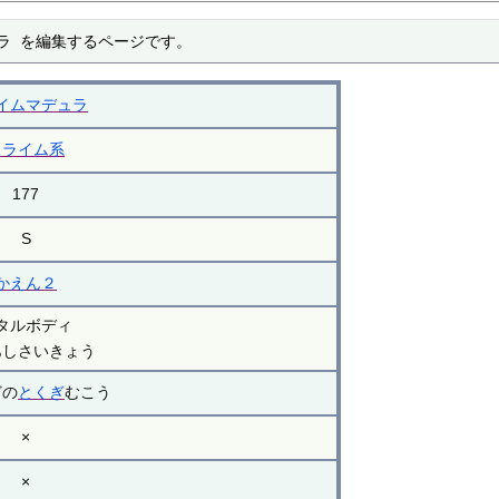
ラ を編集するページです。
イムマデュラ
スライム系
177
S
かえん２
タルボディ
あしさいきょう
どの
とくぎ
むこう
×
×