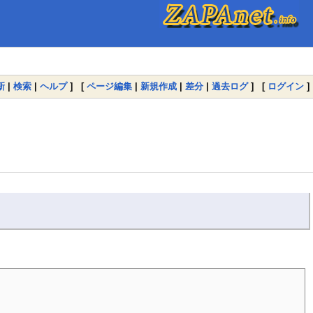
新
|
検索
|
ヘルプ
] [
ページ編集
|
新規作成
|
差分
|
過去ログ
] [
ログイン
]