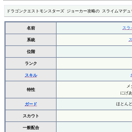
ドラゴンクエストモンスターズ ジョーカー攻略の スライムマデュ
スラ
名前
系統
位階
ランク
スキル
メ
特性
にげ
ほとん
ガード
スカウト
一般配合