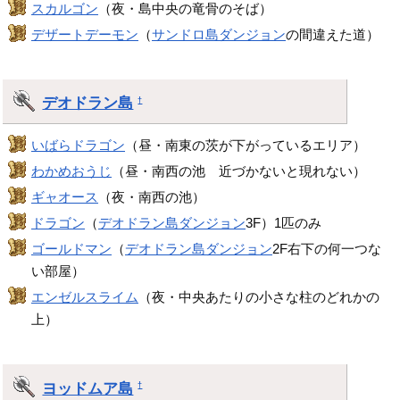
スカルゴン
（夜・島中央の竜骨のそば）
デザートデーモン
（
サンドロ島ダンジョン
の間違えた道）
デオドラン島
†
いばらドラゴン
（昼・南東の茨が下がっているエリア）
わかめおうじ
（昼・南西の池 近づかないと現れない）
ギャオース
（夜・南西の池）
ドラゴン
（
デオドラン島ダンジョン
3F）1匹のみ
ゴールドマン
（
デオドラン島ダンジョン
2F右下の何一つな
い部屋）
エンゼルスライム
（夜・中央あたりの小さな柱のどれかの
上）
ヨッドムア島
†