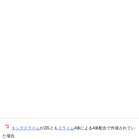
*1
キングスライム
が2匹とも
スライム
4体による4体配合で作成されてい
た場合、