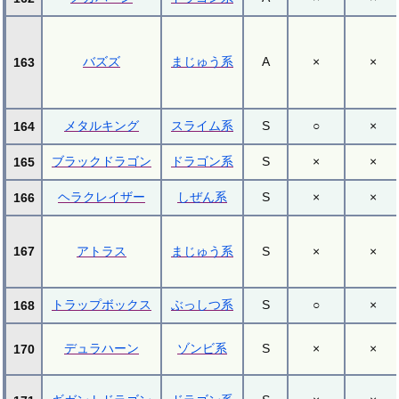
バズズ
まじゅう系
A
×
×
163
メタルキング
スライム系
S
○
×
164
ブラックドラゴン
ドラゴン系
S
×
×
165
ヘラクレイザー
しぜん系
S
×
×
166
167
アトラス
まじゅう系
S
×
×
トラップボックス
ぶっしつ系
S
○
×
168
デュラハーン
ゾンビ系
S
×
×
170