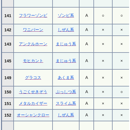
フラワーゾンビ
ゾンビ系
A
○
○
141
ワニバーン
しぜん系
A
×
×
142
アンクルホーン
まじゅう系
A
×
×
143
モヒカント
まじゅう系
A
×
×
145
グラコス
あくま系
A
×
×
149
うごくせきぞう
ぶっしつ系
A
×
○
150
メタルカイザー
スライム系
A
×
×
151
オーシャンクロー
しぜん系
A
×
×
152