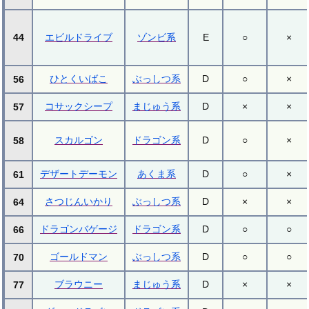
44
エビルドライブ
ゾンビ系
E
○
×
ひとくいばこ
ぶっしつ系
D
○
×
56
コサックシープ
まじゅう系
D
×
×
57
スカルゴン
ドラゴン系
D
○
×
58
デザートデーモン
あくま系
D
○
×
61
さつじんいかり
ぶっしつ系
D
×
×
64
ドラゴンバゲージ
ドラゴン系
D
○
○
66
ゴールドマン
ぶっしつ系
D
○
○
70
ブラウニー
まじゅう系
D
×
×
77