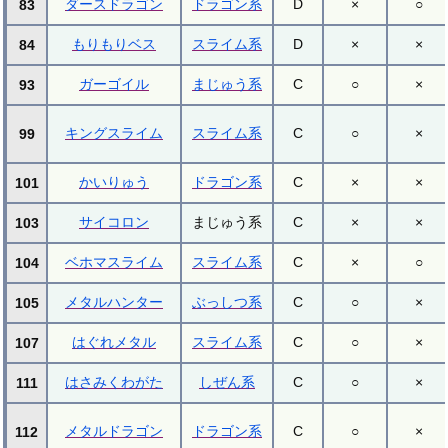
ダースドラゴン
ドラゴン系
D
×
○
83
もりもりベス
スライム系
D
×
×
84
ガーゴイル
まじゅう系
C
○
×
93
キングスライム
スライム系
C
○
×
99
かいりゅう
ドラゴン系
C
×
×
101
サイコロン
まじゅう系
C
×
×
103
ベホマスライム
スライム系
C
×
○
104
メタルハンター
ぶっしつ系
C
○
×
105
はぐれメタル
スライム系
C
○
×
107
はさみくわがた
しぜん系
C
○
×
111
メタルドラゴン
ドラゴン系
C
○
×
112