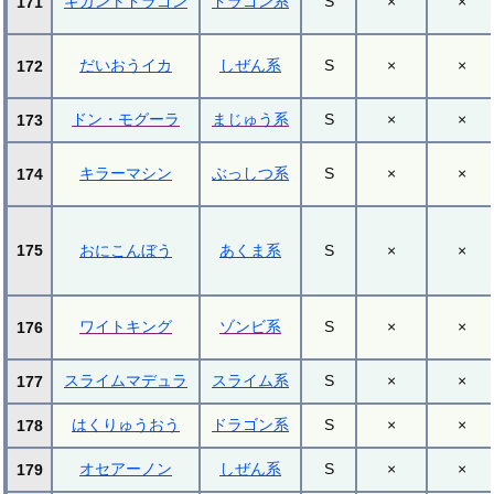
ギガントドラゴン
ドラゴン系
S
×
×
171
だいおうイカ
しぜん系
S
×
×
172
ドン・モグーラ
まじゅう系
S
×
×
173
キラーマシン
ぶっしつ系
S
×
×
174
175
おにこんぼう
あくま系
S
×
×
ワイトキング
ゾンビ系
S
×
×
176
スライムマデュラ
スライム系
S
×
×
177
はくりゅうおう
ドラゴン系
S
×
×
178
オセアーノン
しぜん系
S
×
×
179