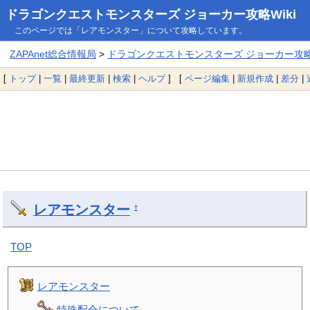
ドラゴンクエストモンスターズ ジョーカー攻略Wiki
このページでは「レアモンスター」について攻略しています。
ZAPAnet総合情報局
>
ドラゴンクエストモンスターズ ジョーカー攻略W
[
トップ
|
一覧
|
最終更新
|
検索
|
ヘルプ
] [
ページ編集
|
新規作成
|
差分
|
レアモンスター
†
TOP
レアモンスター
特殊配合について