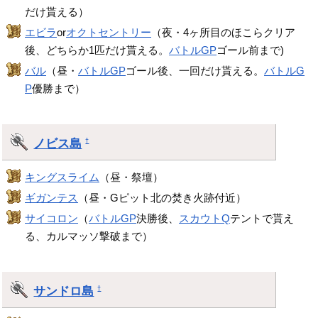
だけ貰える）
エビラ
or
オクトセントリー
（夜・4ヶ所目のほこらクリア
後、どちらか1匹だけ貰える。
バトルGP
ゴール前まで)
バル
（昼・
バトルGP
ゴール後、一回だけ貰える。
バトルG
P
優勝まで）
ノビス島
†
キングスライム
（昼・祭壇）
ギガンテス
（昼・Gピット北の焚き火跡付近）
サイコロン
（
バトルGP
決勝後、
スカウトQ
テントで貰え
る、カルマッソ撃破まで）
サンドロ島
†