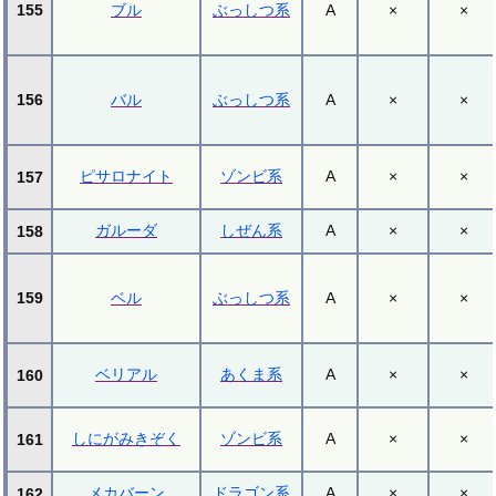
155
ブル
ぶっしつ系
A
×
×
156
バル
ぶっしつ系
A
×
×
ピサロナイト
ゾンビ系
A
×
×
157
ガルーダ
しぜん系
A
×
×
158
159
ベル
ぶっしつ系
A
×
×
ベリアル
あくま系
A
×
×
160
しにがみきぞく
ゾンビ系
A
×
×
161
メカバーン
ドラゴン系
A
×
×
162