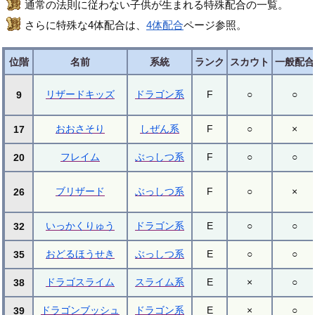
通常の法則に従わない子供が生まれる特殊配合の一覧。
さらに特殊な4体配合は、
4体配合
ページ参照。
位階
名前
系統
ランク
スカウト
一般配合
リザードキッズ
ドラゴン系
F
○
○
9
おおさそり
しぜん系
F
○
×
17
フレイム
ぶっしつ系
F
○
○
20
ブリザード
ぶっしつ系
F
○
×
26
いっかくりゅう
ドラゴン系
E
○
○
32
おどるほうせき
ぶっしつ系
E
○
○
35
ドラゴスライム
スライム系
E
×
○
38
ドラゴンブッシュ
ドラゴン系
E
×
○
39