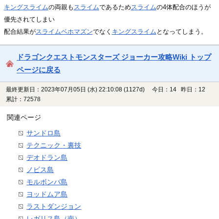
キングスライム
の両親も
スライム
であるため
スライム
の4体配合のほうが
優先されてしまい
配合結果が
スライムベホマズン
でなく
キングスライム
となってしまう。
ドラゴンクエストモンスターズ ジョーカー攻略Wiki トップ
ページに戻る
最終更新日：2023年07月05日 (水) 22:10:08
(1127d)
今日：14 昨日：12
累計：72578
関連ページ
サンドロ島
テクニック・裏技
デオドラン島
ノビス島
モルボンバ島
ヨッドムア島
ラストダンジョン
レガリス島（南）