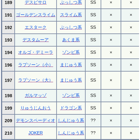
デスピサロ
ぶっしつ系
SS
×
×
189
ゴールデンスライム
スライム系
SS
×
×
191
エスターク
ぶっしつ系
SS
×
×
192
デスタムーア
あくま系
SS
×
×
193
オルゴ・デミーラ
ゾンビ系
SS
×
×
194
ラプソーン（小）
まじゅう系
SS
×
×
196
ラプソーン（大）
まじゅう系
SS
×
×
197
ガルマッゾ
ゾンビ系
SS
×
×
198
りゅうじんおう
ドラゴン系
SS
×
×
199
デモンスペーディオ
しんじゅう系
??
×
×
209
JOKER
しんじゅう系
??
×
×
210