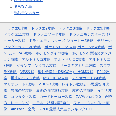
名もなき島
配信モンスター
ドラクエ6攻略
ドラクエ7攻略
ドラクエ8攻略
ドラクエ9攻略
ドラクエ11攻略
ドラクエソード攻略
ドラクエモンスターズ ジ
ョーカー攻略
ドラクエモンスターズ ジョーカー2攻略
テリーの
ワンダーランド3D攻略
ポケモンHGSS攻略
ポケモンBW攻略
ポ
ケモンORAS攻略
ポケモンダイパ攻略
ポケモン不思議のダンジ
ョン攻略
アルトネリコ攻略
アルトネリコ2攻略
アルトネリコ
3攻略
グランファンタズム攻略
リーズのアトリエ攻略
スマブ
ラX攻略
VP2攻略
聖剣伝説4・DS(COM)・HOM攻略
FF12攻
略
風来のシレン攻略
MOTHER3攻略
マリオカートWii攻略
マリオカート7攻略
MHP2G攻略
レイトン教授と不思議な町攻
略
悪魔の箱攻略
最後の時間旅行攻略
魔神の笛攻略
イヅナ攻
略
コンタクト攻略
カードヒーロー攻略
ZAPAブログ2.0
色読
みトレーニング
ステルス将棋 棋譜再生
ファミコンのプレイ画
像
Amazon
楽天
J-POP最新人気曲ランキング100