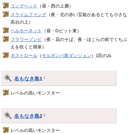
コングヘッド
（昼・西の上層）
スライムファング
（夜・北の赤い宝箱があるとても小さな
高台の上）
ヘルホーネット
（昼・Gピット東）
フラワーゾンビ
（夜・花のそば、夜・ほこらの前でくちぶ
えを吹くと簡単）
ボストロール
（
モルボンバ島ダンジョン
）1匹のみ
名もなき島
1
†
レベルの高いモンスター
名もなき島
2
†
レベルの高いモンスター