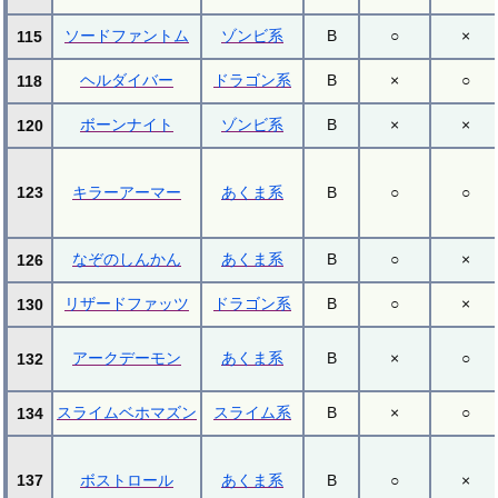
ソードファントム
ゾンビ系
B
○
×
115
ヘルダイバー
ドラゴン系
B
×
○
118
ボーンナイト
ゾンビ系
B
×
×
120
123
キラーアーマー
あくま系
B
○
○
なぞのしんかん
あくま系
B
○
×
126
リザードファッツ
ドラゴン系
B
○
×
130
アークデーモン
あくま系
B
×
○
132
スライムベホマズン
スライム系
B
×
○
134
137
ボストロール
あくま系
B
○
×