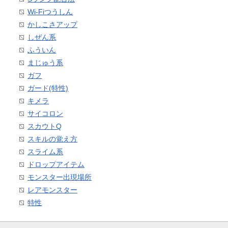
Wi-Fiつうしん
かしこさアップ
しぜん系
ふういん
まじゅう系
ガフ
ガード(特性)
キメラ
サイコロン
スカウトQ
スキルの覚え方
スライム系
ドロップアイテム
モンスター出現場所
レアモンスター
特性