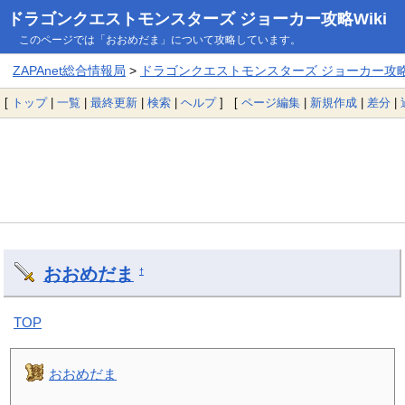
ドラゴンクエストモンスターズ ジョーカー攻略Wiki
このページでは「おおめだま」について攻略しています。
ZAPAnet総合情報局
>
ドラゴンクエストモンスターズ ジョーカー攻略W
[
トップ
|
一覧
|
最終更新
|
検索
|
ヘルプ
] [
ページ編集
|
新規作成
|
差分
|
おおめだま
†
TOP
おおめだま