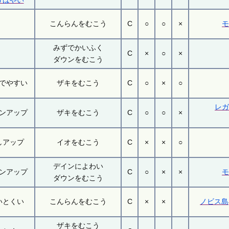
うはやい
こんらんをむこう
C
○
○
×
みずでかいふく
C
×
○
×
ダウンをむこう
でやすい
ザキをむこう
C
○
×
○
レ
ンアップ
ザキをむこう
C
○
○
×
しアップ
イオをむこう
C
×
×
○
デインによわい
ンアップ
C
○
×
×
ダウンをむこう
いとくい
こんらんをむこう
C
×
×
ノビス島
ザキをむこう