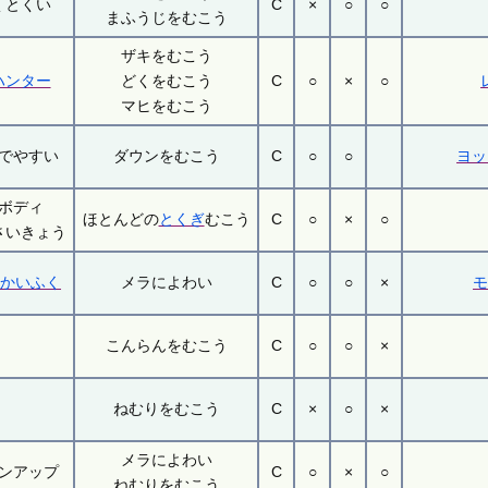
くとくい
C
×
○
○
まふうじをむこう
ザキをむこう
ハンター
どくをむこう
C
○
×
○
マヒをむこう
でやすい
ダウンをむこう
C
○
○
ヨッ
ボディ
ほとんどの
とくぎ
むこう
C
○
×
○
さいきょう
Pかいふく
メラによわい
C
○
○
×
こんらんをむこう
C
○
○
×
ねむりをむこう
C
×
○
×
メラによわい
ンアップ
C
○
×
○
ねむりをむこう