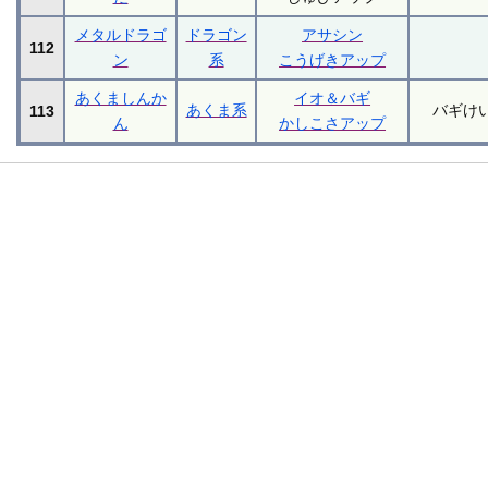
メタルドラゴ
ドラゴン
アサシン
112
ン
系
こうげきアップ
あくましんか
イオ＆バギ
あくま系
バギけ
113
ん
かしこさアップ