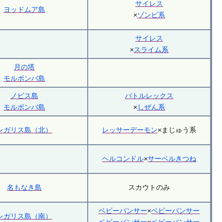
サイレス
ヨッドムア島
×
ゾンビ系
サイレス
×
スライム系
月の塔
モルボンバ島
ノビス島
バトルレックス
モルボンバ島
×
しぜん系
レガリス島（北）
レッサーデーモン
×まじゅう系
ヘルコンドル
×
サーベルきつね
名もなき島
スカウトのみ
ベビーパンサー
×
ベビーパンサー
レガリス島（南）