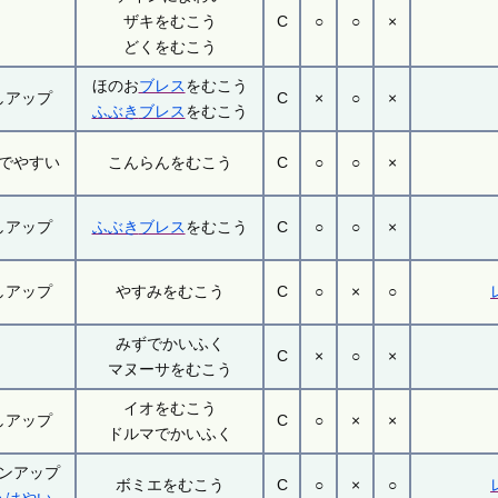
ザキをむこう
C
○
○
×
どくをむこう
ほのお
ブレス
をむこう
しアップ
C
×
○
×
ふぶき
ブレス
をむこう
でやすい
こんらんをむこう
C
○
○
×
しアップ
ふぶき
ブレス
をむこう
C
○
○
×
しアップ
やすみをむこう
C
○
×
○
みずでかいふく
C
×
○
×
マヌーサをむこう
イオをむこう
しアップ
C
○
×
×
ドルマでかいふく
ンアップ
ボミエをむこう
C
○
×
○