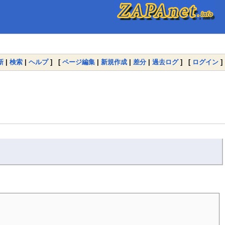
新
|
検索
|
ヘルプ
] [
ページ編集
|
新規作成
|
差分
|
過去ログ
] [
ログイン
]