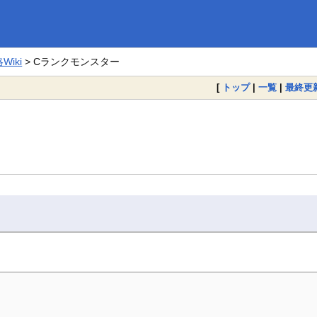
iki
> Cランクモンスター
[
トップ
|
一覧
|
最終更