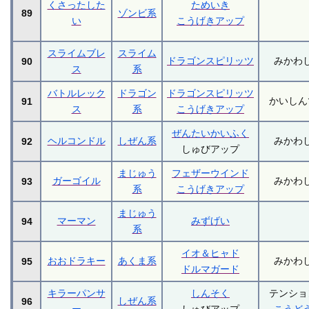
くさったした
ためいき
89
ゾンビ系
い
こうげきアップ
スライムブレ
スライム
ドラゴンスピリッツ
みかわ
90
ス
系
バトルレック
ドラゴン
ドラゴンスピリッツ
かいしん
91
ス
系
こうげきアップ
ぜんたいかいふく
ヘルコンドル
しぜん系
みかわ
92
しゅびアップ
まじゅう
フェザーウインド
ガーゴイル
みかわ
93
系
こうげきアップ
まじゅう
マーマン
みずげい
94
系
イオ＆ヒャド
おおドラキー
あくま系
みかわ
95
ドルマガード
キラーパンサ
しんそく
テンショ
しぜん系
96