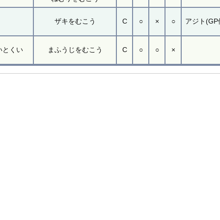
ザキをむこう
C
○
×
○
アジト(GP
いとくい
まふうじをむこう
C
○
○
×