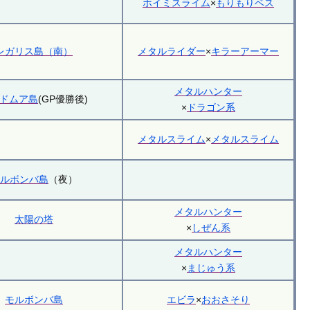
ホイミスライム
×
もりもりベス
レガリス島（南）
メタルライダー
×
キラーアーマー
メタルハンター
ドムア島
(GP優勝後)
×
ドラゴン系
メタルスライム
×
メタルスライム
モルボンバ島
（夜）
メタルハンター
太陽の塔
×
しぜん系
メタルハンター
×
まじゅう系
モルボンバ島
エビラ
×
おおさそり