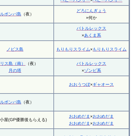
ベビーパンサー
×
ベビーパンサー
どろにんぎょう
モルボンバ島
（夜）
×何か
バトルレックス
×
あくま系
ノビス島
もりもりスライム
×
もりもりスライム
ガリス島（南）
（夜）
バトルレックス
月の塔
×
ゾンビ系
おおうつぼ
×
ギャオース
モルボンバ島
（夜）
おおめだま
×
おおめだま
小屋(GP優勝後もらえる)
おおめだま
×
おおめだま