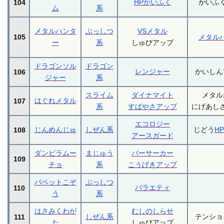
HPかいふく
かいふ
104
ム
系
メタルハンタ
ぶっしつ
VSメタル
105
メタル
ー
系
しゅびアップ
ドラゴンソル
ドラゴン
レンジャー
かいしん
106
ジャー
系
スライム
ダイナマイト
メタル
はぐれメタル
107
系
すばやさアップ
にげあし
エコロジー
じんめんじゅ
しぜん系
じどう
H
108
アースガード
ダンビラムー
まじゅう
バーサーカー
109
チョ
系
こうげきアップ
パペットこぞ
ぶっしつ
バラエティ
110
う
系
はさみくわが
むしのしらせ
しぜん系
テンショ
111
た
しゅびアップ