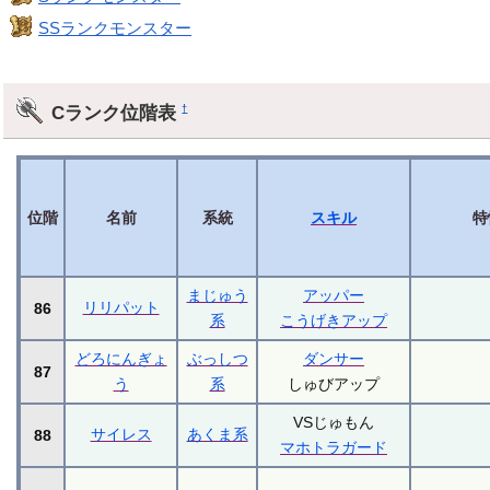
SSランクモンスター
Cランク位階表
†
位階
名前
系統
スキル
特
まじゅう
アッパー
リリパット
86
系
こうげきアップ
どろにんぎょ
ぶっしつ
ダンサー
87
う
系
しゅびアップ
VSじゅもん
サイレス
あくま系
88
マホトラガード