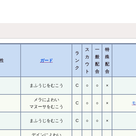
ス
一
特
ラ
カ
般
殊
性
ガード
ン
ウ
配
配
ク
ト
合
合
まふうじをむこう
C
○
○
×
メラによわい
C
○
○
×
マヌーサをむこう
まふうじをむこう
C
○
○
×
デインによわい