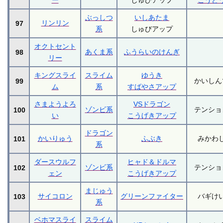
ー
しゅびアップ
こうど
ぶっしつ
いしあたま
リンリン
97
系
しゅびアップ
オクトセント
あくま系
ふうらいのけんぎ
98
リー
キングスライ
スライム
ゆうき
かいしん
99
ム
系
すばやさアップ
さまようよろ
VSドラゴン
ゾンビ系
テンショ
100
い
こうげきアップ
ドラゴン
かいりゅう
ふぶき
みかわ
101
系
ダースウルフ
ヒャド＆ドルマ
ゾンビ系
テンショ
102
ェン
こうげきアップ
まじゅう
サイコロン
グリーンファイター
バギけ
103
系
ベホマスライ
スライム