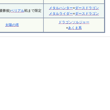
メタルハンター
×
ダースドラゴン
優勝後)
ベリアル
戦まで限定
メタルライダー
×
ダースドラゴン
ドラゴンソルジャー
太陽の塔
×
あくま系