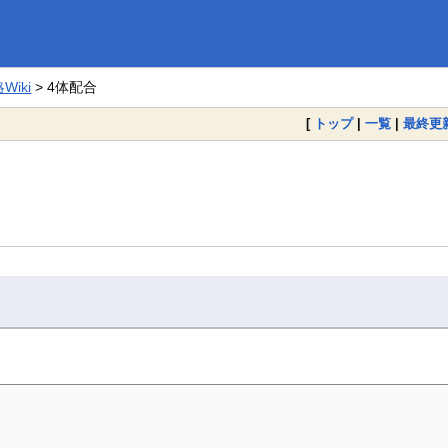
iki
> 4体配合
[
トップ
|
一覧
|
最終更