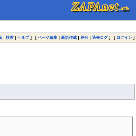
新
|
検索
|
ヘルプ
] [
ページ編集
|
新規作成
|
差分
|
過去ログ
] [
ログイン
]