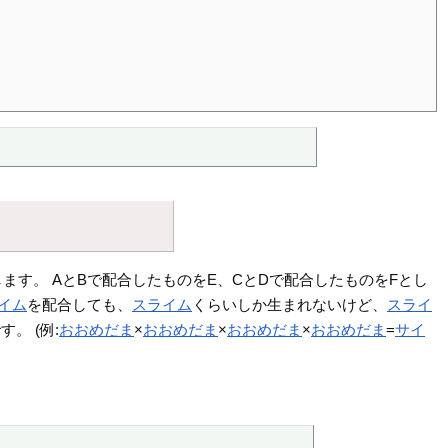
ます。 AとBで配合したものをE、CとDで配合したものをFとし
イム
を配合しても、
スライム
くらいしか生まれないけど、
スライ
。 (例:
おおめだま
×
おおめだま
×
おおめだま
×
おおめだま
=
サイ