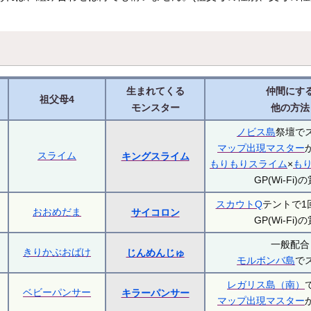
生まれてくる
仲間にす
祖父母4
モンスター
他の方法
ノビス島
祭壇で
マップ出現マスター
スライム
キングスライム
もりもりスライム
×
も
GP(Wi-Fi)
スカウトQ
テントで1
おおめだま
サイコロン
GP(Wi-Fi)
一般配合
きりかぶおばけ
じんめんじゅ
モルボンバ島
で
レガリス島（南）
ベビーパンサー
キラーパンサー
マップ出現マスター