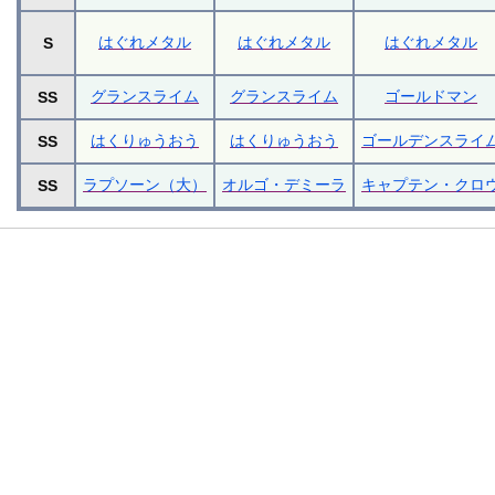
はぐれメタル
はぐれメタル
はぐれメタル
S
グランスライム
グランスライム
ゴールドマン
SS
はくりゅうおう
はくりゅうおう
ゴールデンスライ
SS
ラプソーン（大）
オルゴ・デミーラ
キャプテン・クロ
SS