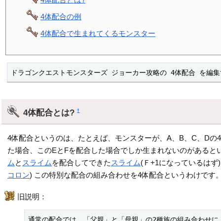
4体配合の例
4体配合で生まれてくるモンスター
ドラゴンクエストモンスターズ ジョーカー攻略の 4体配合 を編
4体配合とは?
†
4体配合というのは、たとえば、モンスターが、A、B、C、Dの4
た場合、このEとFを配合した場合でしか生まれないのがあると
ム
と
スライム
を配合してできた
スライム
(Ｆ+1になっているは
コロン
) この特別な配合の組み合わせを4体配合というわけです
旧説明：
通常の配合では、「父親」と「母親」の2種族の組み合わせに