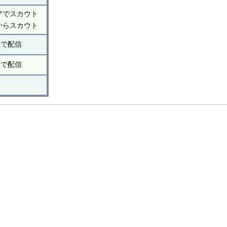
アでスカウト
からスカウト
ン
で配信
ン
で配信