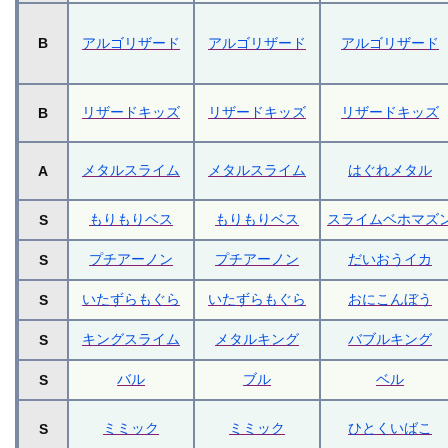
B
アルゴリザード
アルゴリザード
アルゴリザード
リザードキッズ
リザードキッズ
リザードキッズ
B
メタルスライム
メタルスライム
はぐれメタル
A
もりもりベス
もりもりベス
スライムベホマズ
S
プチアーノン
プチアーノン
だいおうイカ
S
いたずらもぐら
いたずらもぐら
おにこんぼう
S
キングスライム
メタルキング
バブルキング
S
バル
ブル
ベル
S
ミミック
ミミック
ひとくいばこ
S