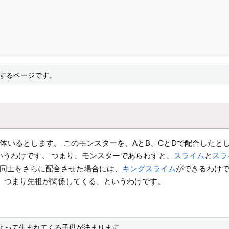
集するページです。
体いるとします。 このモンスターを、AとB、CとDで配合したとし
いうわけです。 つまり、モンスターであらわすと、
スライム
と
スラ
ず)同士をさらに配合させた場合には、
キングスライム
ができるわけです
。 つまり先祖が関係してくる、というわけです。
よって生まれてくる子供が決まります。
