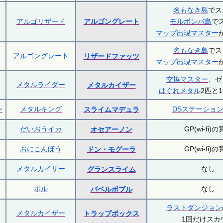
名もなき島
でス
アルゴリザード
アルゴングレート
モルボンバ島
で
マップ出現マスター
名もなき島
でス
アルゴングレート
リザードファッツ
マップ出現マスター
交換マスター
、ゼ
メタルライダー
メタルカイザー
はぐれメタル
2匹と
ン
メタルキング
DSステーショ
スライムマデュラ
だいおうイカ
GP(wi-fi)
オセアーノン
おにこんぼう
GP(wi-fi)
ドン・モグーラ
メタルカイザー
なし
グランスライム
ボル
なし
バベルボブル
ラストダンジョン
メタルカイザー
トラップボックス
1回だけスカ