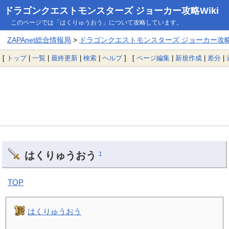
ドラゴンクエストモンスターズ ジョーカー攻略Wiki
このページでは「はくりゅうおう」について攻略しています。
ZAPAnet総合情報局
>
ドラゴンクエストモンスターズ ジョーカー攻略W
[
トップ
|
一覧
|
最終更新
|
検索
|
ヘルプ
] [
ページ編集
|
新規作成
|
差分
|
はくりゅうおう
†
TOP
はくりゅうおう