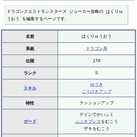
ドラゴンクエストモンスターズ ジョーカー攻略の はくりゅ
うおう を編集するページです。
はくりゅうおう
名前
ドラゴン系
系統
178
位階
S
ランク
ゆうき
スキル
こうげきアップ
テンションアップ
特性
デインでかいふく
ガード
ふぶき
ブレス
をむこう
ザキをむこう