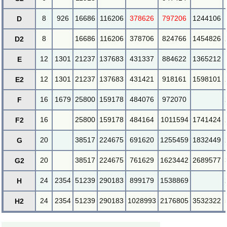
8
926
16686
116206
378626
797206
1244106
D
8
16686
116206
378706
824766
1454826
D2
12
1301
21237
137683
431337
884622
1365212
E
12
1301
21237
137683
431421
918161
1598101
E2
16
1679
25800
159178
484076
972070
F
16
25800
159178
484164
1011594
1741424
F2
20
38517
224675
691620
1255459
1832449
G
20
38517
224675
761629
1623442
2689577
G2
24
2354
51239
290183
899179
1538869
H
24
2354
51239
290183
1028993
2176805
3532322
H2