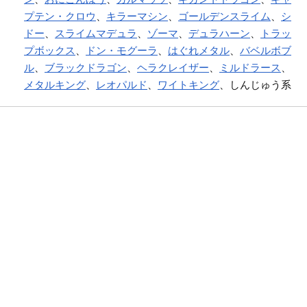
プテン・クロウ
、
キラーマシン
、
ゴールデンスライム
、
シ
ドー
、
スライムマデュラ
、
ゾーマ
、
デュラハーン
、
トラッ
プボックス
、
ドン・モグーラ
、
はぐれメタル
、
バベルボブ
ル
、
ブラックドラゴン
、
ヘラクレイザー
、
ミルドラース
、
メタルキング
、
レオパルド
、
ワイトキング
、しんじゅう系