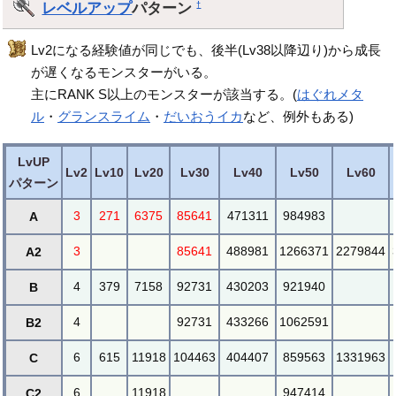
レベルアップ
パターン
†
Lv2になる経験値が同じでも、後半(Lv38以降辺り)から成長
が遅くなるモンスターがいる。
主にRANK S以上のモンスターが該当する。(
はぐれメタ
ル
・
グランスライム
・
だいおうイカ
など、例外もある)
LvUP
Lv2
Lv10
Lv20
Lv30
Lv40
Lv50
Lv60
パターン
3
271
6375
85641
471311
984983
A
3
85641
488981
1266371
2279844
A2
4
379
7158
92731
430203
921940
B
4
92731
433266
1062591
B2
6
615
11918
104463
404407
859563
1331963
C
6
11918
947414
C2