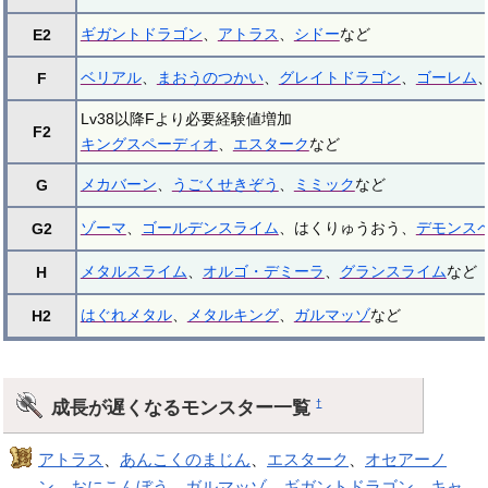
ギガントドラゴン
、
アトラス
、
シドー
など
E2
ベリアル
、
まおうのつかい
、
グレイトドラゴン
、
ゴーレム
F
Lv38以降Fより必要経験値増加
F2
キングスペーディオ
、
エスターク
など
メカバーン
、
うごくせきぞう
、
ミミック
など
G
ゾーマ
、
ゴールデンスライム
、はくりゅうおう、
デモンス
G2
メタルスライム
、
オルゴ・デミーラ
、
グランスライム
など
H
はぐれメタル
、
メタルキング
、
ガルマッゾ
など
H2
成長が遅くなるモンスター一覧
†
アトラス
、
あんこくのまじん
、
エスターク
、
オセアーノ
ン
、
おにこんぼう
、
ガルマッゾ
、
ギガントドラゴン
、
キャ