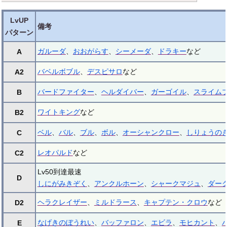
LvUP
備考
パターン
ガルーダ
、
おおがらす
、
シーメーダ
、
ドラキー
など
A
バベルボブル
、
デスピサロ
など
A2
バードファイター
、
ヘルダイバー
、
ガーゴイル
、
スライム
B
ワイトキング
など
B2
ベル
、
バル
、
ブル
、
ボル
、
オーシャンクロー
、
しりょうの
C
レオパルド
など
C2
Lv50到達最速
D
しにがみきぞく
、
アンクルホーン
、
シャークマジュ
、
ダー
ヘラクレイザー
、
ミルドラース
、
キャプテン・クロウ
など
D2
なげきのぼうれい
、
バッファロン
、
エビラ
、
モヒカント
、
E