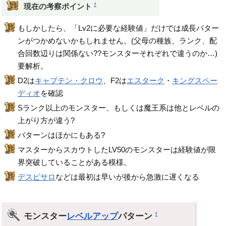
†
現在の考察ポイント
もしかしたら、「Lv2に必要な経験値」だけでは成長パター
ンがつかめないかもしれません。(父母の種族、ランク、配
合回数辺りは関係ない??モンスターそれぞれで違うのか…)
要解析。
D2は
キャプテン・クロウ
、F2は
エスターク
・
キングスペー
ディオ
を確認
Sランク以上のモンスター、もしくは魔王系は他とレベルの
上がり方が違う?
パターンはほかにもある?
マスターからスカウトしたLV50のモンスターは経験値が限
界突破していることがある模様。
デスピサロ
などは最初は早いが後から急激に遅くなる
モンスター
レベルアップ
パターン
†