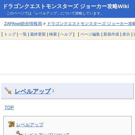
ドラゴンクエストモンスターズ ジョーカー攻略Wiki
このページでは「レベルアップ」について攻略しています。
ZAPAnet総合情報局
>
ドラゴンクエストモンスターズ ジョーカー攻略W
[
トップ
|
一覧
|
最終更新
|
検索
|
ヘルプ
] [
ページ編集
|
新規作成
|
差分
|
レベルアップ
†
TOP
レベルアップ
レベルアップについて