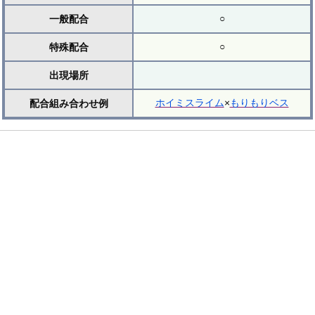
○
一般配合
○
特殊配合
出現場所
ホイミスライム
×
もりもりベス
配合組み合わせ例