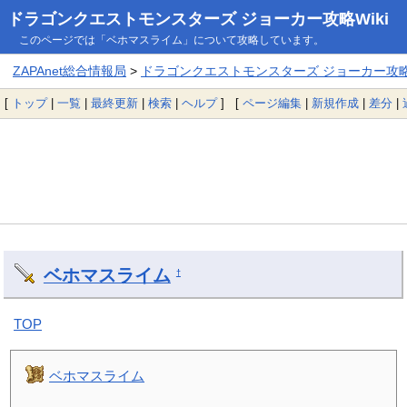
ドラゴンクエストモンスターズ ジョーカー攻略Wiki
このページでは「ベホマスライム」について攻略しています。
ZAPAnet総合情報局
>
ドラゴンクエストモンスターズ ジョーカー攻略W
[
トップ
|
一覧
|
最終更新
|
検索
|
ヘルプ
] [
ページ編集
|
新規作成
|
差分
|
ベホマスライム
†
TOP
ベホマスライム