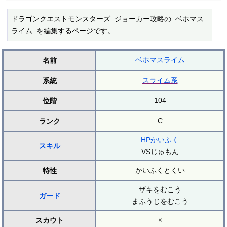
ドラゴンクエストモンスターズ ジョーカー攻略の ベホマス
ライム を編集するページです。
ベホマスライム
名前
スライム系
系統
104
位階
C
ランク
HPかいふく
スキル
VSじゅもん
かいふくとくい
特性
ザキをむこう
ガード
まふうじをむこう
×
スカウト