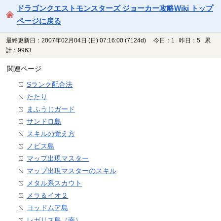
ドラゴンクエストモンスターズ ジョーカー攻略Wiki トップ
ページに戻る
最終更新日：2007年02月04日 (日) 07:16:00
(7124d)
今日：1 昨日：5 累
計：9963
関連ページ
Sランク配合法
たたり
まふうじガード
サンドロ島
スキルの覚え方
ノビス島
マップ出現マスター
マップ出現マスターのスキル
メタル系スカウト
メラ＆イオ２
ヨッドムア島
レガリス島（南）