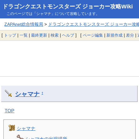
ドラゴンクエストモンスターズ ジョーカー攻略Wiki
このページでは「シャマナ」について攻略しています。
ZAPAnet総合情報局
>
ドラゴンクエストモンスターズ ジョーカー攻略W
[
トップ
|
一覧
|
最終更新
|
検索
|
ヘルプ
] [
ページ編集
|
新規作成
|
差分
|
シャマナ
†
TOP
シャマナ
シャマナの出現場所