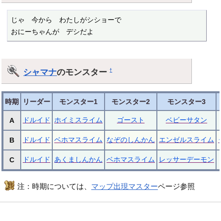
じゃ　今から　わたしがシショーで

おにーちゃんが　デシだよ
シャマナ
のモンスター
†
時期
リーダー
モンスター1
モンスター2
モンスター3
ドルイド
ホイミスライム
ゴースト
ベビーサタン
A
ドルイド
ベホマスライム
なぞのしんかん
エンゼルスライム
B
ドルイド
あくましんかん
ベホマスライム
レッサーデーモン
C
注：時期については、
マップ出現マスター
ページ参照