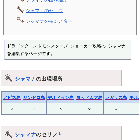
シャマナのセリフ
シャマナのモンスター
ドラゴンクエストモンスターズ ジョーカー攻略の シャマナ 
を編集するページです。
シャマナ
の出現場所
†
ノビス島
サンドロ島
デオドラン島
ヨッドムア島
レガリス島
モル
○
×
×
○
○
シャマナ
のセリフ
†