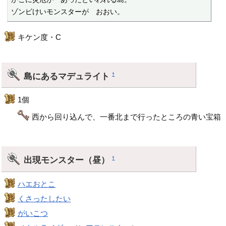
ゾンビけいモンスターが　おおい。
キケン度・C
島にあるマデュライト
†
1個
西から回り込んで、一番北まで行ったところの青い宝箱
出現モンスター（昼）
†
ハエおとこ
くさったしたい
がいこつ