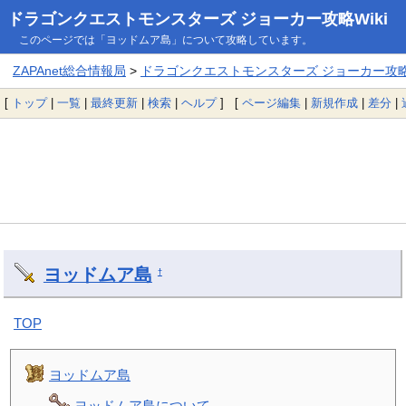
ドラゴンクエストモンスターズ ジョーカー攻略Wiki
このページでは「ヨッドムア島」について攻略しています。
ZAPAnet総合情報局
>
ドラゴンクエストモンスターズ ジョーカー攻略W
[
トップ
|
一覧
|
最終更新
|
検索
|
ヘルプ
] [
ページ編集
|
新規作成
|
差分
|
ヨッドムア島
†
TOP
ヨッドムア島
ヨッドムア島について