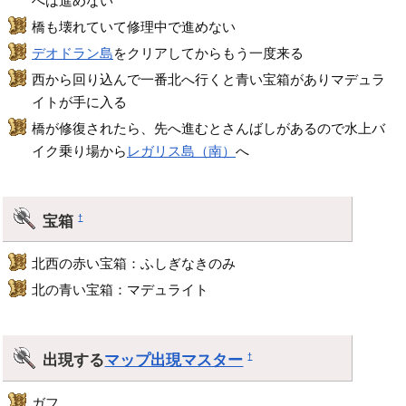
へは進めない
橋も壊れていて修理中で進めない
デオドラン島
をクリアしてからもう一度来る
西から回り込んで一番北へ行くと青い宝箱がありマデュラ
イトが手に入る
橋が修復されたら、先へ進むとさんばしがあるので水上バ
イク乗り場から
レガリス島（南）
へ
宝箱
†
北西の赤い宝箱：ふしぎなきのみ
北の青い宝箱：マデュライト
出現する
マップ出現マスター
†
ガフ