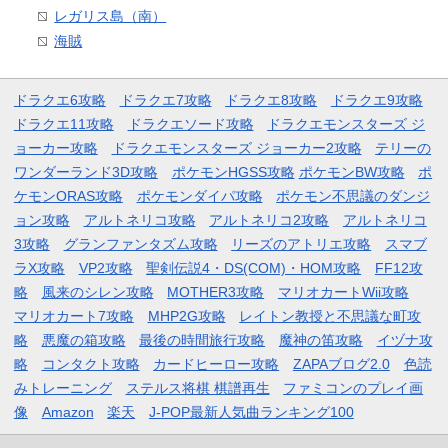
レガリス島（南）
海賊
ドラクエ6攻略
ドラクエ7攻略
ドラクエ8攻略
ドラクエ9攻略
ドラクエ11攻略
ドラクエソード攻略
ドラクエモンスターズ ジ
ョーカー攻略
ドラクエモンスターズ ジョーカー2攻略
テリーの
ワンダーランド3D攻略
ポケモンHGSS攻略
ポケモンBW攻略
ポ
ケモンORAS攻略
ポケモンダイパ攻略
ポケモン不思議のダンジ
ョン攻略
アルトネリコ攻略
アルトネリコ2攻略
アルトネリコ
3攻略
グランファンタズム攻略
リーズのアトリエ攻略
スマブ
ラX攻略
VP2攻略
聖剣伝説4・DS(COM)・HOM攻略
FF12攻
略
風来のシレン攻略
MOTHER3攻略
マリオカートWii攻略
マリオカート7攻略
MHP2G攻略
レイトン教授と不思議な町攻
略
悪魔の箱攻略
最後の時間旅行攻略
魔神の笛攻略
イヅナ攻
略
コンタクト攻略
カードヒーロー攻略
ZAPAブログ2.0
色読
みトレーニング
ステルス将棋 棋譜再生
ファミコンのプレイ画
像
Amazon
楽天
J-POP最新人気曲ランキング100