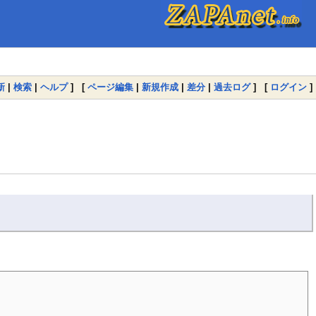
新
|
検索
|
ヘルプ
] [
ページ編集
|
新規作成
|
差分
|
過去ログ
] [
ログイン
]