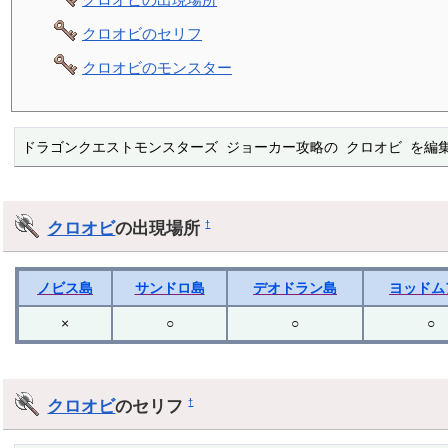
クロオビのセリフ
クロオビのモンスター
ドラゴンクエストモンスターズ ジョーカー攻略の クロオビ を編
クロオビ
の出現場所
†
ノビス島
サンドロ島
デオドラン島
ヨッドム
×
○
○
○
クロオビ
のセリフ
†