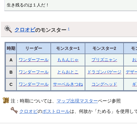
生き残るのは１人だ！
クロオビ
のモンスター
†
時期
リーダー
モンスター1
モンスター2
モ
ワンダーフール
ももんじゃ
プリズニャン
お
A
ワンダーフール
とらおとこ
ドラゴンバゲージ
デザ
B
ワンダーフール
サーベルきつね
コングヘッド
ギ
C
注：時期については、
マップ出現マスター
ページ参照
クロオビ
の
ボストロール
は、何故か「ためる」を使用し