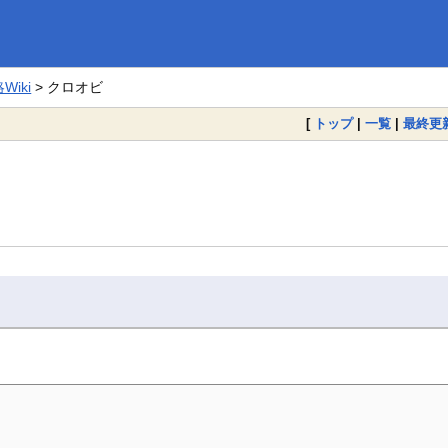
iki
> クロオビ
[
トップ
|
一覧
|
最終更