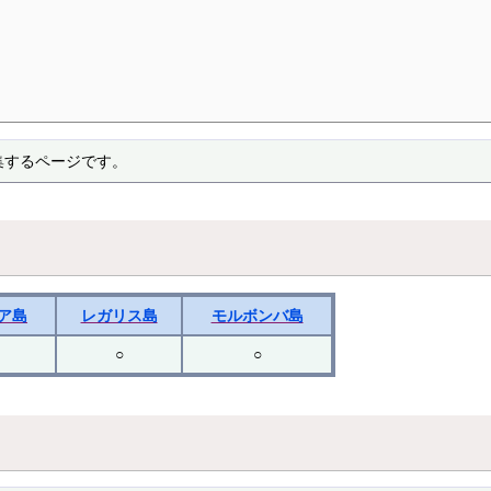
集するページです。
ア島
レガリス島
モルボンバ島
○
○