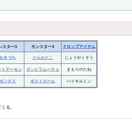
ンスター3
モンスター4
ドロップアイテム
おきづち
とらおとこ
じょうやくそう
ートデーモン
ダンビラムーチョ
まもりのたね
ガンテス
ボストロール
バイキルミン
てくる。