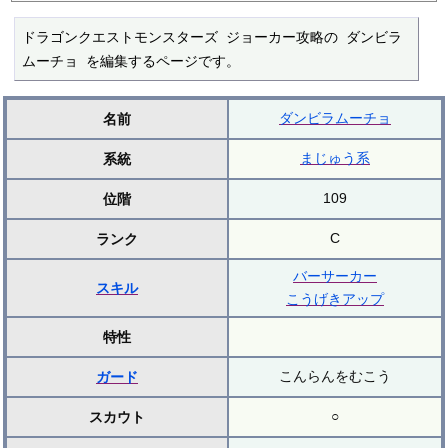
ドラゴンクエストモンスターズ ジョーカー攻略の ダンビラ
ムーチョ を編集するページです。
ダンビラムーチョ
名前
まじゅう系
系統
109
位階
C
ランク
バーサーカー
スキル
こうげきアップ
特性
こんらんをむこう
ガード
○
スカウト