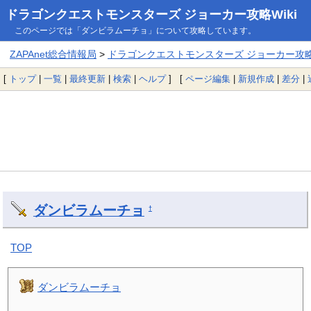
ドラゴンクエストモンスターズ ジョーカー攻略Wiki
このページでは「ダンビラムーチョ」について攻略しています。
ZAPAnet総合情報局
>
ドラゴンクエストモンスターズ ジョーカー攻略W
[
トップ
|
一覧
|
最終更新
|
検索
|
ヘルプ
] [
ページ編集
|
新規作成
|
差分
|
ダンビラムーチョ
†
TOP
ダンビラムーチョ