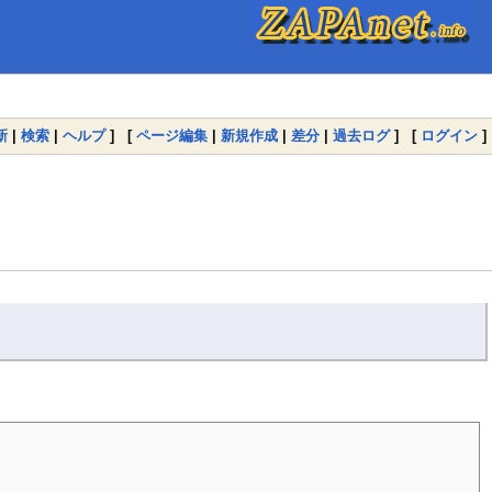
新
|
検索
|
ヘルプ
] [
ページ編集
|
新規作成
|
差分
|
過去ログ
] [
ログイン
]