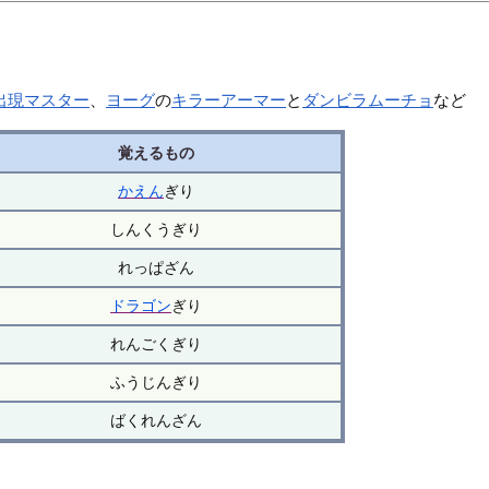
出現マスター
、
ヨーグ
の
キラーアーマー
と
ダンビラムーチョ
など
覚えるもの
かえん
ぎり
しんくうぎり
れっぱざん
ドラゴン
ぎり
れんごくぎり
ふうじんぎり
ばくれんざん