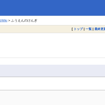
iki
> ふうえんのけんぎ
[
トップ
|
一覧
|
最終更