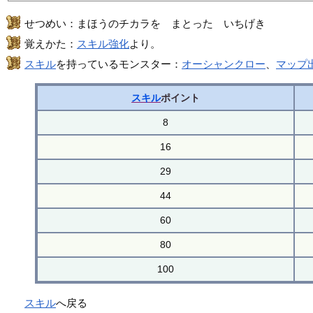
せつめい：まほうのチカラを まとった いちげき
覚えかた：
スキル強化
より。
スキル
を持っているモンスター：
オーシャンクロー
、
マップ
スキル
ポイント
8
16
29
44
60
80
100
スキル
へ戻る