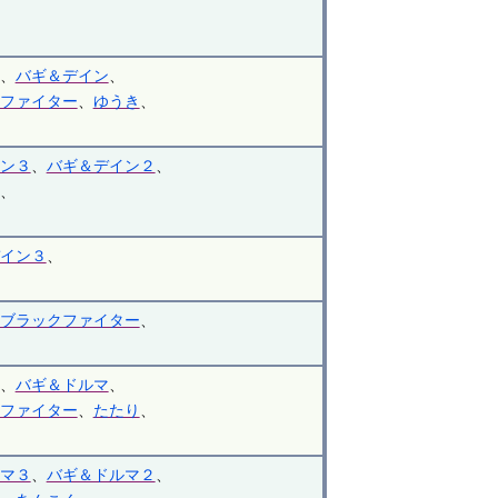
、
バギ＆デイン
、
ファイター
、
ゆうき
、
ン３
、
バギ＆デイン２
、
、
イン３
、
ブラックファイター
、
、
バギ＆ドルマ
、
ファイター
、
たたり
、
マ３
、
バギ＆ドルマ２
、