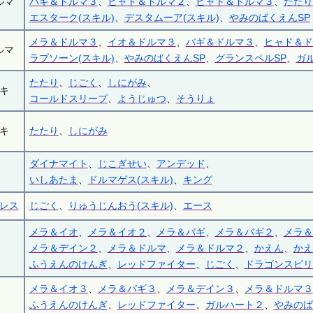
ルマ
バギ＆ドルマ３
、
ヒャド＆ドルマ２
、
ヒャド＆ドルマ３
、
たたり
エスターク(スキル)
、
デスタムーア(スキル)
、
やみのばくえんSP
メラ＆ドルマ３
、
イオ＆ドルマ３
、
バギ＆ドルマ３
、
ヒャド＆ド
ルマ
ラプソーン(スキル)
、
やみのばくえんSP
、
グランスペルSP
、
ガ
たたり
、
じごく
、
しにがみ
、
キ
コールドスリープ
、
ようじゅつ
、
そうりょ
キ
たたり
、
しにがみ
ダイナマイト
、
じこぎせい
、
アンデッド
、
いしあたま
、
ドルマゲス(スキル)
、
キング
レス
じごく
、
りゅうじんおう(スキル)
、
エース
メラ＆イオ
、
メラ＆イオ２
、
メラ＆バギ
、
メラ＆バギ２
、
メラ＆
メラ＆デイン２
、
メラ＆ドルマ
、
メラ＆ドルマ２
、
かえん
、
かえ
ふうえんのけんぎ
、
レッドファイター
、
じごく
、
ドラゴンスピリ
メラ＆イオ３
、
メラ＆バギ３
、
メラ＆デイン３
、
メラ＆ドルマ３
ふうえんのけんぎ
、
レッドファイター
、
ガルハート２
、
やみのば