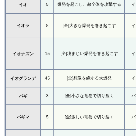
5
爆発を起こし、敵全体を攻撃する
イ
イオ
イオラ
8
[全]大きな爆発を巻き起こす
イ
15
[全]凄まじい爆発を巻き起こす
イ
イオナズン
45
[全]想像を絶する大爆発
イ
イオグランデ
3
[全]小さな竜巻で切り裂く
バ
バギ
バギマ
5
[全]激しい竜巻で切り裂く
バ