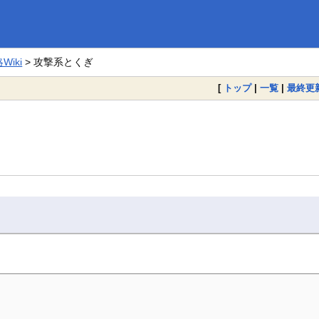
iki
> 攻撃系とくぎ
[
トップ
|
一覧
|
最終更