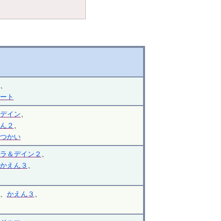
、
ート
デイン
、
ん２
、
つかい
ラ＆デイン２
、
かえん３
、
、
かえん３
、