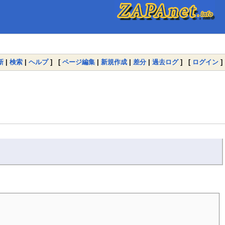
新
|
検索
|
ヘルプ
] [
ページ編集
|
新規作成
|
差分
|
過去ログ
] [
ログイン
]