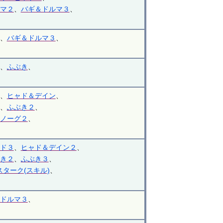
マ２
、
バギ＆ドルマ３
、
、
バギ＆ドルマ３
、
、
ふぶき
、
、
ヒャド＆デイン
、
、
ふぶき２
、
ノーグ２
、
ド３
、
ヒャド＆デイン２
、
き２
、
ふぶき３
、
スターク(スキル)
、
ドルマ３
、