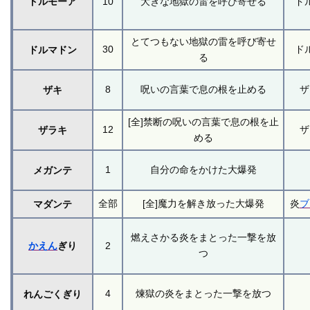
ドルモーア
10
大きな地獄の雷を呼び寄せる
ド
とてつもない地獄の雷を呼び寄せ
30
ド
ドルマドン
る
8
呪いの言葉で息の根を止める
ザ
ザキ
[全]禁断の呪いの言葉で息の根を止
12
ザ
ザラキ
める
1
自分の命をかけた大爆発
メガンテ
全部
[全]魔力を解き放った大爆発
炎
ブ
マダンテ
燃えさかる炎をまとった一撃を放
かえん
ぎり
2
つ
4
煉獄の炎をまとった一撃を放つ
れんごくぎり