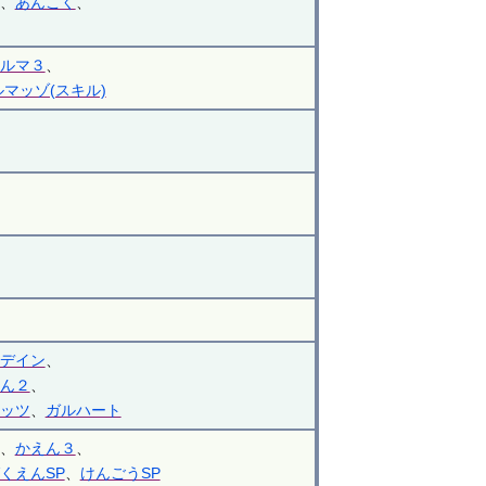
、
あんこく
、
ルマ３
、
ルマッゾ(スキル)
デイン
、
ん２
、
ッツ
、
ガルハート
、
かえん３
、
くえんSP
、
けんごうSP