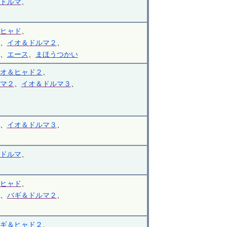
ドルマ
、
ヒャド
、
、
イオ＆ドルマ２
、
、
エース
、
まほうつかい
オ＆ヒャド２
、
マ２
、
イオ＆ドルマ３
、
、
イオ＆ドルマ３
、
ドルマ
、
ヒャド
、
、
バギ＆ドルマ２
、
ギ＆ヒャド２
、