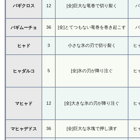
バギクロス
12
[全]巨大な竜巻で切り裂く
バ
36
[全]とてつもない竜巻を巻き起こす
バ
バギムーチョ
3
小さな氷の刃で切り裂く
ヒ
ヒャド
5
[全]氷の刃が降り注ぐ
ヒ
ヒャダルコ
12
[全]大きな氷の刃が降り注ぐ
ヒ
マヒャド
36
[全]巨大な氷塊で押し潰す
ヒ
マヒャデドス