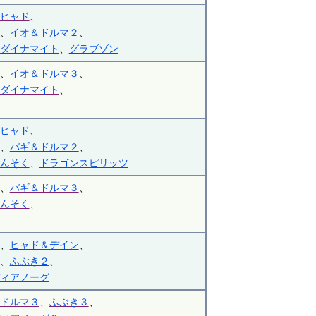
ヒャド
、
、
イオ＆ドルマ２
、
ダイナマイト
、
グラブゾン
、
イオ＆ドルマ３
、
ダイナマイト
、
ヒャド
、
、
バギ＆ドルマ２
、
んそく
、
ドラゴンスピリッツ
、
バギ＆ドルマ３
、
んそく
、
、
ヒャド＆デイン
、
、
ふぶき２
、
ィアノーグ
ドルマ３
、
ふぶき３
、