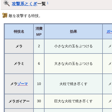
攻撃系とくぎ
一覧
†
敵を攻撃する特技。
消費
特技名
効果
ガ
MP
2
小さな火の玉をぶつける
メ
メラ
メラミ
6
大きな火の玉をぶつける
メ
メラ
ゾーマ
10
火柱で焼き尽くす
メ
30
巨大な火柱で焼き尽くす
メ
メラガイアー