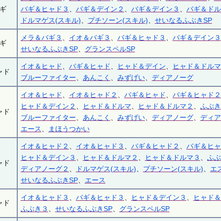
ギ
バギ＆ヒャド３
、
バギ＆デイン２
、
バギ＆デイン３
、
バギ＆ドル
ドルマゲス(スキル)
、
プチソーン(スキル)
、
せいなるふぶきSP
メラ＆バギ３
、
イオ＆バギ３
、
バギ＆ヒャド３
、
バギ＆デイン３
ギ
せいなるふぶきSP
、
グランスペルSP
イオ＆ヒャド
、
バギ＆ヒャド
、
ヒャド＆デイン
、
ヒャド＆ドルマ
ャド
ブルーファイター
、
あんこく
、
みずげい
、
ディアノーグ
イオ＆ヒャド
、
イオ＆ヒャド２
、
バギ＆ヒャド
、
バギ＆ヒャド２
ヒャド＆デイン２
、
ヒャド＆ドルマ
、
ヒャド＆ドルマ２
、
ふぶき
ャド
ブルーファイター
、
あんこく
、
みずげい
、
ディアノーグ
、
ディア
エース
、
まほうつかい
イオ＆ヒャド２
、
イオ＆ヒャド３
、
バギ＆ヒャド２
、
バギ＆ヒャ
ヒャド＆デイン３
、
ヒャド＆ドルマ２
、
ヒャド＆ドルマ３
、
ふぶ
ャド
ディアノーグ２
、
ドルマゲス(スキル)
、
プチソーン(スキル)
、
エ
せいなるふぶきSP
、
エース
イオ＆ヒャド３
、
バギ＆ヒャド３
、
ヒャド＆デイン３
、
ヒャド＆
ャド
ふぶき３
、
せいなるふぶきSP
、
グランスペルSP