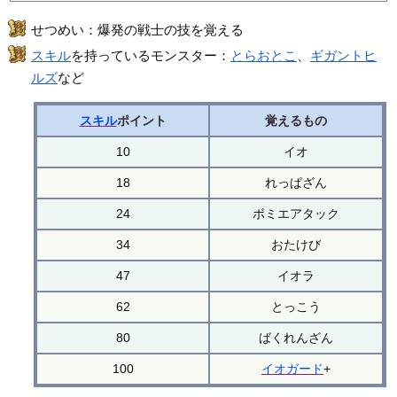
せつめい：爆発の戦士の技を覚える
スキル
を持っているモンスター：
とらおとこ
、
ギガントヒ
ルズ
など
スキル
ポイント
覚えるもの
10
イオ
18
れっぱざん
24
ボミエアタック
34
おたけび
47
イオラ
62
とっこう
80
ばくれんざん
100
イオガード
+