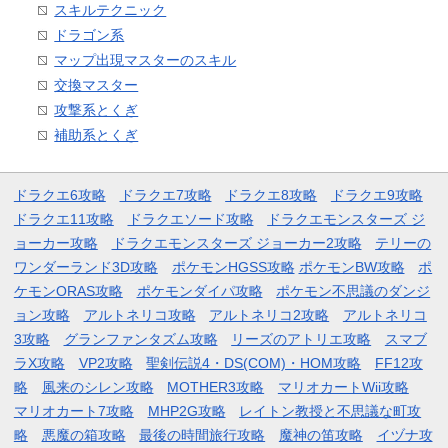
スキルテクニック
ドラゴン系
マップ出現マスターのスキル
交換マスター
攻撃系とくぎ
補助系とくぎ
ドラクエ6攻略
ドラクエ7攻略
ドラクエ8攻略
ドラクエ9攻略
ドラクエ11攻略
ドラクエソード攻略
ドラクエモンスターズ ジ
ョーカー攻略
ドラクエモンスターズ ジョーカー2攻略
テリーの
ワンダーランド3D攻略
ポケモンHGSS攻略
ポケモンBW攻略
ポ
ケモンORAS攻略
ポケモンダイパ攻略
ポケモン不思議のダンジ
ョン攻略
アルトネリコ攻略
アルトネリコ2攻略
アルトネリコ
3攻略
グランファンタズム攻略
リーズのアトリエ攻略
スマブ
ラX攻略
VP2攻略
聖剣伝説4・DS(COM)・HOM攻略
FF12攻
略
風来のシレン攻略
MOTHER3攻略
マリオカートWii攻略
マリオカート7攻略
MHP2G攻略
レイトン教授と不思議な町攻
略
悪魔の箱攻略
最後の時間旅行攻略
魔神の笛攻略
イヅナ攻