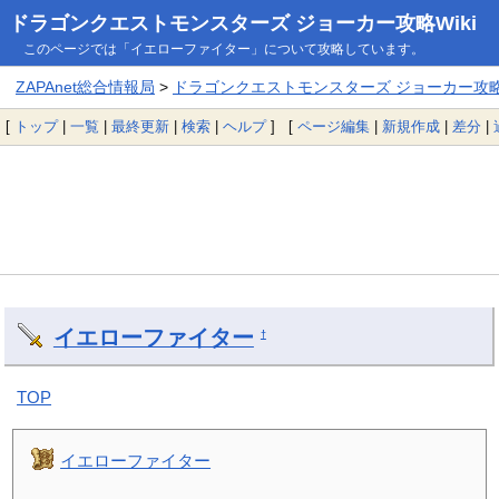
ドラゴンクエストモンスターズ ジョーカー攻略Wiki
このページでは「イエローファイター」について攻略しています。
ZAPAnet総合情報局
>
ドラゴンクエストモンスターズ ジョーカー攻略W
[
トップ
|
一覧
|
最終更新
|
検索
|
ヘルプ
] [
ページ編集
|
新規作成
|
差分
|
イエローファイター
†
TOP
イエローファイター