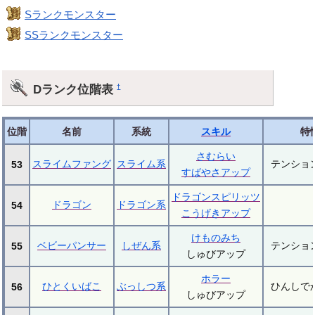
Sランクモンスター
SSランクモンスター
Dランク位階表
†
位階
名前
系統
スキル
特
さむらい
スライムファング
スライム系
テンショ
53
すばやさアップ
ドラゴンスピリッツ
ドラゴン
ドラゴン系
54
こうげきアップ
けものみち
ベビーパンサー
しぜん系
テンショ
55
しゅびアップ
ホラー
ひとくいばこ
ぶっしつ系
ひんしで
56
しゅびアップ