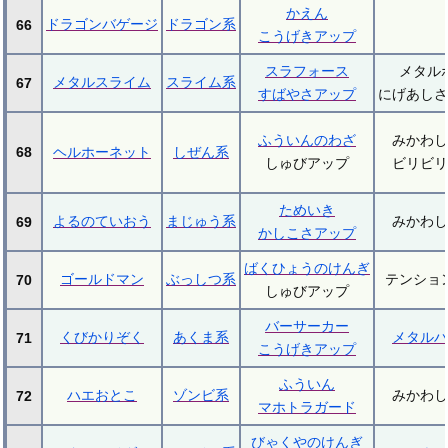
かえん
ドラゴンバゲージ
ドラゴン系
66
こうげきアップ
スラフォース
メタル
メタルスライム
スライム系
67
すばやさアップ
にげあしさ
ふういんのわざ
みかわし
68
ヘルホーネット
しぜん系
しゅびアップ
ビリビリ
ためいき
よるのていおう
まじゅう系
みかわし
69
かしこさアップ
ばくひょうのけんぎ
ゴールドマン
ぶっしつ系
テンショ
70
しゅびアップ
バーサーカー
くびかりぞく
あくま系
メタルハ
71
こうげきアップ
ふういん
ハエおとこ
ゾンビ系
みかわし
72
マホトラガード
びゃくやのけんぎ