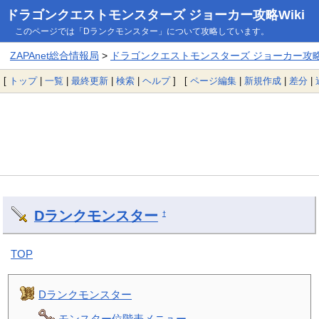
ドラゴンクエストモンスターズ ジョーカー攻略Wiki
このページでは「Dランクモンスター」について攻略しています。
ZAPAnet総合情報局
>
ドラゴンクエストモンスターズ ジョーカー攻略W
[
トップ
|
一覧
|
最終更新
|
検索
|
ヘルプ
] [
ページ編集
|
新規作成
|
差分
|
Dランクモンスター
†
TOP
Dランクモンスター
モンスター位階表メニュー