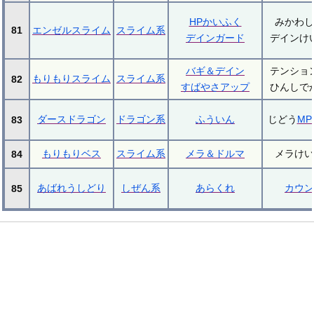
HPかいふく
みかわし
81
エンゼルスライム
スライム系
デインガード
デインけ
バギ＆デイン
テンショ
もりもりスライム
スライム系
82
すばやさアップ
ひんしで
ダースドラゴン
ドラゴン系
ふういん
じどう
M
83
もりもりベス
スライム系
メラ＆ドルマ
メラけい
84
あばれうしどり
しぜん系
あらくれ
カウン
85