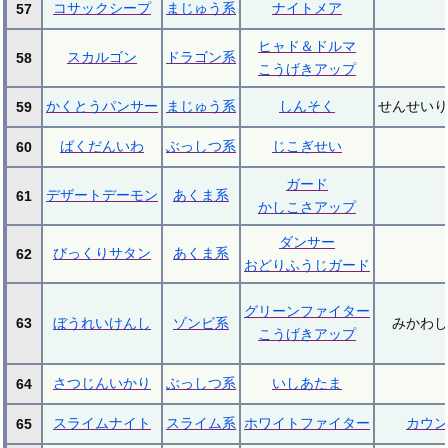
コサックシープ
まじゅう系
ナイトメア
57
ヒャド＆ドルマ
スカルゴン
ドラゴン系
58
こうげきアップ
かくとうパンサー
まじゅう系
しんそく
せんせいり
59
ばくだんいわ
ぶっしつ系
じこぎせい
60
ガード
デザートデーモン
あくま系
61
かしこさアップ
ダンサー
びっくりサタン
あくま系
62
おどりふうじガード
グリーンファイター
63
ぼうれいけんし
ゾンビ系
みかわし
こうげきアップ
さつじんいかり
ぶっしつ系
いしあたま
64
スライムナイト
スライム系
ホワイトファイター
カウン
65