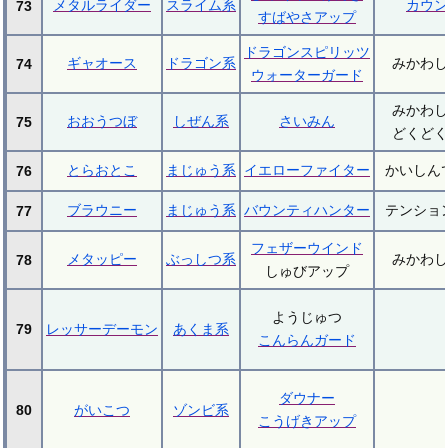
メタルライダー
スライム系
カウン
73
すばやさアップ
ドラゴンスピリッツ
ギャオース
ドラゴン系
みかわし
74
ウォーターガード
みかわし
おおうつぼ
しぜん系
さいみん
75
どくどく
とらおとこ
まじゅう系
イエローファイター
かいしん
76
ブラウニー
まじゅう系
バウンティハンター
テンショ
77
フェザーウインド
メタッピー
ぶっしつ系
みかわし
78
しゅびアップ
ようじゅつ
79
レッサーデーモン
あくま系
こんらんガード
ダウナー
80
がいこつ
ゾンビ系
こうげきアップ