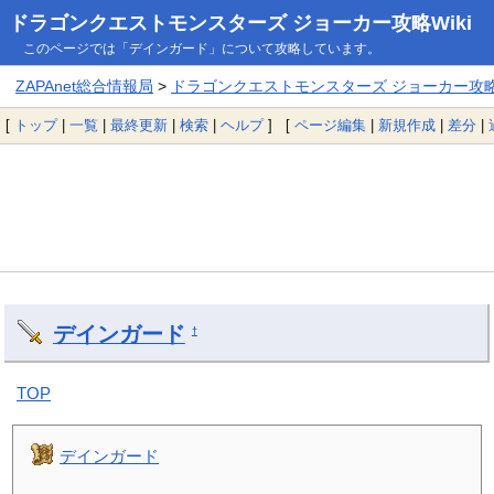
ドラゴンクエストモンスターズ ジョーカー攻略Wiki
このページでは「デインガード」について攻略しています。
ZAPAnet総合情報局
>
ドラゴンクエストモンスターズ ジョーカー攻略W
[
トップ
|
一覧
|
最終更新
|
検索
|
ヘルプ
] [
ページ編集
|
新規作成
|
差分
|
デインガード
†
TOP
デインガード