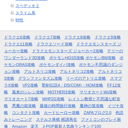
スペディオ２
スライム系
特性
ドラクエ6攻略
ドラクエ7攻略
ドラクエ8攻略
ドラクエ9攻略
ドラクエ11攻略
ドラクエソード攻略
ドラクエモンスターズ ジ
ョーカー攻略
ドラクエモンスターズ ジョーカー2攻略
テリーの
ワンダーランド3D攻略
ポケモンHGSS攻略
ポケモンBW攻略
ポ
ケモンORAS攻略
ポケモンダイパ攻略
ポケモン不思議のダンジ
ョン攻略
アルトネリコ攻略
アルトネリコ2攻略
アルトネリコ
3攻略
グランファンタズム攻略
リーズのアトリエ攻略
スマブ
ラX攻略
VP2攻略
聖剣伝説4・DS(COM)・HOM攻略
FF12攻
略
風来のシレン攻略
MOTHER3攻略
マリオカートWii攻略
マリオカート7攻略
MHP2G攻略
レイトン教授と不思議な町攻
略
悪魔の箱攻略
最後の時間旅行攻略
魔神の笛攻略
イヅナ攻
略
コンタクト攻略
カードヒーロー攻略
ZAPAブログ2.0
色読
みトレーニング
ステルス将棋 棋譜再生
ファミコンのプレイ画
像
Amazon
楽天
J-POP最新人気曲ランキング100