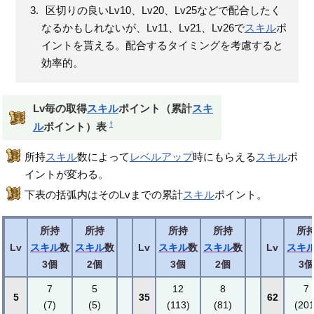
区切りの良いLv10、Lv20、Lv25などで配合したく
なるかもしれないが、Lv11、Lv21、Lv26で
スキル
ポ
イントを貰える。配合するタイミングを考慮すると
効率的。
Lv毎の取得
スキル
ポイント（累計
スキ
†
ル
ポイント）表
所持
スキル
数によって
レベルアップ
時にもらえる
スキル
ポ
イントが変わる。
下表の括弧内はそのLvまでの累計
スキル
ポイント。
所持
所持
所持
所持
所
Lv
スキル
数
スキル
数
Lv
スキル
数
スキル
数
Lv
スキ
3個
2個
3個
2個
3個
7
5
12
8
7
5
35
62
(7)
(5)
(113)
(81)
(201