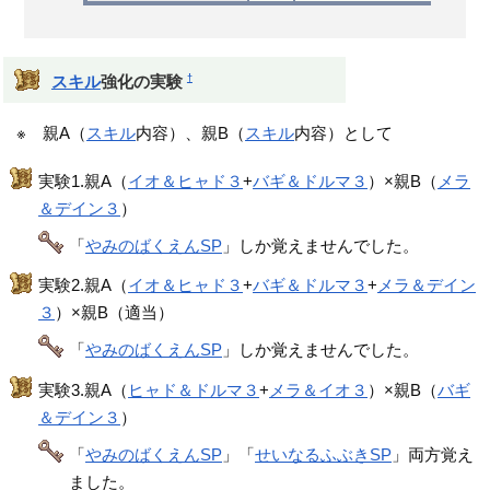
†
スキル
強化の実験
※ 親A（
スキル
内容）、親B（
スキル
内容）として
実験1.親A（
イオ＆ヒャド３
+
バギ＆ドルマ３
）×親B（
メラ
＆デイン３
）
「
やみのばくえんSP
」しか覚えませんでした。
実験2.親A（
イオ＆ヒャド３
+
バギ＆ドルマ３
+
メラ＆デイン
３
）×親B（適当）
「
やみのばくえんSP
」しか覚えませんでした。
実験3.親A（
ヒャド＆ドルマ３
+
メラ＆イオ３
）×親B（
バギ
＆デイン３
）
「
やみのばくえんSP
」「
せいなるふぶきSP
」両方覚え
ました。