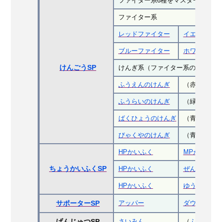
ファイター系6種をマスター or け
ファイター系
レッドファイター
イエローファ
ブルーファイター
ホワイトファ
けんごうSP
けんぎ系（ファイター系の組み合わ
ふうえんのけんぎ
（赤・緑・黄を
ふうらいのけんぎ
（緑・黒・
ド
ばくひょうのけんぎ
（青・白・黄5
びゃくやのけんぎ
（青・白・黒5
HPかいふく
MPかいふく
ちょうかいふくSP
HPかいふく
ぜんたいかい
HPかいふく
ゆうき
アッパー
ダウナー
サポーターSP
さいみん
（
ふういん
o
げんじゅつSP