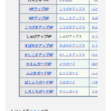
こうげきアップ３
ぶとうか
HPアップSP
かしこさアップ３
まほうつかい
MPアップSP
こうげきアップ３
せんし
こうげきアップSP
しゅびアップ３
そうりょ
しゅびアップSP
すばやさアップ３
とうぞく
すばやさアップSP
かしこさアップ３
けんじゃ
かしこさアップSP
メラガード
ほのおブレス
かえんガードSP
ヒャドガード
ふぶきブレス
ふぶきガードSP
イオガード
バギガード
ばくふうガードSP
デインガード
ドルマガード
しろくろガードSP