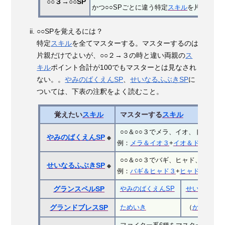
○○３→○○SP
かつ○○SPごとに違う特定
スキル
を片親 or 
○○SPを覚えるには？
特定
スキル
を全てマスターする。マスターするのは
片親だけでよいが、○○２→３の時と違い両親の
ス
キル
ポイント合計が100でもマスターとは見なされ
ない。。
やみのばくえんSP
、
せいなるふぶきSP
に
ついては、下表の注釈をよく読むこと。
覚えたい
スキル
マスターする
スキル
○○＆○○３でメラ、イオ、ドルマの
やみのばくえんSP
※
例：
メラ＆イオ３
+
イオ＆ドルマ３
○○＆○○３でバギ、ヒャド、デイン
せいなるふぶきSP
※
例：
バギ＆ヒャド３
+
ヒャド＆デイ
やみのばくえんSP
せいなるふぶ
グランスペルSP
ためいき
（
かえん３
+
グランドブレスSP