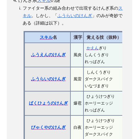
けんぎ系
スキル
の謎
ファイター系の組み合わせで出現するけんぎ系の
ス
キル
。しかし、「
ふうらいのけんぎ
」のみが奇妙で
ある（詳細は以下）。
スキル
名
漢字
覚える技（抜粋）
必
かえん
ぎり
ふうえんのけんぎ
風炎
しんくうぎり
れっぱざん
しんくうぎり
ふうらいのけんぎ
風雷
ダークスパイク
いなづまぎり
ドラゴ
ひょうけつぎり
ばくひょうのけんぎ
爆雹
ホーリーエッジ
れっぱざん
ひょうけつぎり
びゃくやのけんぎ
白夜
ホーリーエッジ
ダークスパイク