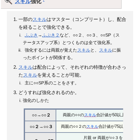
スキル
強化
一部の
スキル
はマスター（コンプリート）し、配合
を経ることで強化できる。
ふぶき
→
ふぶき２
など、○○２、○○３、○○SP（ス
テータスアップ系）とつくものは全て強化系。
強化するには両親が覚えた
スキル
と、
スキル
に振
ったポイントが関係する。
スキル
は配合によって、それぞれの特徴が合わさっ
た
スキル
を覚えることが可能。
主に○○SP系のことをさす。
どうすれば強化されるのか。
強化のしかた
両親の○○の
スキル
合計値が50以上 or 片
○○→○○２
両親の○○２の
スキル
合計値が75以上 or 
○○２→○○３
片親 or 両親が○○３をマスター