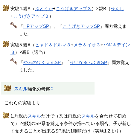
実験4.親A（
ぶとうか
+
こうげきアップ３
）×親B（
せんし
+
こうげきアップ３
）
「
HPアップSP
」、「
こうげきアップSP
」両方覚えま
した、
実験5.親A（
ヒャド＆ドルマ３
+
メラ＆イオ３
+
バギ＆デイン
３
）×親B（適当）
「
やみのばくえんSP
」「
せいなるふぶきSP
」両方覚え
ました。
†
スキル
強化の考察
これらの実験より
1.片親の
スキル
だけで（又は両親の
スキル
を合わせて初め
て）2種類のSP系を覚える条件が揃っている場合、子が新し
く覚えることが出来るSP系は1種類だけ（実験1,2より）。