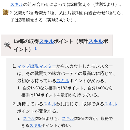
スキル
の組み合わせによっては2種覚える（実験5より）。
2.父親が1種 母親が1種、又は片親1種 両親合わせ1種なら、
子は2種類覚える（実験3,4より）。
Lv毎の取得
スキル
ポイント（累計
スキル
ポ
イント）
†
マップ出現マスター
からスカウトしたモンスター
は、その戦闘での味方パーティの最高Lvに応じて、
最初から持っている
スキル
ポイントが変わる。
自分Lv50なら相手は182ポイント、自分Lv60なら
相手は194ポイントを最初から持っている。
所持している
スキル
数に応じて、取得できる
スキル
ポイントが変化する。
スキル
数2個よりも、
スキル
数3個の方が、取得で
きる
スキル
ポイントが多い。