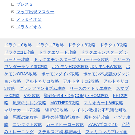
ブレス３
マップ出現マスター
メラ＆イオ２
メラ＆イオ３
ドラクエ6攻略
ドラクエ7攻略
ドラクエ8攻略
ドラクエ9攻略
ドラクエ11攻略
ドラクエソード攻略
ドラクエモンスターズ ジ
ョーカー攻略
ドラクエモンスターズ ジョーカー2攻略
テリーの
ワンダーランド3D攻略
ポケモンHGSS攻略
ポケモンBW攻略
ポ
ケモンORAS攻略
ポケモンダイパ攻略
ポケモン不思議のダンジ
ョン攻略
アルトネリコ攻略
アルトネリコ2攻略
アルトネリコ
3攻略
グランファンタズム攻略
リーズのアトリエ攻略
スマブ
ラX攻略
VP2攻略
聖剣伝説4・DS(COM)・HOM攻略
FF12攻
略
風来のシレン攻略
MOTHER3攻略
マリオカートWii攻略
マリオカート7攻略
MHP2G攻略
レイトン教授と不思議な町攻
略
悪魔の箱攻略
最後の時間旅行攻略
魔神の笛攻略
イヅナ攻
略
コンタクト攻略
カードヒーロー攻略
ZAPAブログ2.0
色読
みトレーニング
ステルス将棋 棋譜再生
ファミコンのプレイ画