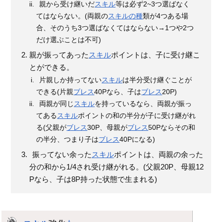
親から受け継いだ
スキル
等は必ず2~3つ選ばなく
てはならない。(両親の
スキルの種
類が4つある場
合、そのうち3つ選ばなくてはならない→1つや2つ
だけ選ぶことは不可)
親が振ってあった
スキル
ポイントは、子に受け継こ
とができる。
片親しか持ってない
スキル
は半分受け継ぐことが
できる(片親
ブレス
40Pなら、子は
ブレス
20P)
両親が同じ
スキル
を持っているなら、両親が振っ
てある
スキル
ポイントの和の半分が子に受け継がれ
る(父親が
ブレス
30P、母親が
ブレス
50Pならその和
の半分、つまり子は
ブレス
40Pになる)
振ってない余った
スキル
ポイントは、両親の余った
分の和から1/4され受け継がれる。(父親20P、母親12
Pなら、子は8P持った状態で生まれる)
†