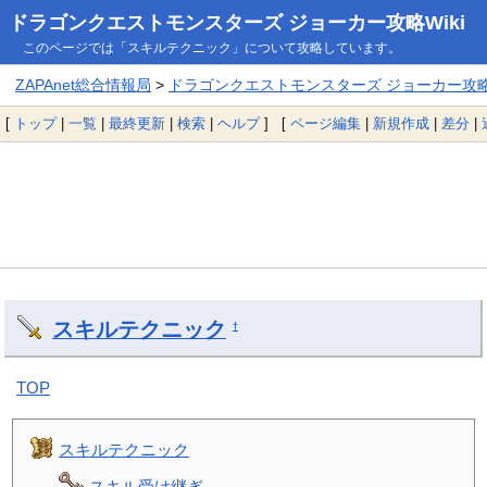
ドラゴンクエストモンスターズ ジョーカー攻略Wiki
このページでは「スキルテクニック」について攻略しています。
ZAPAnet総合情報局
>
ドラゴンクエストモンスターズ ジョーカー攻略W
[
トップ
|
一覧
|
最終更新
|
検索
|
ヘルプ
] [
ページ編集
|
新規作成
|
差分
|
スキルテクニック
†
TOP
スキルテクニック
スキル受け継ぎ