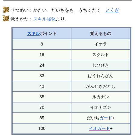
せつめい：かたい だいちをも うちくだく
とくぎ
覚えかた：
スキル強化
より。
スキル
ポイント
覚えるもの
8
イオラ
16
スクルト
24
じひびき
33
ばくれんざん
43
がんせきおとし
55
ルカナン
70
イオナズン
85
だいち
ガード
+
100
イオガード
+