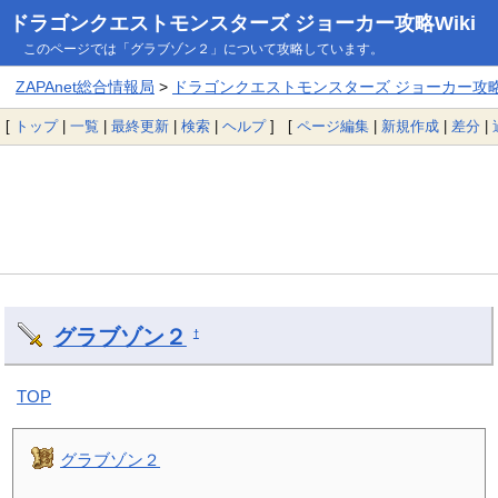
ドラゴンクエストモンスターズ ジョーカー攻略Wiki
このページでは「グラブゾン２」について攻略しています。
ZAPAnet総合情報局
>
ドラゴンクエストモンスターズ ジョーカー攻略W
[
トップ
|
一覧
|
最終更新
|
検索
|
ヘルプ
] [
ページ編集
|
新規作成
|
差分
|
グラブゾン２
†
TOP
グラブゾン２