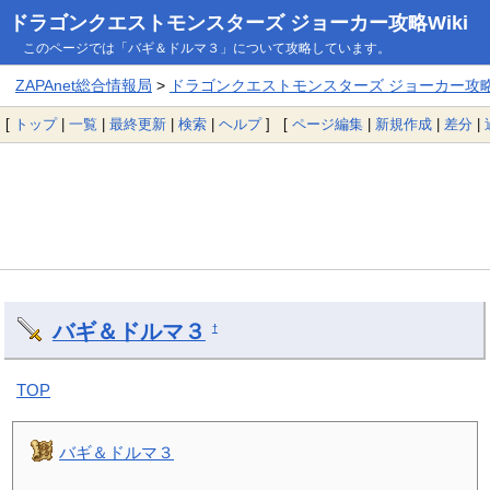
ドラゴンクエストモンスターズ ジョーカー攻略Wiki
このページでは「バギ＆ドルマ３」について攻略しています。
ZAPAnet総合情報局
>
ドラゴンクエストモンスターズ ジョーカー攻略W
[
トップ
|
一覧
|
最終更新
|
検索
|
ヘルプ
] [
ページ編集
|
新規作成
|
差分
|
バギ＆ドルマ３
†
TOP
バギ＆ドルマ３