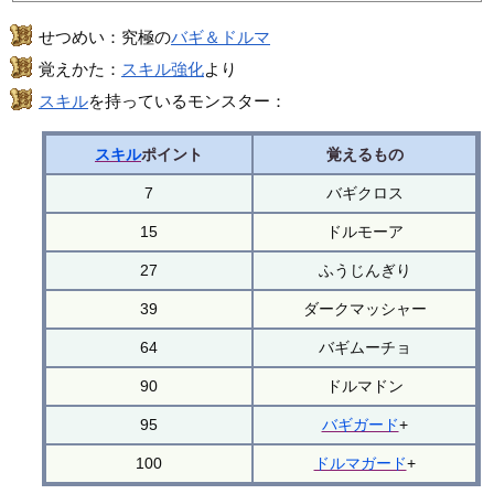
せつめい：究極の
バギ＆ドルマ
覚えかた：
スキル強化
より
スキル
を持っているモンスター：
スキル
ポイント
覚えるもの
7
バギクロス
15
ドルモーア
27
ふうじんぎり
39
ダークマッシャー
64
バギムーチョ
90
ドルマドン
95
バギガード
+
100
ドルマガード
+