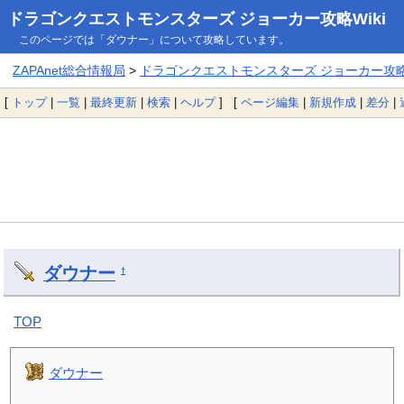
ドラゴンクエストモンスターズ ジョーカー攻略Wiki
このページでは「ダウナー」について攻略しています。
ZAPAnet総合情報局
>
ドラゴンクエストモンスターズ ジョーカー攻略W
[
トップ
|
一覧
|
最終更新
|
検索
|
ヘルプ
] [
ページ編集
|
新規作成
|
差分
|
ダウナー
†
TOP
ダウナー