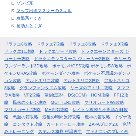
ゾンビ系
マップ出現マスターのスキル
攻撃系とくぎ
補助系とくぎ
ドラクエ6攻略
ドラクエ7攻略
ドラクエ8攻略
ドラクエ9攻略
ドラクエ11攻略
ドラクエソード攻略
ドラクエモンスターズ ジ
ョーカー攻略
ドラクエモンスターズ ジョーカー2攻略
テリーの
ワンダーランド3D攻略
ポケモンHGSS攻略
ポケモンBW攻略
ポ
ケモンORAS攻略
ポケモンダイパ攻略
ポケモン不思議のダンジ
ョン攻略
アルトネリコ攻略
アルトネリコ2攻略
アルトネリコ
3攻略
グランファンタズム攻略
リーズのアトリエ攻略
スマブ
ラX攻略
VP2攻略
聖剣伝説4・DS(COM)・HOM攻略
FF12攻
略
風来のシレン攻略
MOTHER3攻略
マリオカートWii攻略
マリオカート7攻略
MHP2G攻略
レイトン教授と不思議な町攻
略
悪魔の箱攻略
最後の時間旅行攻略
魔神の笛攻略
イヅナ攻
略
コンタクト攻略
カードヒーロー攻略
ZAPAブログ2.0
色読
みトレーニング
ステルス将棋 棋譜再生
ファミコンのプレイ画