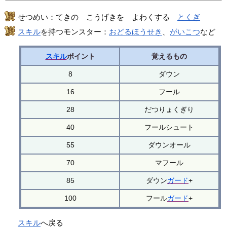
せつめい：てきの こうげきを よわくする
とくぎ
スキル
を持つモンスター：
おどるほうせき
、
がいこつ
など
スキル
ポイント
覚えるもの
8
ダウン
16
フール
28
だつりょくぎり
40
フールシュート
55
ダウンオール
70
マフール
85
ダウン
ガード
+
100
フール
ガード
+
スキル
へ戻る