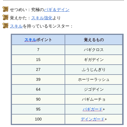
せつめい：究極の
バギ＆デイン
覚えかた：
スキル強化
より
スキル
を持っているモンスター：
スキル
ポイント
覚えるもの
7
バギクロス
15
ギガデイン
27
ふうじんぎり
39
ホーリーラッシュ
64
ジゴデイン
90
バギムーチョ
95
バギガード
+
100
デインガード
+