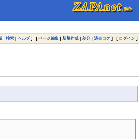
新
|
検索
|
ヘルプ
] [
ページ編集
|
新規作成
|
差分
|
過去ログ
] [
ログイン
]