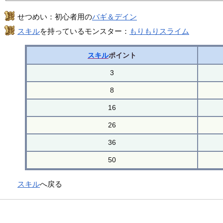
せつめい：初心者用の
バギ＆デイン
スキル
を持っているモンスター：
もりもりスライム
スキル
ポイント
3
8
16
26
36
50
スキル
へ戻る