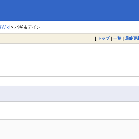
iki
> バギ＆デイン
[
トップ
|
一覧
|
最終更