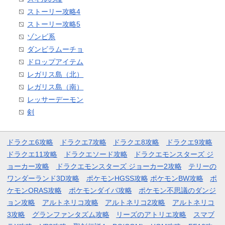
ストーリー攻略4
ストーリー攻略5
ゾンビ系
ダンビラムーチョ
ドロップアイテム
レガリス島（北）
レガリス島（南）
レッサーデーモン
剣
ドラクエ6攻略
ドラクエ7攻略
ドラクエ8攻略
ドラクエ9攻略
ドラクエ11攻略
ドラクエソード攻略
ドラクエモンスターズ ジ
ョーカー攻略
ドラクエモンスターズ ジョーカー2攻略
テリーの
ワンダーランド3D攻略
ポケモンHGSS攻略
ポケモンBW攻略
ポ
ケモンORAS攻略
ポケモンダイパ攻略
ポケモン不思議のダンジ
ョン攻略
アルトネリコ攻略
アルトネリコ2攻略
アルトネリコ
3攻略
グランファンタズム攻略
リーズのアトリエ攻略
スマブ