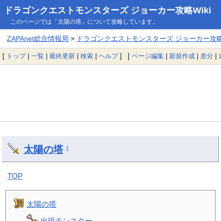
ドラゴンクエストモンスターズ ジョーカー攻略Wiki
このページでは「太陽の塔」について攻略しています。
ZAPAnet総合情報局
>
ドラゴンクエストモンスターズ ジョーカー攻略W
[
トップ
|
一覧
|
最終更新
|
検索
|
ヘルプ
] [
ページ編集
|
新規作成
|
差分
|
太陽の塔
†
TOP
太陽の塔
出現モンスター