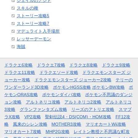
ジェイルのアジト
スキルの種
ストーリー攻略5
ストーリー攻略7
マデュライト入手場所
レッサーデーモン
海賊
ドラクエ6攻略
ドラクエ7攻略
ドラクエ8攻略
ドラクエ9攻略
ドラクエ11攻略
ドラクエソード攻略
ドラクエモンスターズ ジ
ョーカー攻略
ドラクエモンスターズ ジョーカー2攻略
テリーの
ワンダーランド3D攻略
ポケモンHGSS攻略
ポケモンBW攻略
ポ
ケモンORAS攻略
ポケモンダイパ攻略
ポケモン不思議のダンジ
ョン攻略
アルトネリコ攻略
アルトネリコ2攻略
アルトネリコ
3攻略
グランファンタズム攻略
リーズのアトリエ攻略
スマブ
ラX攻略
VP2攻略
聖剣伝説4・DS(COM)・HOM攻略
FF12攻
略
風来のシレン攻略
MOTHER3攻略
マリオカートWii攻略
マリオカート7攻略
MHP2G攻略
レイトン教授と不思議な町攻