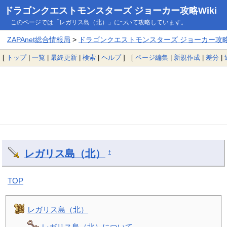
ドラゴンクエストモンスターズ ジョーカー攻略Wiki
このページでは「レガリス島（北）」について攻略しています。
ZAPAnet総合情報局
>
ドラゴンクエストモンスターズ ジョーカー攻略W
[
トップ
|
一覧
|
最終更新
|
検索
|
ヘルプ
] [
ページ編集
|
新規作成
|
差分
|
レガリス島（北）
†
TOP
レガリス島（北）
レガリス島（北）について