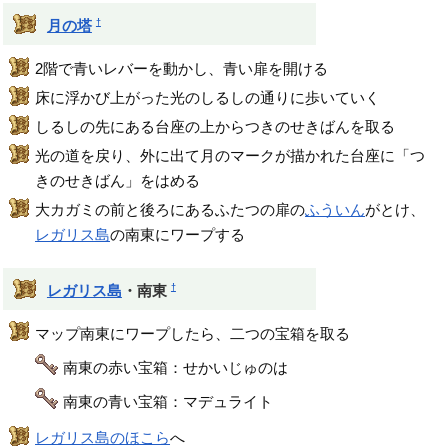
†
月の塔
2階で青いレバーを動かし、青い扉を開ける
床に浮かび上がった光のしるしの通りに歩いていく
しるしの先にある台座の上からつきのせきばんを取る
光の道を戻り、外に出て月のマークが描かれた台座に「つ
きのせきばん」をはめる
大カガミの前と後ろにあるふたつの扉の
ふういん
がとけ、
レガリス島
の南東にワープする
†
レガリス島
・南東
マップ南東にワープしたら、二つの宝箱を取る
南東の赤い宝箱：せかいじゅのは
南東の青い宝箱：マデュライト
レガリス島のほこら
へ