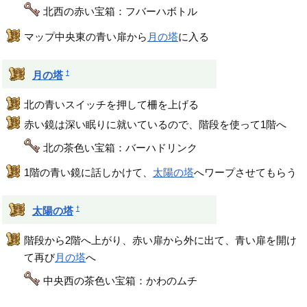
北西の赤い宝箱：フバーハボトル
マップ中央東の青い扉から
月の塔
に入る
†
月の塔
北の青いスイッチを押して柵を上げる
赤い鏡は深い眠りに就いているので、階段を使って1階へ
北の茶色い宝箱：バーハドリンク
1階の青い鏡に話しかけて、
太陽の塔
へワープさせてもらう
†
太陽の塔
階段から2階へ上がり、赤い扉から外に出て、青い扉を開け
て再び
月の塔
へ
中央西の茶色い宝箱：かわのムチ