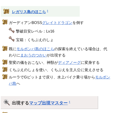
†
レガリス島のほこら
ガーディアンBOSS
グレイトドラゴン
を倒す
撃破目安レベル：Lv16
宝箱：くちぶえのしょ
既に
モルボンバ島のほこら
の探索を終えている場合は、代
わりに
まおうのつかい
が出現する
聖変の儀をおこない、神獣が
ディアノーグ
に変身する
くちぶえのしょを使い、くちぶえを主人公に覚えさせる
ルーラでGピットまで戻り、水上バイク乗り場から
モルボン
バ島
へ
出現する
マップ出現マスター
†