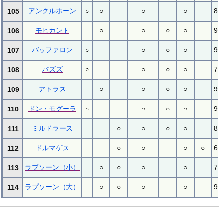
アンクルホーン
○
○
○
○
8
105
モヒカント
○
○
○
○
9
106
バッファロン
○
○
○
○
9
107
バズズ
○
○
○
○
7
108
アトラス
○
○
○
○
9
109
ドン・モグーラ
○
○
○
○
9
110
ミルドラース
○
○
○
○
8
111
ドルマゲス
○
○
○
○
6
112
ラプソーン（小）
○
○
○
○
7
113
ラプソーン（大）
○
○
○
○
9
114