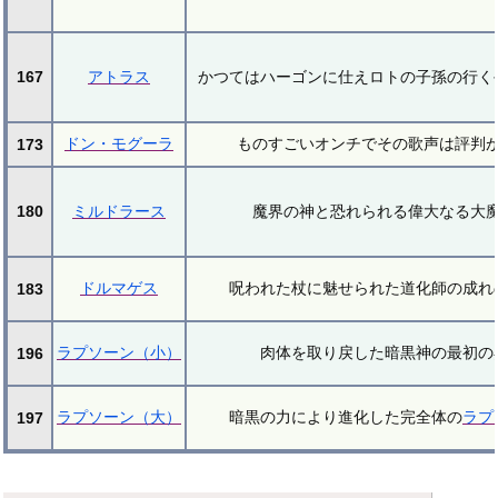
167
アトラス
かつてはハーゴンに仕えロトの子孫の行く
ドン・モグーラ
ものすごいオンチでその歌声は評判
173
180
ミルドラース
魔界の神と恐れられる偉大なる大
ドルマゲス
呪われた杖に魅せられた道化師の成れ
183
ラプソーン（小）
肉体を取り戻した暗黒神の最初の
196
ラプソーン（大）
暗黒の力により進化した完全体の
ラプ
197