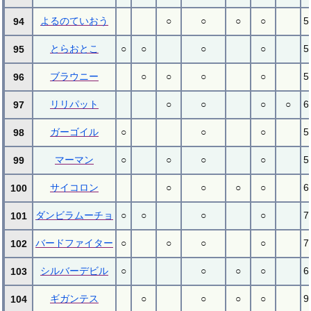
よるのていおう
○
○
○
○
5
94
とらおとこ
○
○
○
○
5
95
ブラウニー
○
○
○
○
5
96
リリパット
○
○
○
○
6
97
ガーゴイル
○
○
○
5
98
マーマン
○
○
○
○
5
99
サイコロン
○
○
○
○
6
100
ダンビラムーチョ
○
○
○
○
7
101
バードファイター
○
○
○
○
7
102
シルバーデビル
○
○
○
○
6
103
ギガンテス
○
○
○
○
9
104