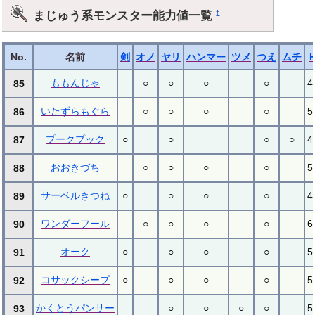
まじゅう系モンスター能力値一覧
†
No.
名前
剣
オノ
ヤリ
ハンマー
ツメ
つえ
ムチ
ももんじゃ
○
○
○
○
4
85
いたずらもぐら
○
○
○
○
5
86
プークプック
○
○
○
○
4
87
おおきづち
○
○
○
○
5
88
サーベルきつね
○
○
○
○
4
89
ワンダーフール
○
○
○
○
6
90
オーク
○
○
○
○
5
91
コサックシープ
○
○
○
○
5
92
かくとうパンサー
○
○
○
○
5
93