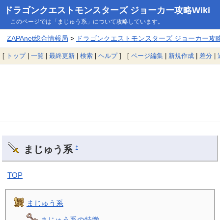
ドラゴンクエストモンスターズ ジョーカー攻略Wiki
このページでは「まじゅう系」について攻略しています。
ZAPAnet総合情報局
>
ドラゴンクエストモンスターズ ジョーカー攻略W
[
トップ
|
一覧
|
最終更新
|
検索
|
ヘルプ
] [
ページ編集
|
新規作成
|
差分
|
まじゅう系
†
TOP
まじゅう系
まじゅう系の特徴