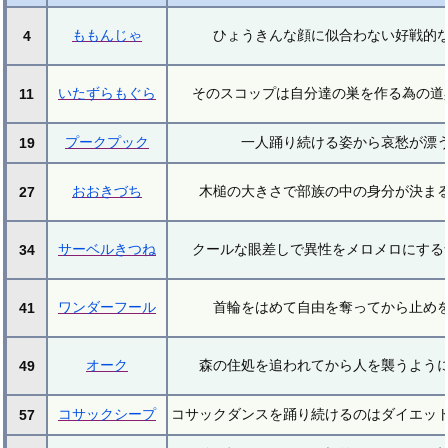
ももんじゃ
ひょうきんな顔に似合わない好戦的
4
いたずらもぐら
そのスコップは自分達の巣を作る為の道
11
プークプック
一人踊り続ける姿から哀愁が漂
19
おおきづち
木槌の大きさで部族の中の身分が決ま
27
サーベルきつね
クールな眼差しで異性をメロメロにする
34
ワンダーフール
首輪をはめて自由を奪ってから止め
41
オーク
森の住処を追われてから人を襲うよう
49
コサックシープ
コサックダンスを踊り続けるのはダイエッ
57