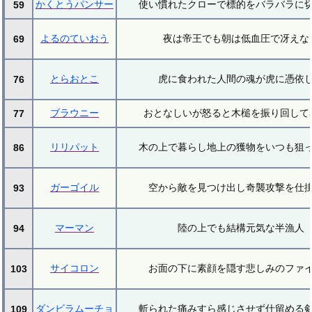
かくとうパンサー
使い慣れたクローで標的をバラバラに
59
よるのていおう
夜は帝王でも朝は低血圧で冴えな
69
とらおとこ
虎に食われた人間の魂が虎に憑依
76
ブラウニー
おとなしいが怒ると木槌を振り回して
77
リリパット
木の上で暮らし地上の獲物をいつも狙
86
ガーゴイル
空から敵を見つけ出し奇襲攻撃を仕
93
マーマン
陸の上でも結構元気な半漁人
94
サイコロン
お面の下に素顔を隠す悲しみのファ
103
ダンビラムーチョ
斬られた痛みすら感じさせず仕留める
109