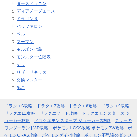
ダースドラゴン
ディアノーグエース
ドラゴン系
バッファロン
ベル
マーマン
モルボンバ島
モンスター位階表
ヤリ
リザードキッズ
交換マスター
配合
ドラクエ6攻略
ドラクエ7攻略
ドラクエ8攻略
ドラクエ9攻略
ドラクエ11攻略
ドラクエソード攻略
ドラクエモンスターズ ジ
ョーカー攻略
ドラクエモンスターズ ジョーカー2攻略
テリーの
ワンダーランド3D攻略
ポケモンHGSS攻略
ポケモンBW攻略
ポ
ケモンORAS攻略
ポケモンダイパ攻略
ポケモン不思議のダンジ