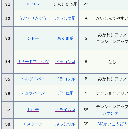
JOKER
しんじゅう系
??
31
うごくせきぞう
ぶっしつ系
A
かいしんでやすい
32
みかわしアップ
33
シドー
あくま系
S
テンションアップ
34
リザードファッツ
ドラゴン系
B
なし
ヘルダイバー
ドラゴン系
B
みかわしアップ
35
デュラハーン
ゾンビ系
S
テンションアップ
36
テンションアップ
トロデ
スライム系
SS
37
カウンター
エスターク
ぶっしつ系
SS
AI2かいこうどう
38