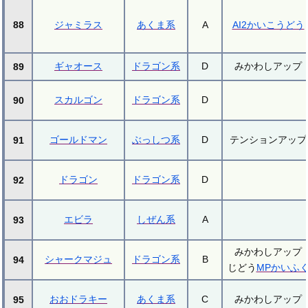
88
ジャミラス
あくま系
A
AI2かいこうどう
ギャオース
ドラゴン系
D
みかわしアップ
89
スカルゴン
ドラゴン系
D
90
ゴールドマン
ぶっしつ系
D
テンションアップ
91
ドラゴン
ドラゴン系
D
92
エビラ
しぜん系
A
93
みかわしアップ
シャークマジュ
ドラゴン系
B
94
じどう
MPかいふ
おおドラキー
あくま系
C
みかわしアップ
95