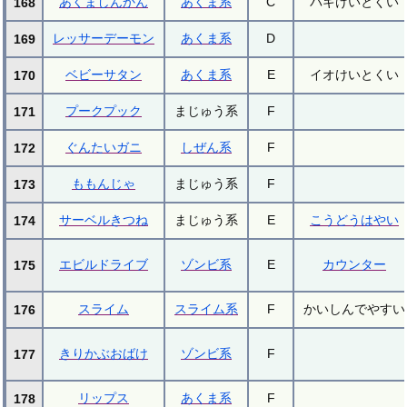
あくましんかん
あくま系
C
バギけいとくい
168
レッサーデーモン
あくま系
D
169
ベビーサタン
あくま系
E
イオけいとくい
170
プークプック
まじゅう系
F
171
ぐんたいガニ
しぜん系
F
172
ももんじゃ
まじゅう系
F
173
サーベルきつね
まじゅう系
E
こうどうはやい
174
エビルドライブ
ゾンビ系
E
カウンター
175
スライム
スライム系
F
かいしんでやすい
176
きりかぶおばけ
ゾンビ系
F
177
リップス
あくま系
F
178