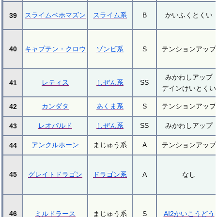
スライムベホマズン
スライム系
B
かいふくとくい
39
40
キャプテン・クロウ
ゾンビ系
S
テンションアップ
みかわしアップ
レティス
しぜん系
SS
41
デインけいとくい
カンダタ
あくま系
S
テンションアップ
42
レオパルド
しぜん系
SS
みかわしアップ
43
アンクルホーン
まじゅう系
A
テンションアップ
44
45
グレイトドラゴン
ドラゴン系
A
なし
46
ミルドラース
まじゅう系
S
AI2かいこうどう