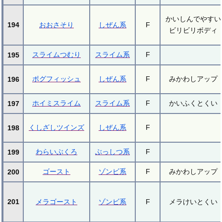
かいしんでやすい
194
おおさそり
しぜん系
F
ビリビリボディ
スライムつむり
スライム系
F
195
ポグフィッシュ
しぜん系
F
みかわしアップ
196
ホイミスライム
スライム系
F
かいふくとくい
197
くしざしツインズ
しぜん系
F
198
わらいぶくろ
ぶっしつ系
F
199
ゴースト
ゾンビ系
F
みかわしアップ
200
201
メラゴースト
ゾンビ系
F
メラけいとくい