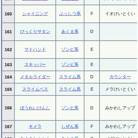
シャイニング
ぶっしつ系
F
イオけいとくい
160
びっくりサタン
あくま系
D
161
マドハンド
ゾンビ系
E
162
スキッパー
ゾンビ系
E
163
メタルライダー
スライム系
D
カウンター
164
スライムベス
スライム系
E
メラけいとくい
165
166
ぼうれいけんし
ゾンビ系
D
みかわしアップ
キメラ
しぜん系
F
みかわしアップ
167