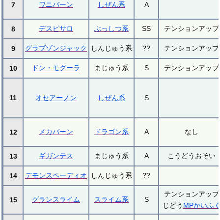
ワニバーン
しぜん系
A
7
デスピサロ
ぶっしつ系
SS
テンションアップ
8
グラブゾンジャック
しんじゅう系
??
テンションアップ
9
ドン・モグーラ
まじゅう系
S
テンションアップ
10
11
オセアーノン
しぜん系
S
メカバーン
ドラゴン系
A
なし
12
ギガンテス
まじゅう系
A
こうどうおそい
13
デモンスペーディオ
しんじゅう系
??
14
テンションアップ
グランスライム
スライム系
S
15
じどう
MPかいふ