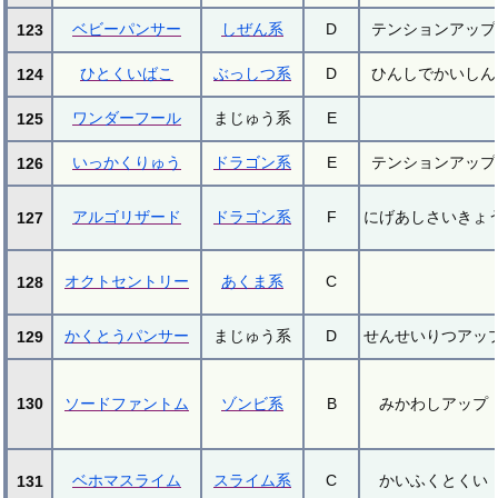
ベビーパンサー
しぜん系
D
テンションアップ
123
ひとくいばこ
ぶっしつ系
D
ひんしでかいしん
124
ワンダーフール
まじゅう系
E
125
いっかくりゅう
ドラゴン系
E
テンションアップ
126
アルゴリザード
ドラゴン系
F
にげあしさいきょ
127
オクトセントリー
あくま系
C
128
かくとうパンサー
まじゅう系
D
せんせいりつアッ
129
130
ソードファントム
ゾンビ系
B
みかわしアップ
ベホマスライム
スライム系
C
かいふくとくい
131