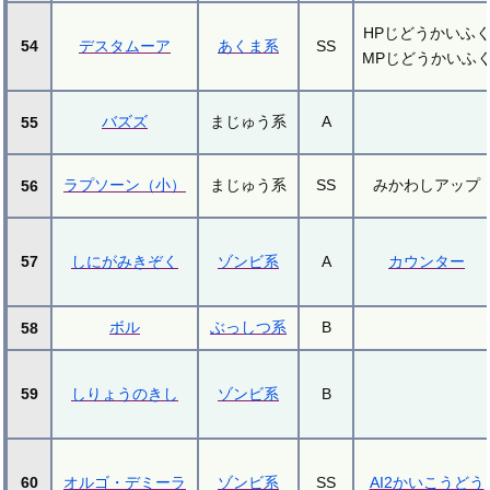
HPじどうかいふ
54
デスタムーア
あくま系
SS
MPじどうかいふ
バズズ
まじゅう系
A
55
ラプソーン（小）
まじゅう系
SS
みかわしアップ
56
57
しにがみきぞく
ゾンビ系
A
カウンター
ボル
ぶっしつ系
B
58
59
しりょうのきし
ゾンビ系
B
60
オルゴ・デミーラ
ゾンビ系
SS
AI2かいこうどう