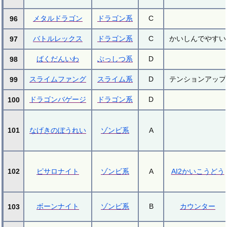
メタルドラゴン
ドラゴン系
C
96
バトルレックス
ドラゴン系
C
かいしんでやすい
97
ばくだんいわ
ぶっしつ系
D
98
スライムファング
スライム系
D
テンションアップ
99
ドラゴンバゲージ
ドラゴン系
D
100
101
なげきのぼうれい
ゾンビ系
A
102
ピサロナイト
ゾンビ系
A
AI2かいこうどう
ボーンナイト
ゾンビ系
B
カウンター
103