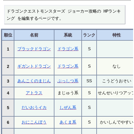
ドラゴンクエストモンスターズ ジョーカー攻略の HPランキ
ング を編集するページです。
順位
名前
系統
ランク
特性
ブラックドラゴン
ドラゴン系
S
1
ギガントドラゴン
ドラゴン系
S
なし
2
あんこくのまじん
ぶっしつ系
SS
こうどうおそい
3
アトラス
まじゅう系
S
せんせいりつアッ
4
だいおうイカ
しぜん系
S
5
おにこんぼう
あくま系
S
かいしんでやすい
6