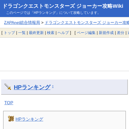
ドラゴンクエストモンスターズ ジョーカー攻略Wiki
このページでは「HPランキング」について攻略しています。
ZAPAnet総合情報局
>
ドラゴンクエストモンスターズ ジョーカー攻略W
[
トップ
|
一覧
|
最終更新
|
検索
|
ヘルプ
] [
ページ編集
|
新規作成
|
差分
|
HPランキング
†
TOP
HPランキング