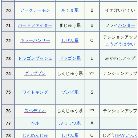
アークデーモン
あくま系
B
イオけいとくい
70
バードファイター
まじゅう系
B
フライ
ハンター
71
テンションアップ
キラーパンサー
しぜん系
C
72
こうどうはやい
ドラゴンブッシュ
ドラゴン系
E
みかわしアップ
73
グラブゾン
しんじゅう系
??
テンションアップ
74
75
ワイトキング
ゾンビ系
S
スペディオ
しんじゅう系
??
テンションアップ
76
ベル
ぶっしつ系
A
77
じんめんじゅ
しぜん系
C
じどう
HPかいふ
78