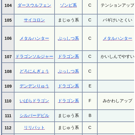
ダースウルフェン
ゾンビ系
C
テンションアップ
104
サイコロン
まじゅう系
C
バギけいとくい
105
106
メタルハンター
ぶっしつ系
C
メタルハンター
ドラゴンソルジャー
ドラゴン系
C
かいしんでやすい
107
どろにんぎょう
ぶっしつ系
C
108
デンデンりゅう
ドラゴン系
E
109
いばらドラゴン
ドラゴン系
F
みかわしアップ
110
シルバーデビル
まじゅう系
B
111
リリパット
まじゅう系
C
112