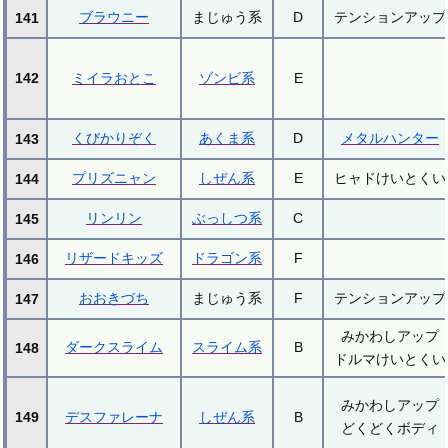
ブラウニー
まじゅう系
D
テンションアップ
141
142
ミイラおとこ
ゾンビ系
E
くびかりぞく
あくま系
D
メタルハンター
143
プリズニャン
しぜん系
E
ヒャドけいとくい
144
リンリン
ぶっしつ系
C
145
リザードキッズ
ドラゴン系
F
146
おおきづち
まじゅう系
F
テンションアップ
147
みかわしアップ
ダークスライム
スライム系
B
148
ドルマけいとくい
みかわしアップ
149
デスファレーナ
しぜん系
B
どくどくボディ