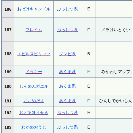
おばけキャンドル
ぶっしつ系
E
186
187
フレイム
ぶっしつ系
F
メラけいとくい
188
エビルスピリッツ
ゾンビ系
B
ドラキー
あくま系
F
みかわしアップ
189
じんめんガエル
あくま系
E
190
おおめだま
あくま系
F
ひんしでかいしん
191
おどるほうせき
ぶっしつ系
E
192
わかめおうじ
ぶっしつ系
E
193