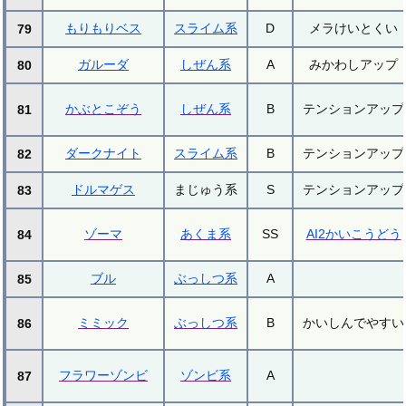
もりもりベス
スライム系
D
メラけいとくい
79
ガルーダ
しぜん系
A
みかわしアップ
80
かぶとこぞう
しぜん系
B
テンションアップ
81
ダークナイト
スライム系
B
テンションアップ
82
ドルマゲス
まじゅう系
S
テンションアップ
83
ゾーマ
あくま系
SS
AI2かいこうどう
84
ブル
ぶっしつ系
A
85
ミミック
ぶっしつ系
B
かいしんでやすい
86
フラワーゾンビ
ゾンビ系
A
87