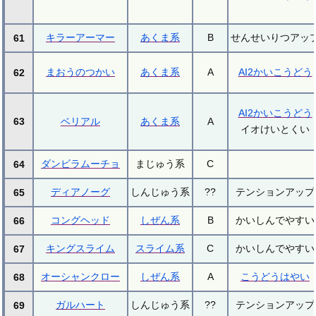
キラーアーマー
あくま系
B
せんせいりつアッ
61
まおうのつかい
あくま系
A
AI2かいこうどう
62
AI2かいこうどう
63
ベリアル
あくま系
A
イオけいとくい
ダンビラムーチョ
まじゅう系
C
64
ディアノーグ
しんじゅう系
??
テンションアップ
65
コングヘッド
しぜん系
B
かいしんでやすい
66
キングスライム
スライム系
C
かいしんでやすい
67
オーシャンクロー
しぜん系
A
こうどうはやい
68
ガルハート
しんじゅう系
??
テンションアップ
69