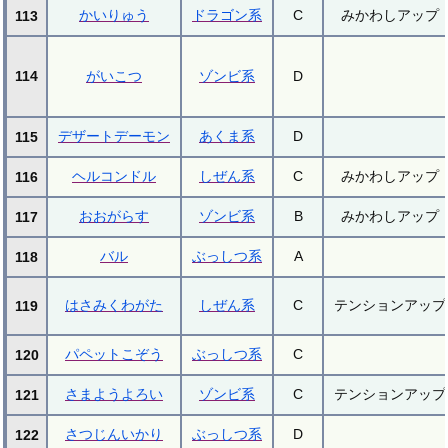
かいりゅう
ドラゴン系
C
みかわしアップ
113
114
がいこつ
ゾンビ系
D
デザートデーモン
あくま系
D
115
ヘルコンドル
しぜん系
C
みかわしアップ
116
おおがらす
ゾンビ系
B
みかわしアップ
117
バル
ぶっしつ系
A
118
はさみくわがた
しぜん系
C
テンションアップ
119
パペットこぞう
ぶっしつ系
C
120
さまようよろい
ゾンビ系
C
テンションアップ
121
さつじんいかり
ぶっしつ系
D
122