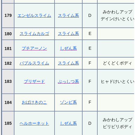
みかわしアップ
179
エンゼルスライム
スライム系
D
デインけいとくい
スライムカルゴ
スライム系
E
180
プチアーノン
しぜん系
E
181
バブルスライム
スライム系
F
どくどくボディ
182
183
ブリザード
ぶっしつ系
F
ヒャドけいとくい
おばけきのこ
ゾンビ系
F
184
みかわしアップ
185
ヘルホーネット
しぜん系
D
ビリビリボディ