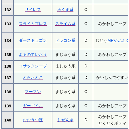
サイレス
あくま系
C
132
スライムブレス
スライム系
C
みかわしアップ
133
ダースドラゴン
ドラゴン系
D
じどう
MPかいふ
134
よるのていおう
まじゅう系
D
みかわしアップ
135
コサックシープ
まじゅう系
D
136
とらおとこ
まじゅう系
D
かいしんでやすい
137
マーマン
まじゅう系
C
138
ガーゴイル
まじゅう系
C
みかわしアップ
139
みかわしアップ
おおうつぼ
しぜん系
D
140
どくどくボディ