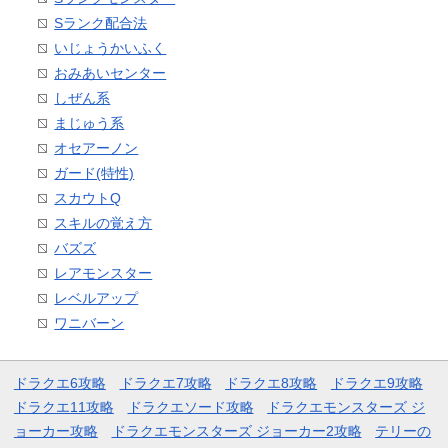
Sランク配合法
いじょうかいふく
おみあいセンター
しぜん系
まじゅう系
オセアーノン
ガード(特性)
スカウトQ
スキルの覚え方
バズズ
レアモンスター
レベルアップ
ワニバーン
ドラクエ6攻略
ドラクエ7攻略
ドラクエ8攻略
ドラクエ9攻略
ドラクエ11攻略
ドラクエソード攻略
ドラクエモンスターズ ジ
ョーカー攻略
ドラクエモンスターズ ジョーカー2攻略
テリーの