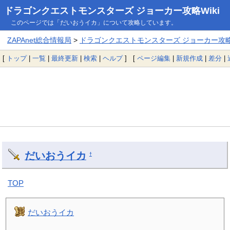
ドラゴンクエストモンスターズ ジョーカー攻略Wiki
このページでは「だいおうイカ」について攻略しています。
ZAPAnet総合情報局
>
ドラゴンクエストモンスターズ ジョーカー攻略W
[
トップ
|
一覧
|
最終更新
|
検索
|
ヘルプ
] [
ページ編集
|
新規作成
|
差分
|
だいおうイカ
†
TOP
だいおうイカ