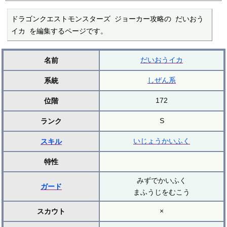
ドラゴンクエストモンスターズ ジョーカー攻略の だいおう
イカ を編集するページです。
だいおうイカ
名前
しぜん系
系統
172
位階
S
ランク
いじょうかいふく
スキル
特性
みずでかいふく
ガード
まふうじをむこう
×
スカウト