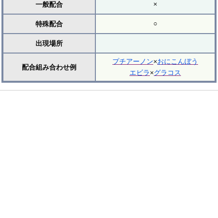
×
一般配合
○
特殊配合
出現場所
プチアーノン
×
おにこんぼう
配合組み合わせ例
エビラ
×
グラコス