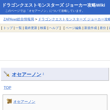
ドラゴンクエストモンスターズ ジョーカー攻略Wiki
このページでは「オセアーノン」について攻略しています。
ZAPAnet総合情報局
>
ドラゴンクエストモンスターズ ジョーカー攻略W
[
トップ
|
一覧
|
最終更新
|
検索
|
ヘルプ
] [
ページ編集
|
新規作成
|
差分
|
オセアーノン
†
TOP
オセアーノン