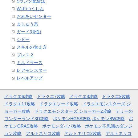
Sランク配合法
Wi-Fiつうしん
おみあいセンター
まじゅう系
ガード(特性)
シドー
スキルの覚え方
ブレス２
ミルドラース
レアモンスター
レベルアップ
ドラクエ6攻略
ドラクエ7攻略
ドラクエ8攻略
ドラクエ9攻略
ドラクエ11攻略
ドラクエソード攻略
ドラクエモンスターズ ジ
ョーカー攻略
ドラクエモンスターズ ジョーカー2攻略
テリーの
ワンダーランド3D攻略
ポケモンHGSS攻略
ポケモンBW攻略
ポ
ケモンORAS攻略
ポケモンダイパ攻略
ポケモン不思議のダンジ
ョン攻略
アルトネリコ攻略
アルトネリコ2攻略
アルトネリコ