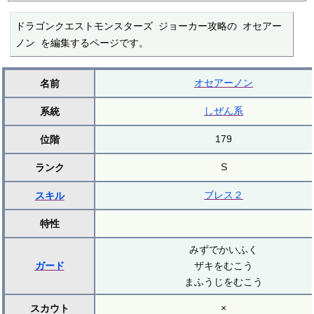
ドラゴンクエストモンスターズ ジョーカー攻略の オセアー
ノン を編集するページです。
オセアーノン
名前
しぜん系
系統
179
位階
S
ランク
ブレス２
スキル
特性
みずでかいふく
ガード
ザキをむこう
まふうじをむこう
×
スカウト