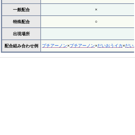
×
一般配合
○
特殊配合
出現場所
プチアーノン
×
プチアーノン
×
だいおうイカ
×
だい
配合組み合わせ例