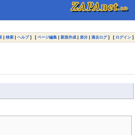
新
|
検索
|
ヘルプ
] [
ページ編集
|
新規作成
|
差分
|
過去ログ
] [
ログイン
]