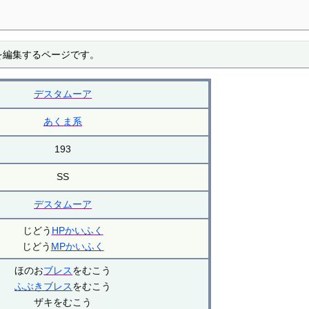
を編集するページです。
デスタムーア
あくま系
193
SS
デスタムーア
じどう
HPかいふく
じどう
MPかいふく
ほのお
ブレス
をむこう
ふぶき
ブレス
をむこう
ザキをむこう