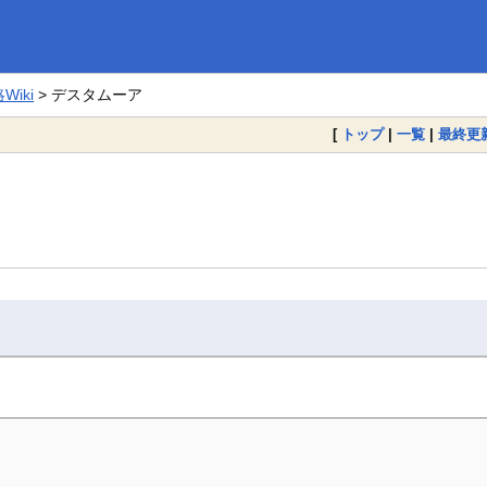
iki
> デスタムーア
[
トップ
|
一覧
|
最終更