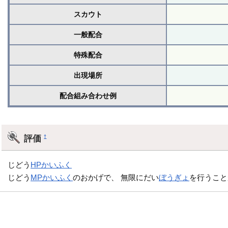
スカウト
一般配合
特殊配合
出現場所
配合組み合わせ例
評価
†
じどう
HPかいふく
じどう
MPかいふく
のおかげで、 無限にだい
ぼうぎょ
を行うこと