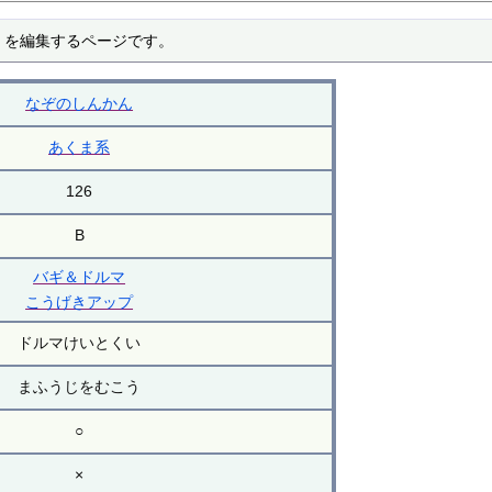
 を編集するページです。
なぞのしんかん
あくま系
126
B
バギ＆ドルマ
こうげきアップ
ドルマけいとくい
まふうじをむこう
○
×