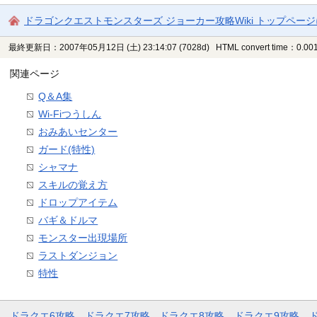
ドラゴンクエストモンスターズ ジョーカー攻略Wiki トップペー
最終更新日：2007年05月12日 (土) 23:14:07
(7028d)
HTML convert time：0.001
関連ページ
Q＆A集
Wi-Fiつうしん
おみあいセンター
ガード(特性)
シャマナ
スキルの覚え方
ドロップアイテム
バギ＆ドルマ
モンスター出現場所
ラストダンジョン
特性
ドラクエ6攻略
ドラクエ7攻略
ドラクエ8攻略
ドラクエ9攻略