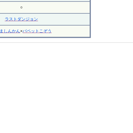
○
ラストダンジョン
ましんかん
×
パペットこぞう