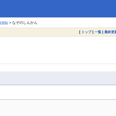
iki
> なぞのしんかん
[
トップ
|
一覧
|
最終更