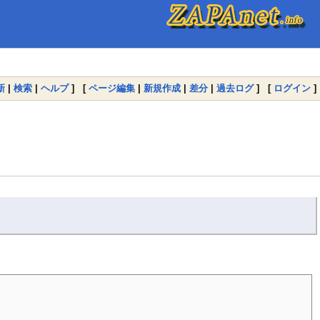
新
|
検索
|
ヘルプ
] [
ページ編集
|
新規作成
|
差分
|
過去ログ
] [
ログイン
]