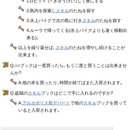
1.Gピットで｢きゅうけい｣して夜にする
2.島内を探索し
スキル
のたねを探す
3.水上バイクで次の島に行き
スキル
のたねを探す
4.ルーラで帰ってくる(水上バイクよりも速く移動出
来る)｡
以上を繰り返せば､
スキル
のたねを増やし続けることが
出来ます｡
Q.○○ブックは一度買ったら､もう二度と買うことは出来ませ
んか?
A.他の本を買ったり､時間が経てばまた入荷されます｡
Q.盗賊の
スキル
ブックはどこで手に入れるのですか?
A.
アルカポリス島デパート
で他の
スキル
ブックを買って
いると入荷されます｡