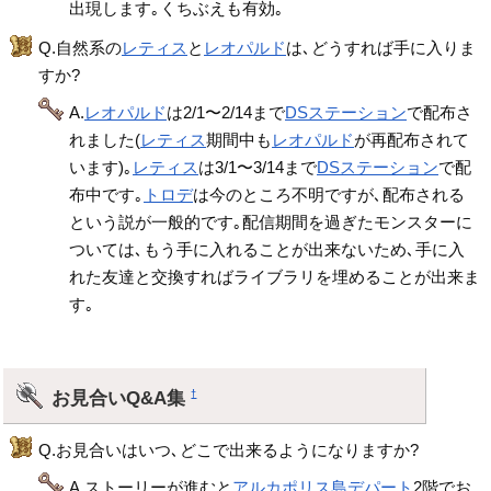
出現します｡くちぶえも有効｡
Q.自然系の
レティス
と
レオパルド
は､どうすれば手に入りま
すか?
A.
レオパルド
は2/1〜2/14まで
DSステーション
で配布さ
れました(
レティス
期間中も
レオパルド
が再配布されて
います)｡
レティス
は3/1〜3/14まで
DSステーション
で配
布中です｡
トロデ
は今のところ不明ですが､配布される
という説が一般的です｡配信期間を過ぎたモンスターに
ついては､もう手に入れることが出来ないため､手に入
れた友達と交換すればライブラリを埋めることが出来ま
す｡
お見合いQ&A集
†
Q.お見合いはいつ､どこで出来るようになりますか?
A.ストーリーが進むと
アルカポリス島デパート
2階でお