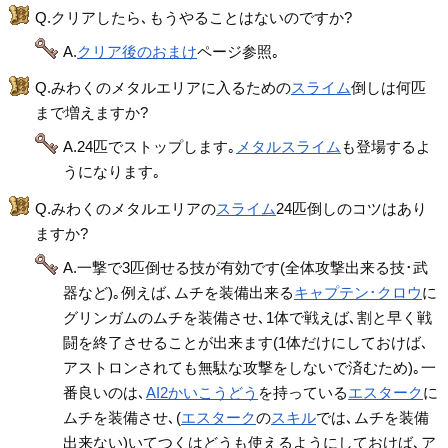
Q.クリアしたら､もうやることはないのですか?
A.
クリア後のおまけ
ページ参照｡
Q.みわくのメタルエリアに入るための
スライム
倒しは何匹
まで増えますか?
A.24匹でストップします｡
メタルスライム
も登場するよ
うになります｡
Q.みわくのメタルエリアの
スライム
24匹倒しのコツはあり
ますか?
A.一撃で3匹倒せる技が有効です(全体攻撃出来る技･武
器など)｡例えば､ムチを装備出来る
キャプテン･クロウ
に
グリンガムのムチを装備させ､1体で戦えば､割と早く戦
闘を終了させることが出来ます(1体だけにしておけば､
アストロンされても無駄な攻撃をしないで済むため)｡一
番良いのは､
AI2かいこうどう
を持っている
エスターク
に
ムチを装備させ､(
エスターク
の
スキル
では､ムチを装備
出来ない)いてつくはどうも使えるようにしておけば､ア