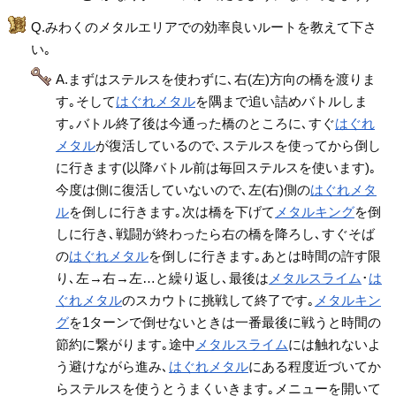
Q.みわくのメタルエリアでの効率良いルートを教えて下さ
い｡
A.まずはステルスを使わずに､右(左)方向の橋を渡りま
す｡そして
はぐれメタル
を隅まで追い詰めバトルしま
す｡バトル終了後は今通った橋のところに､すぐ
はぐれ
メタル
が復活しているので､ステルスを使ってから倒し
に行きます(以降バトル前は毎回ステルスを使います)｡
今度は側に復活していないので､左(右)側の
はぐれメタ
ル
を倒しに行きます｡次は橋を下げて
メタルキング
を倒
しに行き､戦闘が終わったら右の橋を降ろし､すぐそば
の
はぐれメタル
を倒しに行きます｡あとは時間の許す限
り､左→右→左…と繰り返し､最後は
メタルスライム
･
は
ぐれメタル
のスカウトに挑戦して終了です｡
メタルキン
グ
を1ターンで倒せないときは一番最後に戦うと時間の
節約に繋がります｡途中
メタルスライム
には触れないよ
う避けながら進み､
はぐれメタル
にある程度近づいてか
らステルスを使うとうまくいきます｡メニューを開いて