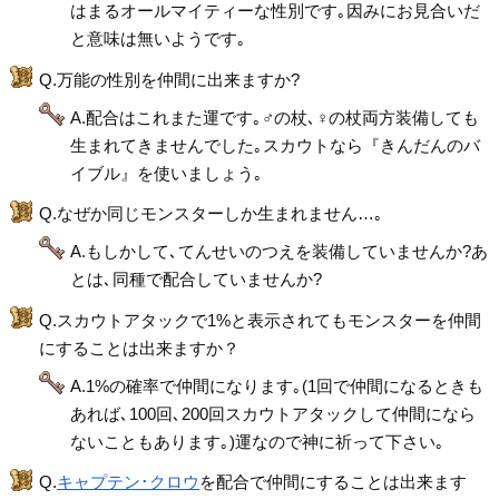
はまるオールマイティーな性別です｡因みにお見合いだ
と意味は無いようです｡
Q.万能の性別を仲間に出来ますか?
A.配合はこれまた運です｡♂の杖､♀の杖両方装備しても
生まれてきませんでした｡スカウトなら『きんだんのバ
イブル』を使いましょう｡
Q.なぜか同じモンスターしか生まれません…｡
A.もしかして､てんせいのつえを装備していませんか?あ
とは､同種で配合していませんか?
Q.スカウトアタックで1%と表示されてもモンスターを仲間
にすることは出来ますか？
A.1%の確率で仲間になります｡(1回で仲間になるときも
あれば､100回､200回スカウトアタックして仲間になら
ないこともあります｡)運なので神に祈って下さい｡
Q.
キャプテン･クロウ
を配合で仲間にすることは出来ます