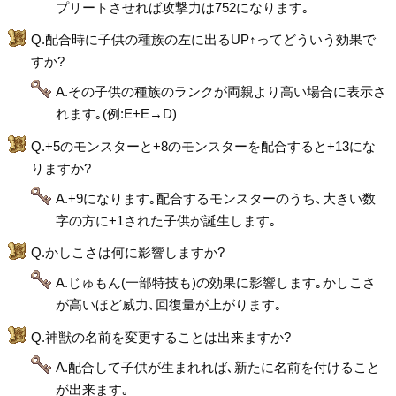
プリートさせれば攻撃力は752になります｡
Q.配合時に子供の種族の左に出るUP↑ってどういう効果で
すか?
A.その子供の種族のランクが両親より高い場合に表示さ
れます｡(例:E+E→D)
Q.+5のモンスターと+8のモンスターを配合すると+13にな
りますか?
A.+9になります｡配合するモンスターのうち､大きい数
字の方に+1された子供が誕生します｡
Q.かしこさは何に影響しますか?
A.じゅもん(一部特技も)の効果に影響します｡かしこさ
が高いほど威力､回復量が上がります｡
Q.神獣の名前を変更することは出来ますか?
A.配合して子供が生まれれば､新たに名前を付けること
が出来ます｡