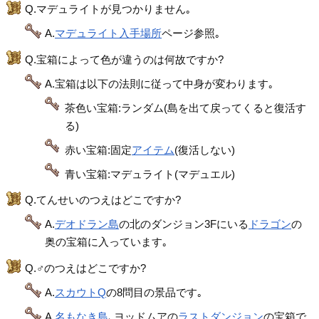
Q.マデュライトが見つかりません｡
A.
マデュライト入手場所
ページ参照｡
Q.宝箱によって色が違うのは何故ですか?
A.宝箱は以下の法則に従って中身が変わります｡
茶色い宝箱:ランダム(島を出て戻ってくると復活す
る)
赤い宝箱:固定
アイテム
(復活しない)
青い宝箱:マデュライト(マデュエル)
Q.てんせいのつえはどこですか?
A.
デオドラン島
の北のダンジョン3Fにいる
ドラゴン
の
奥の宝箱に入っています｡
Q.♂のつえはどこですか?
A.
スカウトQ
の8問目の景品です｡
A.
名もなき島
､ヨッドムアの
ラストダンジョン
の宝箱で