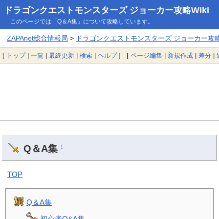
ドラゴンクエストモンスターズ ジョーカー攻略Wiki
このページでは「Q＆A集」について攻略しています。
ZAPAnet総合情報局
>
ドラゴンクエストモンスターズ ジョーカー攻略W
[
トップ
|
一覧
|
最終更新
|
検索
|
ヘルプ
] [
ページ編集
|
新規作成
|
差分
|
Q＆A集
†
TOP
Q＆A集
初心者Q&A集