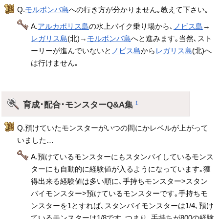
Q.
モルボンバ島
への行き方が分かりません｡教えて下さい｡
A.
アルカポリス島
の水上バイク乗り場から､
ノビス島
→
レガリス島
(北)→
モルボンバ島
へと進みます｡当然､スト
ーリーが進んでいないと
ノビス島
から
レガリス島
(北)へ
は行けません｡
育成･配合･モンスターQ&A集
†
Q.預けていたモンスターがいつの間にかレベルが上がって
いました…
A.預けているモンスターにもスタンバイしているモンス
ターにも自動的に経験値が入るようになっています｡獲
得出来る経験値は多い順に､手持ちモンスター>スタン
バイモンスター>預けているモンスターです｡手持ちモ
ンスターを1とすれば､スタンバイモンスターは1/4､預け
ているモンスターは1/8です｡つまり､手持ちが800の経験