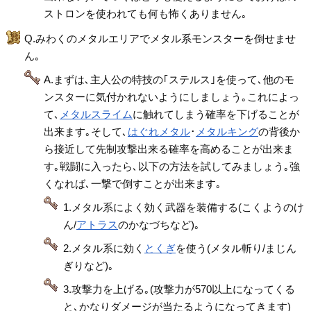
ストロンを使われても何も怖くありません｡
Q.みわくのメタルエリアでメタル系モンスターを倒せませ
ん｡
A.まずは､主人公の特技の｢ステルス｣を使って､他のモ
ンスターに気付かれないようにしましょう｡これによっ
て､
メタルスライム
に触れてしまう確率を下げることが
出来ます｡そして､
はぐれメタル
･
メタルキング
の背後か
ら接近して先制攻撃出来る確率を高めることが出来ま
す｡戦闘に入ったら､以下の方法を試してみましょう｡強
くなれば､一撃で倒すことが出来ます｡
1.メタル系によく効く武器を装備する(こくようのけ
ん/
アトラス
のかなづちなど)｡
2.メタル系に効く
とくぎ
を使う(メタル斬り/まじん
ぎりなど)｡
3.攻撃力を上げる｡(攻撃力が570以上になってくる
と､かなりダメージが当たるようになってきます)