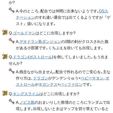
か?
A.今のところ､配合では仲間に出来ないようです｡
DSス
テーション
のすれ違い通信では出てくるようですが『ゲ
スト』扱いになります｡
Q.
ゴールドマン
はどこに出現しますか?
A.
デオドラン島ダンジョン
の2階の剣がクロスされた旗
がある小部屋です｡くちぶえを吹いても出現します｡
Q.
ドラゴン
(
ボストロール
)を倒してしまいました｡もう出ま
せんか?
A.残念ながら出ません｡配合で作れるのでご安心を｡主な
作り方は､
ドラゴン
がデンデンりゅう×
ベビーサタン
､
ボ
ストロール
が
ギガンテス
×
バッファロン
です｡
Q.
キングスライム
はどこに出現しますか?
A.
ノビス島
のおまいりした祭壇のところにランダムで出
現します｡出現しないときはマップを切り替えていると