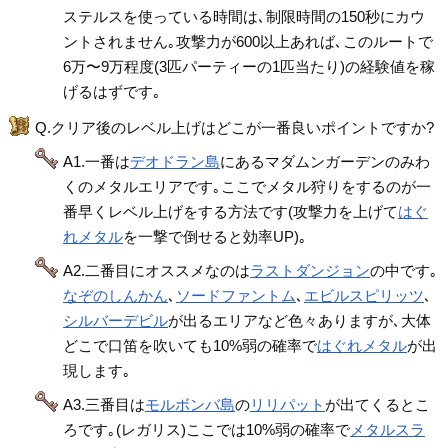
ステルスを使っている時間は､制限時間の150秒にカウ
ントされません｡攻撃力が600以上あれば､このルートで
6万〜9万程度(3匹パーティーの1匹当たり)の経験値を稼
げるはずです｡
Q.クリア後のレベル上げはどこが一番良いポイントですか?
A1.一番は
デオドラン島
にあるマダムンガーデンのみわ
くのメタルエリアです｡ここでメタル狩りをするのが一
番早くレベル上げをする方法です(攻撃力を上げて
はぐ
れメタル
を一撃で倒せると効率UP)｡
A2.二番目にオススメなのは
ラストダンジョン
の中です｡
なぞのしんかん
､
ソードファントム
､
エビルスピリッツ
､
シルバーデビル
が出るエリアなど色々ありますが､大体
どこで口笛を吹いても10%弱の確率で
はぐれメタル
が出
現します｡
A3.三番目は
モルボンバ島
の
リリパット
が出てくるとこ
ろです｡(レガリス)ここでは10%弱の確率で
メタルスラ