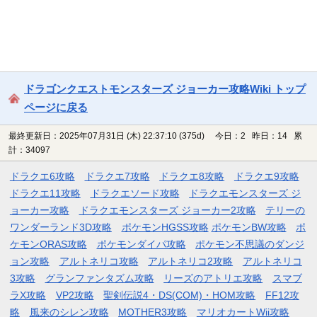
ドラゴンクエストモンスターズ ジョーカー攻略Wiki トップ
ページに戻る
最終更新日：2025年07月31日 (木) 22:37:10
(375d)
今日：2 昨日：14 累
計：34097
ドラクエ6攻略
ドラクエ7攻略
ドラクエ8攻略
ドラクエ9攻略
ドラクエ11攻略
ドラクエソード攻略
ドラクエモンスターズ ジ
ョーカー攻略
ドラクエモンスターズ ジョーカー2攻略
テリーの
ワンダーランド3D攻略
ポケモンHGSS攻略
ポケモンBW攻略
ポ
ケモンORAS攻略
ポケモンダイパ攻略
ポケモン不思議のダンジ
ョン攻略
アルトネリコ攻略
アルトネリコ2攻略
アルトネリコ
3攻略
グランファンタズム攻略
リーズのアトリエ攻略
スマブ
ラX攻略
VP2攻略
聖剣伝説4・DS(COM)・HOM攻略
FF12攻
略
風来のシレン攻略
MOTHER3攻略
マリオカートWii攻略