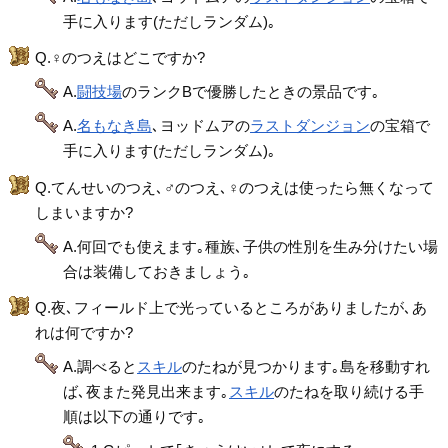
手に入ります(ただしランダム)｡
Q.♀のつえはどこですか?
A.
闘技場
のランクBで優勝したときの景品です｡
A.
名もなき島
､ヨッドムアの
ラストダンジョン
の宝箱で
手に入ります(ただしランダム)｡
Q.てんせいのつえ､♂のつえ､♀のつえは使ったら無くなって
しまいますか?
A.何回でも使えます｡種族､子供の性別を生み分けたい場
合は装備しておきましょう｡
Q.夜､フィールド上で光っているところがありましたが､あ
れは何ですか?
A.調べると
スキル
のたねが見つかります｡島を移動すれ
ば､夜また発見出来ます｡
スキル
のたねを取り続ける手
順は以下の通りです｡