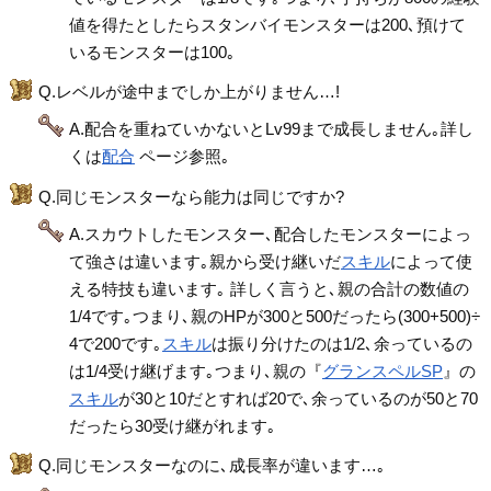
値を得たとしたらスタンバイモンスターは200､預けて
いるモンスターは100｡
Q.レベルが途中までしか上がりません…!
A.配合を重ねていかないとLv99まで成長しません｡詳し
くは
配合
ページ参照｡
Q.同じモンスターなら能力は同じですか?
A.スカウトしたモンスター､配合したモンスターによっ
て強さは違います｡親から受け継いだ
スキル
によって使
える特技も違います｡ 詳しく言うと､親の合計の数値の
1/4です｡つまり､親のHPが300と500だったら(300+500)÷
4で200です｡
スキル
は振り分けたのは1/2､余っているの
は1/4受け継げます｡つまり､親の『
グランスペルSP
』の
スキル
が30と10だとすれば20で､余っているのが50と70
だったら30受け継がれます｡
Q.同じモンスターなのに､成長率が違います…｡