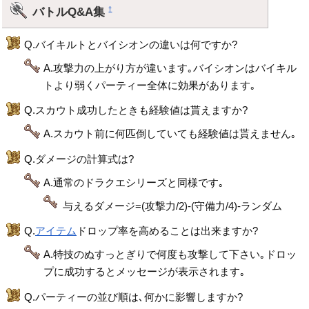
バトルQ&A集
†
Q.バイキルトとバイシオンの違いは何ですか?
A.攻撃力の上がり方が違います｡バイシオンはバイキル
トより弱くパーティー全体に効果があります｡
Q.スカウト成功したときも経験値は貰えますか?
A.スカウト前に何匹倒していても経験値は貰えません｡
Q.ダメージの計算式は?
A.通常のドラクエシリーズと同様です｡
与えるダメージ=(攻撃力/2)-(守備力/4)-ランダム
Q.
アイテム
ドロップ率を高めることは出来ますか?
A.特技のぬすっとぎりで何度も攻撃して下さい｡ドロッ
プに成功するとメッセージが表示されます｡
Q.パーティーの並び順は､何かに影響しますか?