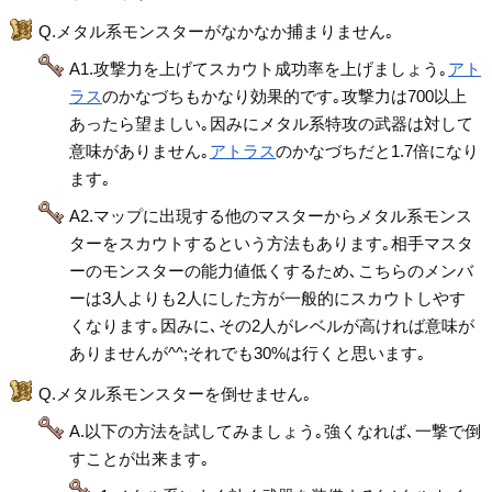
Q.メタル系モンスターがなかなか捕まりません｡
A1.攻撃力を上げてスカウト成功率を上げましょう｡
アト
ラス
のかなづちもかなり効果的です｡攻撃力は700以上
あったら望ましい｡因みにメタル系特攻の武器は対して
意味がありません｡
アトラス
のかなづちだと1.7倍になり
ます｡
A2.マップに出現する他のマスターからメタル系モンス
ターをスカウトするという方法もあります｡相手マスタ
ーのモンスターの能力値低くするため､こちらのメンバ
ーは3人よりも2人にした方が一般的にスカウトしやす
くなります｡因みに､その2人がレベルが高ければ意味が
ありませんが^^;それでも30%は行くと思います｡
Q.メタル系モンスターを倒せません｡
A.以下の方法を試してみましょう｡強くなれば､一撃で倒
すことが出来ます｡