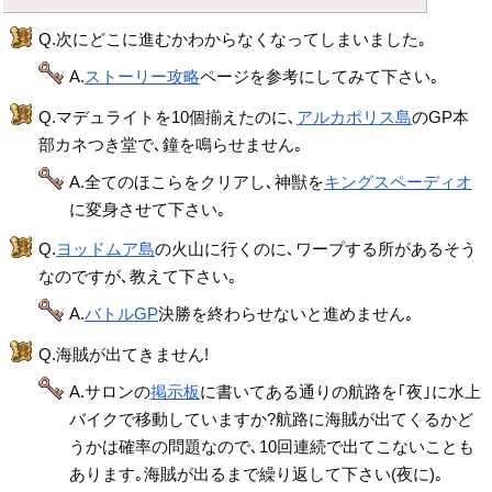
Q.次にどこに進むかわからなくなってしまいました｡
A.
ストーリー攻略
ページを参考にしてみて下さい｡
Q.マデュライトを10個揃えたのに､
アルカポリス島
のGP本
部カネつき堂で､鐘を鳴らせません｡
A.全てのほこらをクリアし､神獣を
キングスペーディオ
に変身させて下さい｡
Q.
ヨッドムア島
の火山に行くのに､ワープする所があるそう
なのですが､教えて下さい｡
A.
バトルGP
決勝を終わらせないと進めません｡
Q.海賊が出てきません!
A.サロンの
掲示板
に書いてある通りの航路を｢夜｣に水上
バイクで移動していますか?航路に海賊が出てくるかど
うかは確率の問題なので､10回連続で出てこないことも
あります｡海賊が出るまで繰り返して下さい(夜に)｡