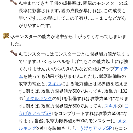
A.生まれてきた子供の成長率は､両親のモンスターの成
長率に影響されます｡親の成長が早ければ､この成長も
早いです｡この親にしてこの子有り…｡＋１１などがあ
がりやすいです。
Q.モンスターの能力が途中から上がらなくなってしまいま
した｡
A.モンスターにはモンスターごとに限界能力値が決まっ
ています｡いくらレベルを上げてもこの能力以上には強
くなりません｡いのちのきのみなどの能力アップ
アイテ
ム
を使っても効果がありません｡ただし､武器装備時の
攻撃力補正と､
スキル
による能力補正は限界値を超えま
す｡例えば､攻撃力限界値が500であっても､攻撃力+102
の｢
メタルキング
の剣｣を装備すれば攻撃力602になりま
す｡例えば､攻撃力限界値が500であっても､
スキル
の｢
こ
うげきアップSP
｣をコンプリートすれば攻撃力650にな
ります｡当然､攻撃力限界値が500のモンスターに｢
メタ
ルキング
の剣｣を装備させ､｢
こうげきアップSP
｣をコン