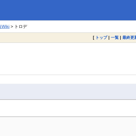
iki
> トロデ
[
トップ
|
一覧
|
最終更