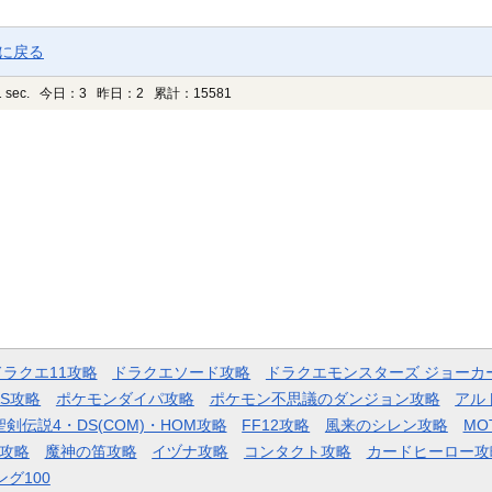
ジに戻る
 sec.
今日：3 昨日：2 累計：15581
ドラクエ11攻略
ドラクエソード攻略
ドラクエモンスターズ ジョーカ
AS攻略
ポケモンダイパ攻略
ポケモン不思議のダンジョン攻略
アル
聖剣伝説4・DS(COM)・HOM攻略
FF12攻略
風来のシレン攻略
MO
攻略
魔神の笛攻略
イヅナ攻略
コンタクト攻略
カードヒーロー攻
ング100