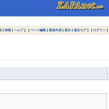
新
|
検索
|
ヘルプ
] [
ページ編集
|
新規作成
|
差分
|
過去ログ
] [
ログイン
]