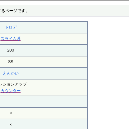
するページです。
トロデ
スライム系
200
SS
えんかい
ンションアップ
カウンター
×
×