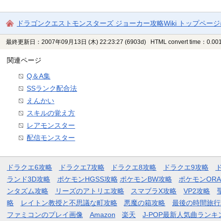
ドラゴンクエストモンスターズ ジョーカー攻略Wiki トップペー
最終更新日：2007年09月13日 (木) 22:23:27
(6903d)
HTML convert time：0.001
関連ページ
Q＆A集
SSランク配合法
えんかい
スキルの覚え方
レアモンスター
配信モンスター
ドラクエ6攻略
ドラクエ7攻略
ドラクエ8攻略
ドラクエ9攻略
ランド3D攻略
ポケモンHGSS攻略
ポケモンBW攻略
ポケモンOR
ンタズム攻略
リーズのアトリエ攻略
スマブラX攻略
VP2攻略
略
レイトン教授と不思議な町攻略
悪魔の箱攻略
最後の時間旅行
ファミコンのプレイ画像
Amazon
楽天
J-POP最新人気曲ランキ