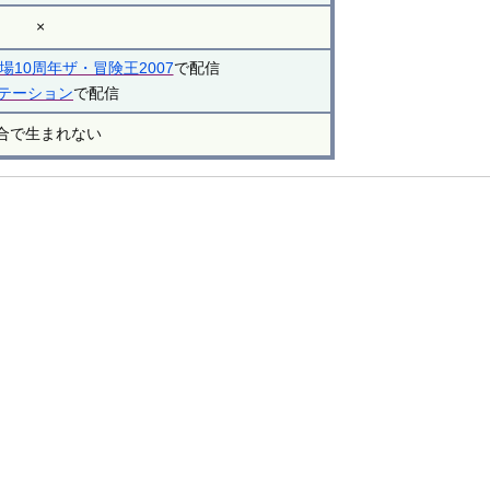
×
10周年ザ・冒険王2007
で配信
ステーション
で配信
合で生まれない