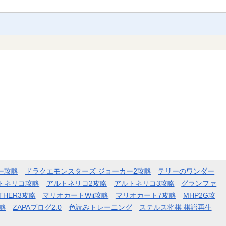
ー攻略
ドラクエモンスターズ ジョーカー2攻略
テリーのワンダー
トネリコ攻略
アルトネリコ2攻略
アルトネリコ3攻略
グランファ
THER3攻略
マリオカートWii攻略
マリオカート7攻略
MHP2G攻
略
ZAPAブログ2.0
色読みトレーニング
ステルス将棋 棋譜再生