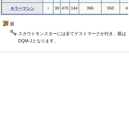
♀
30
470
144
366
550
4
キラーマシン
親
スカウトモンスターには全てゲストマークが付き、親は
DQM-Jとなります。