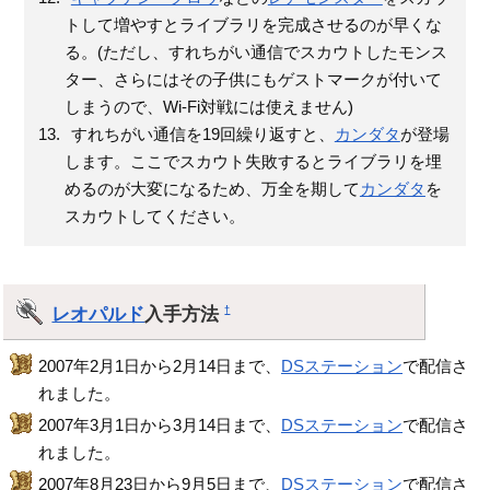
トして増やすとライブラリを完成させるのが早くな
る。(ただし、すれちがい通信でスカウトしたモンス
ター、さらにはその子供にもゲストマークが付いて
しまうので、Wi-Fi対戦には使えません)
すれちがい通信を19回繰り返すと、
カンダタ
が登場
します。ここでスカウト失敗するとライブラリを埋
めるのが大変になるため、万全を期して
カンダタ
を
スカウトしてください。
レオパルド
入手方法
†
2007年2月1日から2月14日まで、
DSステーション
で配信さ
れました。
2007年3月1日から3月14日まで、
DSステーション
で配信さ
れました。
2007年8月23日から9月5日まで、
DSステーション
で配信さ