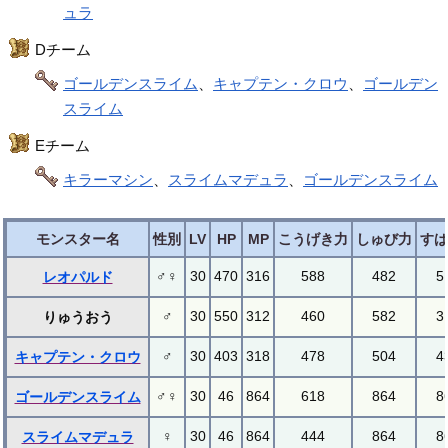
ュラ
Dチーム
ゴールデンスライム
、
キャプテン・クロウ
、
ゴールデン
スライム
Eチーム
キラーマシン
、
スライムマデュラ
、
ゴールデンスライム
モンスター名
性別
LV
HP
MP
こうげき力
しゅび力
すば
♂♀
30
470
316
588
482
5
レオパルド
♂
30
550
312
460
582
3
りゅうおう
♂
30
403
318
478
504
4
キャプテン・クロウ
♂♀
30
46
864
618
864
8
ゴールデンスライム
♀
30
46
864
444
864
8
スライムマデュラ