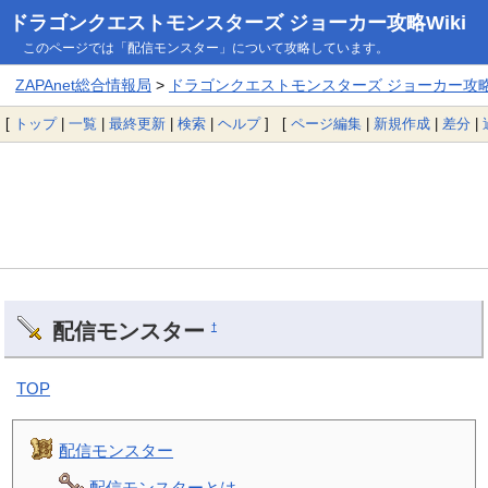
ドラゴンクエストモンスターズ ジョーカー攻略Wiki
このページでは「配信モンスター」について攻略しています。
ZAPAnet総合情報局
>
ドラゴンクエストモンスターズ ジョーカー攻略W
[
トップ
|
一覧
|
最終更新
|
検索
|
ヘルプ
] [
ページ編集
|
新規作成
|
差分
|
配信モンスター
†
TOP
配信モンスター
配信モンスターとは