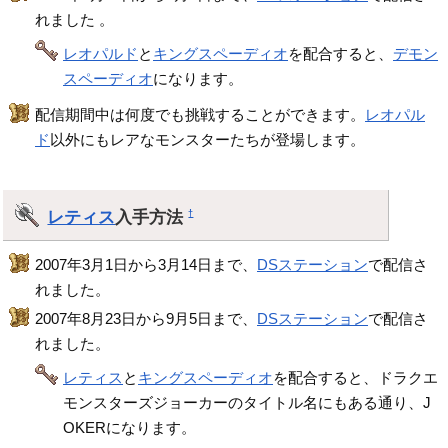
れました 。
レオパルド
と
キングスペーディオ
を配合すると、
デモン
スペーディオ
になります。
配信期間中は何度でも挑戦することができます。
レオパル
ド
以外にもレアなモンスターたちが登場します。
レティス
入手方法
†
2007年3月1日から3月14日まで、
DSステーション
で配信さ
れました。
2007年8月23日から9月5日まで、
DSステーション
で配信さ
れました。
レティス
と
キングスペーディオ
を配合すると、ドラクエ
モンスターズジョーカーのタイトル名にもある通り、J
OKERになります。