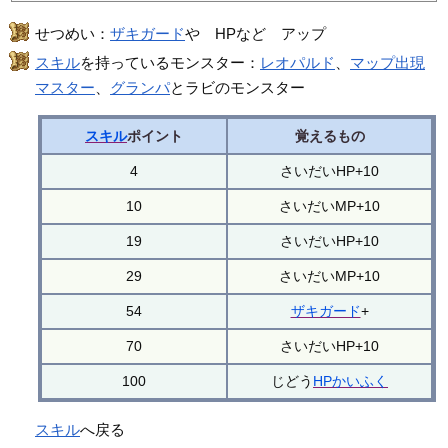
せつめい：
ザキガード
や HPなど アップ
スキル
を持っているモンスター：
レオパルド
、
マップ出現
マスター
、
グランパ
とラビのモンスター
スキル
ポイント
覚えるもの
4
さいだいHP+10
10
さいだいMP+10
19
さいだいHP+10
29
さいだいMP+10
54
ザキガード
+
70
さいだいHP+10
100
じどう
HPかいふく
スキル
へ戻る