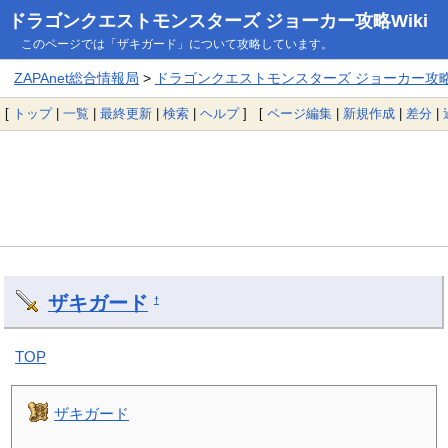
ドラゴンクエストモンスターズ ジョーカー攻略Wiki
このページでは「ザキガード」について攻略しています。
ZAPAnet総合情報局
>
ドラゴンクエストモンスターズ ジョーカー攻略W
[
トップ
|
一覧
|
最終更新
|
検索
|
ヘルプ
] [
ページ編集
|
新規作成
|
差分
|
ザキガード
†
TOP
ザキガード