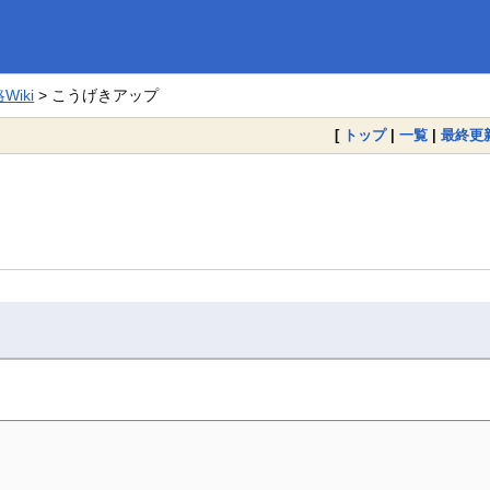
iki
> こうげきアップ
[
トップ
|
一覧
|
最終更