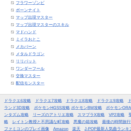
フラワーゾンビ
ボーンナイト
マップ出現マスター
マップ出現マスターのスキル
マドハンド
ミイラおとこ
メカバーン
メタルドラゴン
リリパット
ワンダーフール
交換マスター
配信モンスター
ドラクエ6攻略
ドラクエ7攻略
ドラクエ8攻略
ドラクエ9攻略
ランド3D攻略
ポケモンHGSS攻略
ポケモンBW攻略
ポケモンOR
ンタズム攻略
リーズのアトリエ攻略
スマブラX攻略
VP2攻略
略
レイトン教授と不思議な町攻略
悪魔の箱攻略
最後の時間旅行
ファミコンのプレイ画像
Amazon
楽天
J-POP最新人気曲ランキ