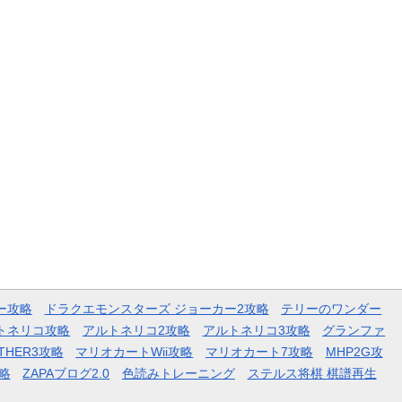
ー攻略
ドラクエモンスターズ ジョーカー2攻略
テリーのワンダー
トネリコ攻略
アルトネリコ2攻略
アルトネリコ3攻略
グランファ
THER3攻略
マリオカートWii攻略
マリオカート7攻略
MHP2G攻
略
ZAPAブログ2.0
色読みトレーニング
ステルス将棋 棋譜再生