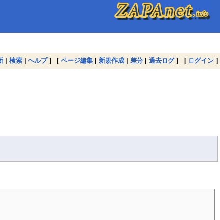
新
|
検索
|
ヘルプ
] [
ページ編集
|
新規作成
|
差分
|
過去ログ
] [
ログイン
]