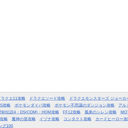
ドラクエ11攻略
ドラクエソード攻略
ドラクエモンスターズ ジョーカ
AS攻略
ポケモンダイパ攻略
ポケモン不思議のダンジョン攻略
アル
聖剣伝説4・DS(COM)・HOM攻略
FF12攻略
風来のシレン攻略
MO
攻略
魔神の笛攻略
イヅナ攻略
コンタクト攻略
カードヒーロー攻
ング100