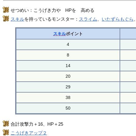
せつめい：こうげき力や HPを 高める
スキル
を持っているモンスター：
スライム
、
いたずらもぐら
スキル
ポイント
4
8
14
20
29
38
50
合計攻撃力＋16、HP＋25
こうげきアップ２