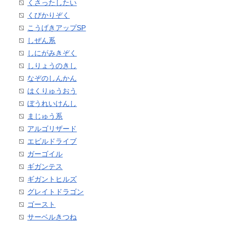
くさったしたい
くびかりぞく
こうげきアップSP
しぜん系
しにがみきぞく
しりょうのきし
なぞのしんかん
はくりゅうおう
ぼうれいけんし
まじゅう系
アルゴリザード
エビルドライブ
ガーゴイル
ギガンテス
ギガントヒルズ
グレイトドラゴン
ゴースト
サーベルきつね