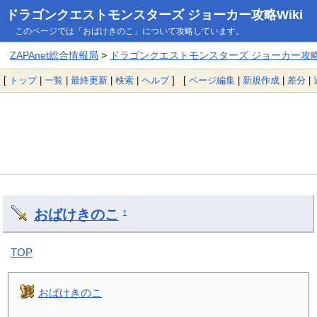
ドラゴンクエストモンスターズ ジョーカー攻略Wiki
このページでは「おばけきのこ」について攻略しています。
ZAPAnet総合情報局
>
ドラゴンクエストモンスターズ ジョーカー攻略W
[
トップ
|
一覧
|
最終更新
|
検索
|
ヘルプ
] [
ページ編集
|
新規作成
|
差分
|
おばけきのこ
†
TOP
おばけきのこ