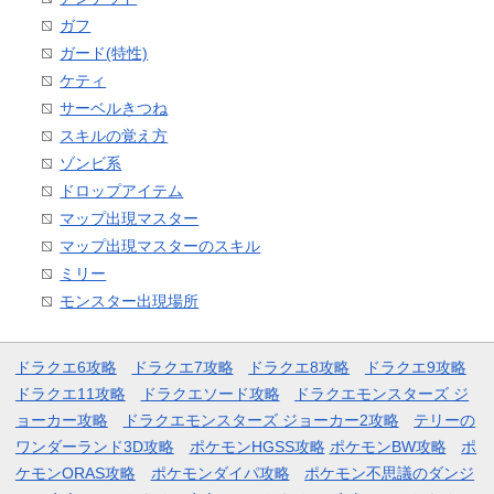
ガフ
ガード(特性)
ケティ
サーベルきつね
スキルの覚え方
ゾンビ系
ドロップアイテム
マップ出現マスター
マップ出現マスターのスキル
ミリー
モンスター出現場所
ドラクエ6攻略
ドラクエ7攻略
ドラクエ8攻略
ドラクエ9攻略
ドラクエ11攻略
ドラクエソード攻略
ドラクエモンスターズ ジ
ョーカー攻略
ドラクエモンスターズ ジョーカー2攻略
テリーの
ワンダーランド3D攻略
ポケモンHGSS攻略
ポケモンBW攻略
ポ
ケモンORAS攻略
ポケモンダイパ攻略
ポケモン不思議のダンジ