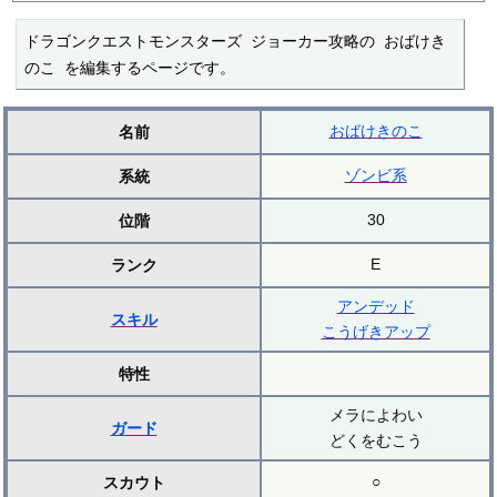
ドラゴンクエストモンスターズ ジョーカー攻略の おばけき
のこ を編集するページです。
おばけきのこ
名前
ゾンビ系
系統
30
位階
E
ランク
アンデッド
スキル
こうげきアップ
特性
メラによわい
ガード
どくをむこう
○
スカウト