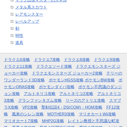
マップ出現マスターのスキル
メタル系スカウト
レアモンスター
レベルアップ
剣
特性
道具
ドラクエ6攻略
ドラクエ7攻略
ドラクエ8攻略
ドラクエ9攻略
ドラクエ11攻略
ドラクエソード攻略
ドラクエモンスターズ ジ
ョーカー攻略
ドラクエモンスターズ ジョーカー2攻略
テリーの
ワンダーランド3D攻略
ポケモンHGSS攻略
ポケモンBW攻略
ポ
ケモンORAS攻略
ポケモンダイパ攻略
ポケモン不思議のダンジ
ョン攻略
アルトネリコ攻略
アルトネリコ2攻略
アルトネリコ
3攻略
グランファンタズム攻略
リーズのアトリエ攻略
スマブ
ラX攻略
VP2攻略
聖剣伝説4・DS(COM)・HOM攻略
FF12攻
略
風来のシレン攻略
MOTHER3攻略
マリオカートWii攻略
マリオカート7攻略
MHP2G攻略
レイトン教授と不思議な町攻