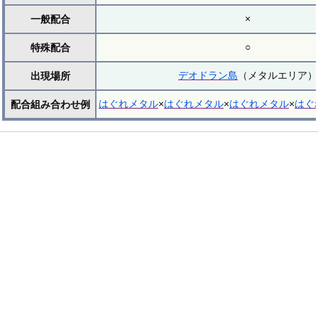
×
一般配合
○
特殊配合
デオドラン島
（メタルエリア）
出現場所
はぐれメタル
×
はぐれメタル
×
はぐれメタル
×
はぐ
配合組み合わせ例