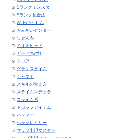
Sランクモンスター
Sランク配合法
Wi-Fiつうしん
おみあいセンター
しぜん系
イオ＆ヒャド
ガード(特性)
クロア
グランスライム
シャマナ
スキルの覚え方
スライムマデュラ
スライム系
ドロップアイテム
ハンマー
ヘラクレイザー
マップ出現マスター