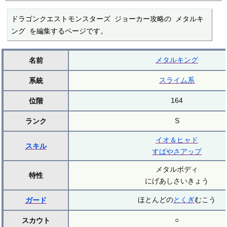
ドラゴンクエストモンスターズ ジョーカー攻略の メタルキ
ング を編集するページです。
メタルキング
名前
スライム系
系統
164
位階
S
ランク
イオ＆ヒャド
スキル
すばやさアップ
メタルボディ
特性
にげあしさいきょう
ほとんどの
とくぎ
むこう
ガード
○
スカウト