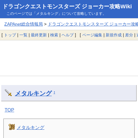
ドラゴンクエストモンスターズ ジョーカー攻略Wiki
このページでは「メタルキング」について攻略しています。
ZAPAnet総合情報局
>
ドラゴンクエストモンスターズ ジョーカー攻略W
[
トップ
|
一覧
|
最終更新
|
検索
|
ヘルプ
] [
ページ編集
|
新規作成
|
差分
|
メタルキング
†
TOP
メタルキング