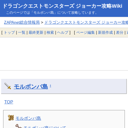
ドラゴンクエストモンスターズ ジョーカー攻略Wiki
このページでは「モルボンバ島」について攻略しています。
ZAPAnet総合情報局
>
ドラゴンクエストモンスターズ ジョーカー攻略W
[
トップ
|
一覧
|
最終更新
|
検索
|
ヘルプ
] [
ページ編集
|
新規作成
|
差分
|
モルボンバ島
†
TOP
モルボンバ島
モルボンバ島について