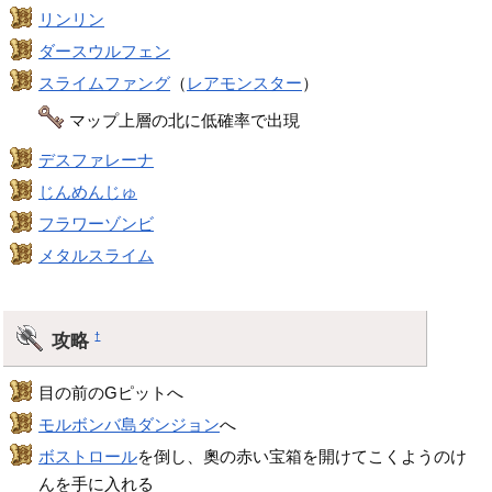
リンリン
ダースウルフェン
スライムファング
（
レアモンスター
）
マップ上層の北に低確率で出現
デスファレーナ
じんめんじゅ
フラワーゾンビ
メタルスライム
攻略
†
目の前のGピットへ
モルボンバ島ダンジョン
へ
ボストロール
を倒し、奧の赤い宝箱を開けてこくようのけ
んを手に入れる