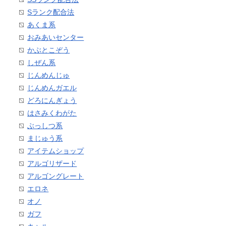
Sランク配合法
あくま系
おみあいセンター
かぶとこぞう
しぜん系
じんめんじゅ
じんめんガエル
どろにんぎょう
はさみくわがた
ぶっしつ系
まじゅう系
アイテムショップ
アルゴリザード
アルゴングレート
エロネ
オノ
ガフ