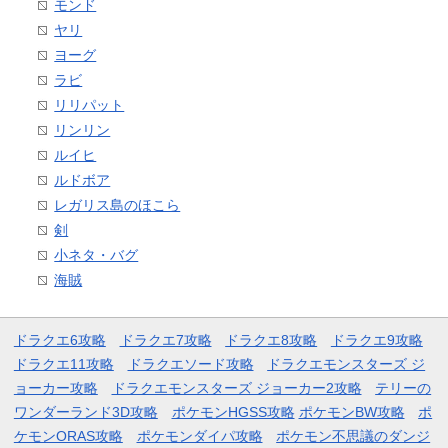
モンド
ヤリ
ヨーグ
ラビ
リリパット
リンリン
ルイヒ
ルドボア
レガリス島のほこら
剣
小ネタ・バグ
海賊
ドラクエ6攻略
ドラクエ7攻略
ドラクエ8攻略
ドラクエ9攻略
ドラクエ11攻略
ドラクエソード攻略
ドラクエモンスターズ ジ
ョーカー攻略
ドラクエモンスターズ ジョーカー2攻略
テリーの
ワンダーランド3D攻略
ポケモンHGSS攻略
ポケモンBW攻略
ポ
ケモンORAS攻略
ポケモンダイパ攻略
ポケモン不思議のダンジ