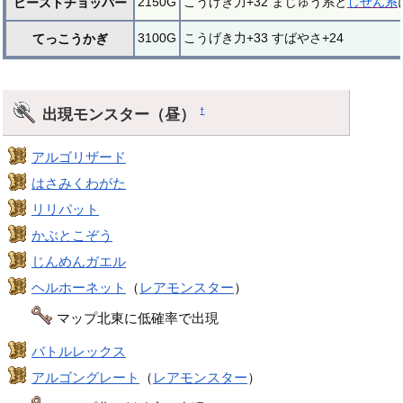
2150G
こうげき力+32 まじゅう系と
しぜん系
ビーストチョッパー
3100G
こうげき力+33 すばやさ+24
てっこうかぎ
出現モンスター（昼）
†
アルゴリザード
はさみくわがた
リリパット
かぶとこぞう
じんめんガエル
ヘルホーネット
（
レアモンスター
）
マップ北東に低確率で出現
バトルレックス
アルゴングレート
（
レアモンスター
）