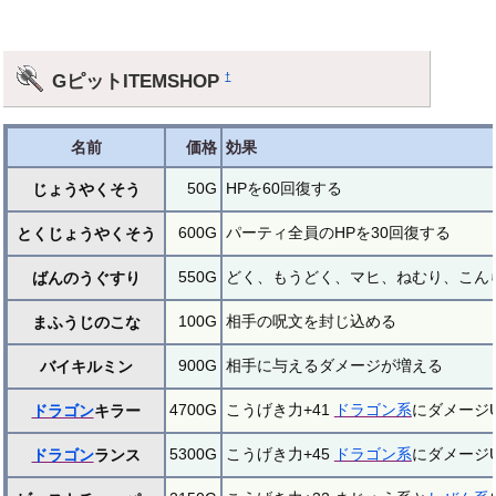
GピットITEMSHOP
†
名前
価格
効果
50G
HPを60回復する
じょうやくそう
600G
パーティ全員のHPを30回復する
とくじょうやくそう
550G
どく、もうどく、マヒ、ねむり、こん
ばんのうぐすり
100G
相手の呪文を封じ込める
まふうじのこな
900G
相手に与えるダメージが増える
バイキルミン
4700G
こうげき力+41
ドラゴン系
にダメージ
ドラゴン
キラー
5300G
こうげき力+45
ドラゴン系
にダメージ
ドラゴン
ランス