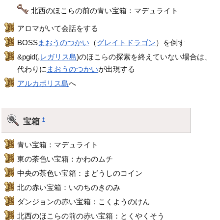
北西のほこらの前の青い宝箱：マデュライト
アロマがいて会話をする
BOSS
まおうのつかい
（
グレイトドラゴン
）を倒す
&pgid(,
レガリス島
)のほこらの探索を終えていない場合は、
代わりに
まおうのつかい
が出現する
アルカポリス島
へ
宝箱
†
青い宝箱：マデュライト
東の茶色い宝箱：かわのムチ
中央の茶色い宝箱：まどうしのコイン
北の赤い宝箱：いのちのきのみ
ダンジョンの赤い宝箱：こくようのけん
北西のほこらの前の赤い宝箱：とくやくそう