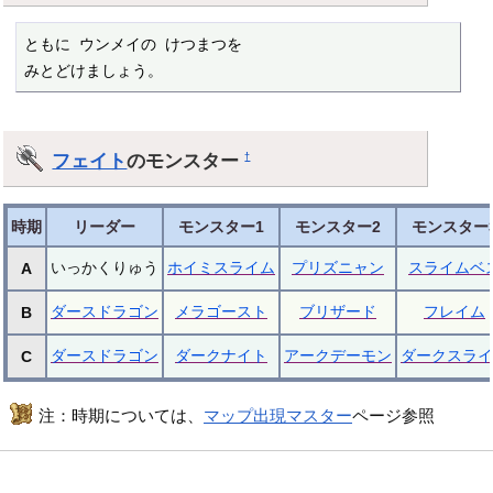
ともに ウンメイの けつまつを

みとどけましょう。
フェイト
のモンスター
†
時期
リーダー
モンスター1
モンスター2
モンスター
いっかくりゅう
ホイミスライム
プリズニャン
スライムベ
A
ダースドラゴン
メラゴースト
ブリザード
フレイム
B
ダースドラゴン
ダークナイト
アークデーモン
ダークスライ
C
注：時期については、
マップ出現マスター
ページ参照