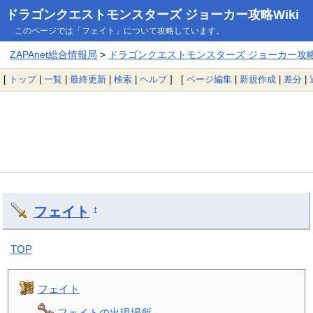
ドラゴンクエストモンスターズ ジョーカー攻略Wiki
このページでは「フェイト」について攻略しています。
ZAPAnet総合情報局
>
ドラゴンクエストモンスターズ ジョーカー攻略W
[
トップ
|
一覧
|
最終更新
|
検索
|
ヘルプ
] [
ページ編集
|
新規作成
|
差分
|
フェイト
†
TOP
フェイト
フェイトの出現場所