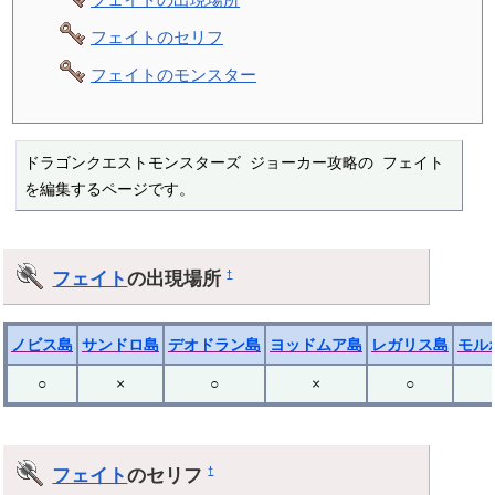
フェイトのセリフ
フェイトのモンスター
ドラゴンクエストモンスターズ ジョーカー攻略の フェイト 
を編集するページです。
フェイト
の出現場所
†
ノビス島
サンドロ島
デオドラン島
ヨッドムア島
レガリス島
モル
○
×
○
×
○
フェイト
のセリフ
†