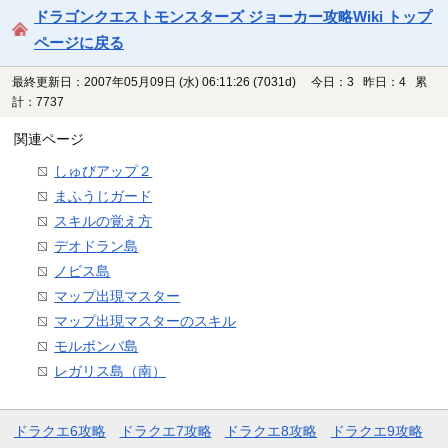
ドラゴンクエストモンスターズ ジョーカー攻略Wiki トップ
ページに戻る
最終更新日：2007年05月09日 (水) 06:11:26
(7031d)
今日：3 昨日：4 累
計：7737
関連ページ
しゅびアップ２
まふうじガード
スキルの覚え方
デオドラン島
ノビス島
マップ出現マスター
マップ出現マスターのスキル
モルボンバ島
レガリス島（南）
ドラクエ6攻略
ドラクエ7攻略
ドラクエ8攻略
ドラクエ9攻略