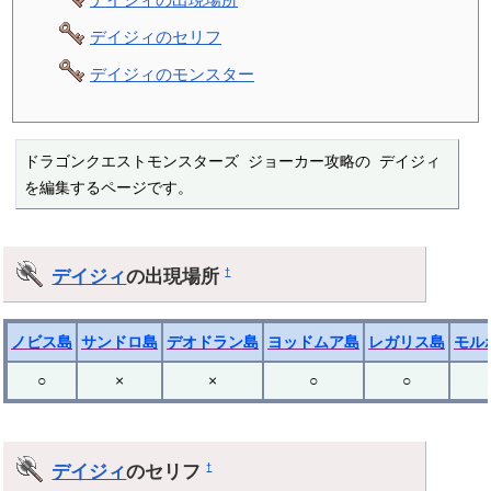
デイジィのセリフ
デイジィのモンスター
ドラゴンクエストモンスターズ ジョーカー攻略の デイジィ 
を編集するページです。
デイジィ
の出現場所
†
ノビス島
サンドロ島
デオドラン島
ヨッドムア島
レガリス島
モル
○
×
×
○
○
デイジィ
のセリフ
†