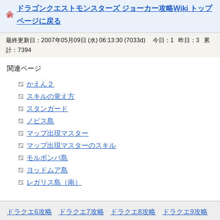
ドラゴンクエストモンスターズ ジョーカー攻略Wiki トップ
ページに戻る
最終更新日：2007年05月09日 (水) 06:13:30
(7033d)
今日：1 昨日：3 累
計：7394
関連ページ
かえん２
スキルの覚え方
スタンガード
ノビス島
マップ出現マスター
マップ出現マスターのスキル
モルボンバ島
ヨッドムア島
レガリス島（南）
ドラクエ6攻略
ドラクエ7攻略
ドラクエ8攻略
ドラクエ9攻略