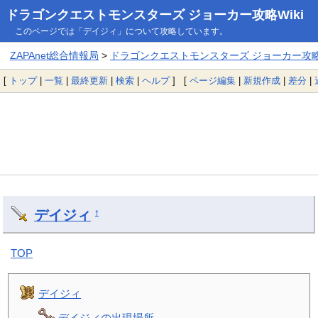
ドラゴンクエストモンスターズ ジョーカー攻略Wiki
このページでは「デイジィ」について攻略しています。
ZAPAnet総合情報局
>
ドラゴンクエストモンスターズ ジョーカー攻略W
[
トップ
|
一覧
|
最終更新
|
検索
|
ヘルプ
] [
ページ編集
|
新規作成
|
差分
|
デイジィ
†
TOP
デイジィ
デイジィの出現場所