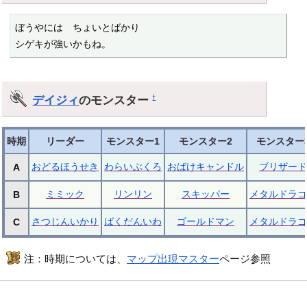
ぼうやには　ちょいとばかり

シゲキが強いかもね。
デイジィ
のモンスター
†
時期
リーダー
モンスター1
モンスター2
モンスター
おどるほうせき
わらいぶくろ
おばけキャンドル
ブリザード
A
ミミック
リンリン
スキッパー
メタルドラゴ
B
さつじんいかり
ばくだんいわ
ゴールドマン
メタルドラゴ
C
注：時期については、
マップ出現マスター
ページ参照