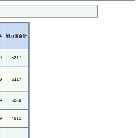
さ
能力値合計
9
5217
9
5117
9
5059
9
4810