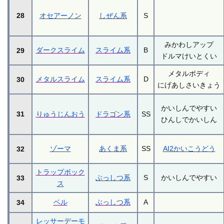
28
オセアーノン
しぜん系
S
みかわしアップ
ダークスライム
スライム系
B
29
ドルマけいとくい
メタルボディ
メタルスライム
スライム系
D
30
にげあしさいきょう
かいしんでやすい
31
りゅうじんおう
ドラゴン系
SS
ひんしでかいしん
ゾーマ
あくま系
SS
AI2かいこうどう
32
トラップボック
ぶっしつ系
S
かいしんでやすい
33
ス
ベル
ぶっしつ系
A
34
レッサーデーモ