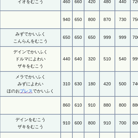
イオをむこう
460
660
420
480
440
72
940
650
800
870
730
75
みずでかいふく
650
650
650
999
999
70
こんらんをむこう
デインでかいふく
ドルマによわい
440
640
320
510
540
99
ザキをむこう
メラでかいふく
みずによわい
310
630
180
420
500
74
ほのお
ブレス
でかいふく
860
610
910
880
800
88
デインをむこう
910
600
800
910
700
80
ザキをむこう