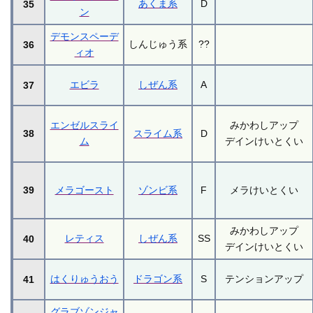
あくま系
D
35
ン
デモンスペーデ
しんじゅう系
??
36
ィオ
エビラ
しぜん系
A
37
エンゼルスライ
みかわしアップ
38
スライム系
D
ム
デインけいとくい
39
メラゴースト
ゾンビ系
F
メラけいとくい
みかわしアップ
レティス
しぜん系
SS
40
デインけいとくい
はくりゅうおう
ドラゴン系
S
テンションアップ
41
グラブゾンジャ