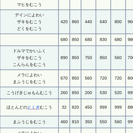
マヒをむこう
デインによわい
ザキをむこう
420
860
440
640
800
96
どくをむこう
680
850
680
830
680
98
ドルマでかいふく
ザキをむこう
890
850
750
850
560
70
こんらんをむこう
メラによわい
670
850
560
720
720
80
まふうじをむこう
こうげきじゅもんむこう
260
850
200
530
520
99
ほとんどの
とくぎ
むこう
32
820
450
999
999
88
まふうじをむこう
460
810
350
550
560
99