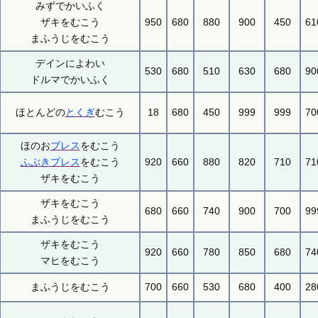
みずでかいふく
ザキをむこう
950
680
880
900
450
61
まふうじをむこう
デインによわい
530
680
510
630
680
90
ドルマでかいふく
ほとんどの
とくぎ
むこう
18
680
450
999
999
70
ほのお
ブレス
をむこう
ふぶき
ブレス
をむこう
920
660
880
820
710
71
ザキをむこう
ザキをむこう
680
660
740
900
700
99
まふうじをむこう
ザキをむこう
920
660
780
850
680
74
マヒをむこう
まふうじをむこう
700
660
530
680
400
28