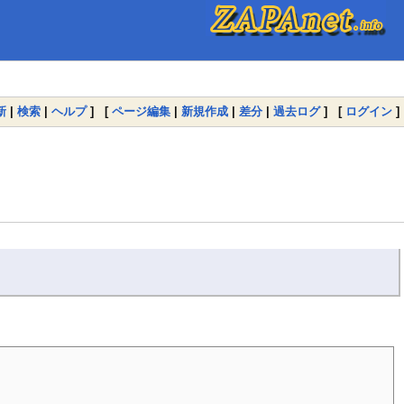
新
|
検索
|
ヘルプ
] [
ページ編集
|
新規作成
|
差分
|
過去ログ
] [
ログイン
]