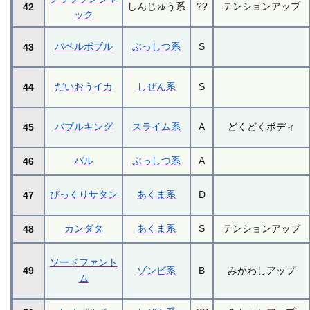
しんじゅう系
??
テンションアップ
42
ック
バベルボブル
ぶっしつ系
S
43
だいおうイカ
しぜん系
S
44
バブルキング
スライム系
A
どくどくボディ
45
バル
ぶっしつ系
A
46
びっくりサタン
あくま系
D
47
カンダタ
あくま系
S
テンションアップ
48
ソードファント
49
ゾンビ系
B
みかわしアップ
ム