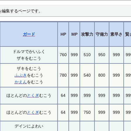
 を編集するページです。
ガード
HP
MP
攻撃力
守備力
素早さ
賢
ドルマでかいふく
760
999
510
950
999
99
ザキをむこう
ザキをむこう
ふぶき
をむこう
780
999
540
800
999
99
かえん
をむこう
ほとんどの
とくぎ
むこう
64
999
999
999
999
99
ほとんどの
とくぎ
むこう
64
999
750
999
999
99
デインによわい