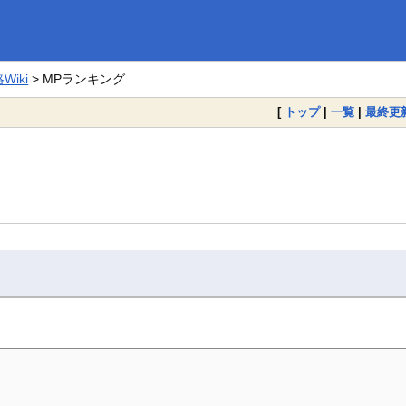
iki
> MPランキング
[
トップ
|
一覧
|
最終更