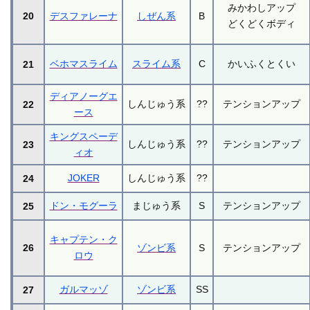
みかわしアップ
20
デスファレーナ
しぜん系
B
どくどくボディ
ベホマスライム
スライム系
C
かいふくとくい
21
ディアノーグエ
しんじゅう系
??
テンションアップ
22
ース
キングスペーデ
しんじゅう系
??
テンションアップ
23
ィオ
JOKER
しんじゅう系
??
24
ドン・モグーラ
まじゅう系
S
テンションアップ
25
キャプテン・ク
26
ゾンビ系
S
テンションアップ
ロウ
ガルマッゾ
ゾンビ系
SS
27