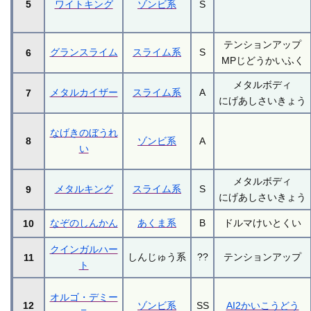
5
ワイトキング
ゾンビ系
S
テンションアップ
グランスライム
スライム系
S
6
MPじどうかいふく
メタルボディ
メタルカイザー
スライム系
A
7
にげあしさいきょう
なげきのぼうれ
8
ゾンビ系
A
い
メタルボディ
メタルキング
スライム系
S
9
にげあしさいきょう
なぞのしんかん
あくま系
B
ドルマけいとくい
10
クインガルハー
しんじゅう系
??
テンションアップ
11
ト
オルゴ・デミー
12
ゾンビ系
SS
AI2かいこうどう