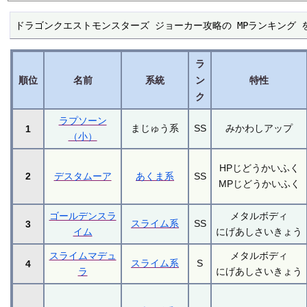
ドラゴンクエストモンスターズ ジョーカー攻略の MPランキング
ラ
順位
名前
系統
ン
特性
ク
ラプソーン
まじゅう系
SS
みかわしアップ
1
（小）
HPじどうかいふく
2
デスタムーア
あくま系
SS
MPじどうかいふく
ゴールデンスラ
メタルボディ
スライム系
SS
3
イム
にげあしさいきょう
スライムマデュ
メタルボディ
スライム系
S
4
ラ
にげあしさいきょう