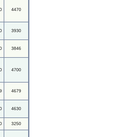
0
4470
0
3930
0
3846
0
4700
9
4679
0
4630
0
3250