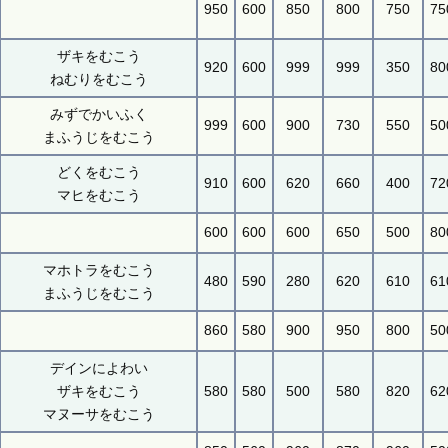
950
600
850
800
750
75
ザキをむこう
920
600
999
999
350
80
ねむりをむこう
みずでかいふく
999
600
900
730
550
50
まふうじをむこう
どくをむこう
910
600
620
660
400
72
マヒをむこう
600
600
600
650
500
80
マホトラをむこう
480
590
280
620
610
61
まふうじをむこう
860
580
900
950
800
50
デインによわい
ザキをむこう
580
580
500
580
820
62
マヌーサをむこう