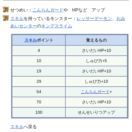
せつめい：
こんらんガード
や HPなど アップ
スキル
を持っているモンスター：
レッサーデーモン
、
おみ
あいセンター
の
キングスライム
スキル
ポイント
覚えるもの
4
さいだいHP+10
10
しゅび力+5
19
さいだいHP+10
29
しゅび力+10
54
こんらんガード
+
70
さいだいHP+10
100
せんせいりつアップ
スキル
へ戻る