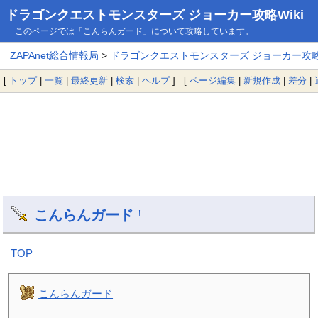
ドラゴンクエストモンスターズ ジョーカー攻略Wiki
このページでは「こんらんガード」について攻略しています。
ZAPAnet総合情報局
>
ドラゴンクエストモンスターズ ジョーカー攻略W
[
トップ
|
一覧
|
最終更新
|
検索
|
ヘルプ
] [
ページ編集
|
新規作成
|
差分
|
こんらんガード
†
TOP
こんらんガード