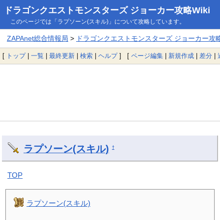
ドラゴンクエストモンスターズ ジョーカー攻略Wiki
このページでは「ラプソーン(スキル)」について攻略しています。
ZAPAnet総合情報局
>
ドラゴンクエストモンスターズ ジョーカー攻略W
[
トップ
|
一覧
|
最終更新
|
検索
|
ヘルプ
] [
ページ編集
|
新規作成
|
差分
|
ラプソーン(スキル)
†
TOP
ラプソーン(スキル)