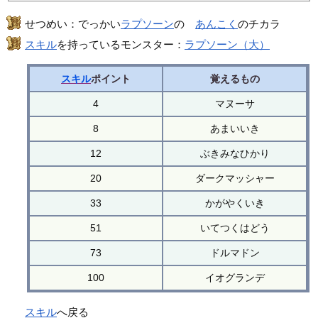
せつめい：でっかい
ラプソーン
の
あんこく
のチカラ
スキル
を持っているモンスター：
ラプソーン（大）
スキル
ポイント
覚えるもの
4
マヌーサ
8
あまいいき
12
ぶきみなひかり
20
ダークマッシャー
33
かがやくいき
51
いてつくはどう
73
ドルマドン
100
イオグランデ
スキル
へ戻る