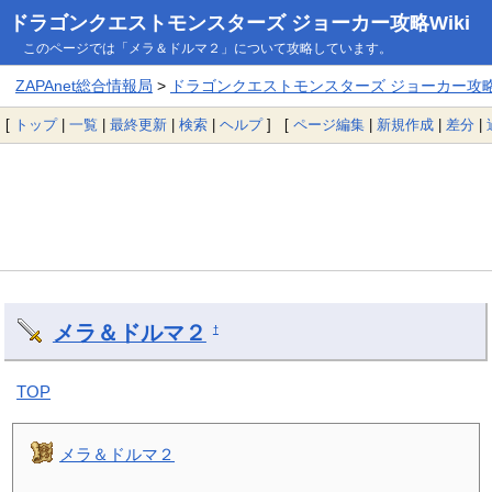
ドラゴンクエストモンスターズ ジョーカー攻略Wiki
このページでは「メラ＆ドルマ２」について攻略しています。
ZAPAnet総合情報局
>
ドラゴンクエストモンスターズ ジョーカー攻略W
[
トップ
|
一覧
|
最終更新
|
検索
|
ヘルプ
] [
ページ編集
|
新規作成
|
差分
|
メラ＆ドルマ２
†
TOP
メラ＆ドルマ２