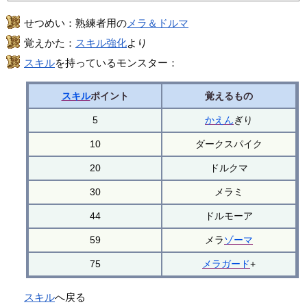
せつめい：熟練者用の
メラ＆ドルマ
覚えかた：
スキル強化
より
スキル
を持っているモンスター：
スキル
ポイント
覚えるもの
5
かえん
ぎり
10
ダークスパイク
20
ドルクマ
30
メラミ
44
ドルモーア
59
メラ
ゾーマ
75
メラガード
+
スキル
へ戻る