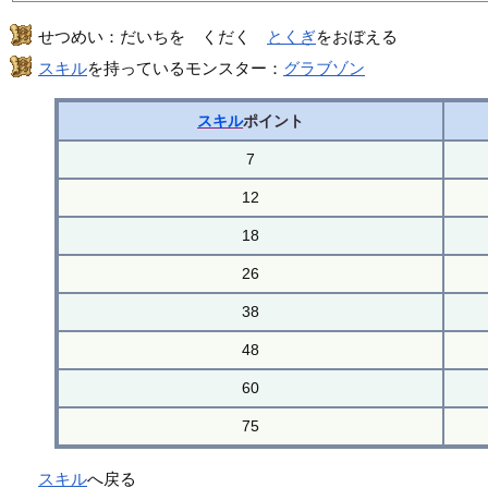
せつめい：だいちを くだく
とくぎ
をおぼえる
スキル
を持っているモンスター：
グラブゾン
スキル
ポイント
7
12
18
26
38
48
60
75
スキル
へ戻る