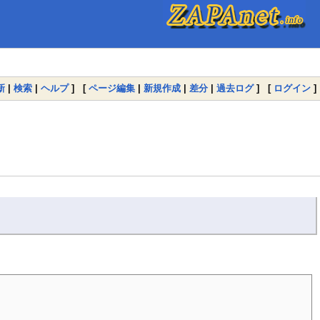
新
|
検索
|
ヘルプ
] [
ページ編集
|
新規作成
|
差分
|
過去ログ
] [
ログイン
]