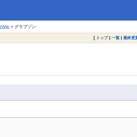
iki
> グラブゾン
[
トップ
|
一覧
|
最終更