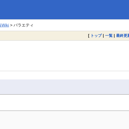
iki
> バラエティ
[
トップ
|
一覧
|
最終更