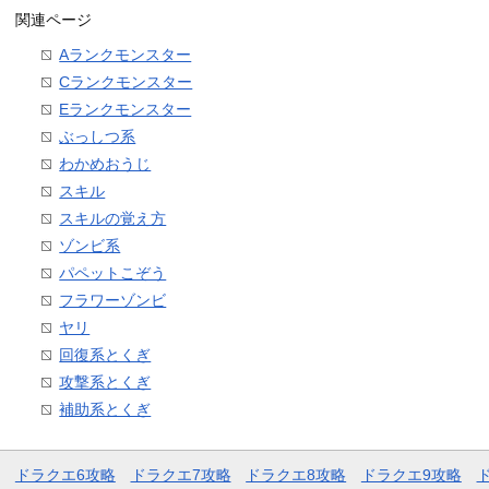
関連ページ
Aランクモンスター
Cランクモンスター
Eランクモンスター
ぶっしつ系
わかめおうじ
スキル
スキルの覚え方
ゾンビ系
パペットこぞう
フラワーゾンビ
ヤリ
回復系とくぎ
攻撃系とくぎ
補助系とくぎ
ドラクエ6攻略
ドラクエ7攻略
ドラクエ8攻略
ドラクエ9攻略