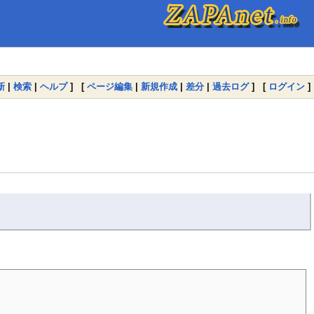
新
|
検索
|
ヘルプ
] [
ページ編集
|
新規作成
|
差分
|
過去ログ
] [
ログイン
]