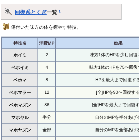
回復系とくぎ
一覧
†
傷付いた味方の体を癒やす特技。
特技名
消費MP
効果
2
味方1体のHPを少し回復
ホイミ
4
味方1体のHPを75〜回復
ベホイミ
8
HPを最大まで回復す
ベホマ
12
[全]HPを90〜回復する
ベホマラー
36
[全]HPを最大まで回復
ベホマズン
半分
自分のMPを半分あげ
マホヤル
全部
自分のMPを全部あげ
マホヤズン