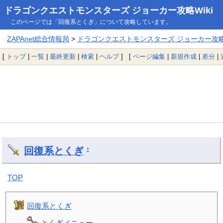
ドラゴンクエストモンスターズ ジョーカー攻略Wiki
このページでは「回復系とくぎ」について攻略しています。
ZAPAnet総合情報局
>
ドラゴンクエストモンスターズ ジョーカー攻略W
[
トップ
|
一覧
|
最終更新
|
検索
|
ヘルプ
] [
ページ編集
|
新規作成
|
差分
|
回復系とくぎ
†
TOP
回復系とくぎ
とくぎメニュー