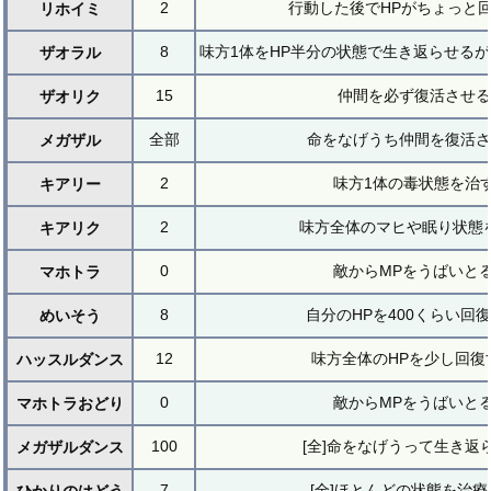
2
行動した後でHPがちょっと
リホイミ
8
味方1体をHP半分の状態で生き返らせる
ザオラル
15
仲間を必ず復活させる
ザオリク
全部
命をなげうち仲間を復活さ
メガザル
2
味方1体の毒状態を治
キアリー
2
味方全体のマヒや眠り状態
キアリク
0
敵からMPをうばいと
マホトラ
8
自分のHPを400くらい回
めいそう
12
味方全体のHPを少し回復
ハッスルダンス
0
敵からMPをうばいと
マホトラおどり
100
[全]命をなげうって生き返
メガザルダンス
7
[全]ほとんどの状態を治療