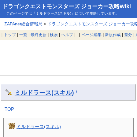
ドラゴンクエストモンスターズ ジョーカー攻略Wiki
このページでは「ミルドラース(スキル)」について攻略しています。
ZAPAnet総合情報局
>
ドラゴンクエストモンスターズ ジョーカー攻略W
[
トップ
|
一覧
|
最終更新
|
検索
|
ヘルプ
] [
ページ編集
|
新規作成
|
差分
|
ミルドラース(スキル)
†
TOP
ミルドラース(スキル)