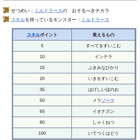
せつめい：
ミルドラース
の おそるべきチカラ
スキル
を持っているモンスター：
ミルドラース
スキル
ポイント
覚えるもの
5
すべてをすいこむ
10
インテラ
15
ぶきみなひかり
20
いきをすいこむ
35
はげしいほのお
50
メラ
ゾーマ
65
イオナズン
80
しゃくねつ
100
いてつくはどう