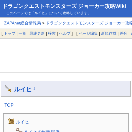
ドラゴンクエストモンスターズ ジョーカー攻略Wiki
このページでは「ルイヒ」について攻略しています。
ZAPAnet総合情報局
>
ドラゴンクエストモンスターズ ジョーカー攻略W
[
トップ
|
一覧
|
最終更新
|
検索
|
ヘルプ
] [
ページ編集
|
新規作成
|
差分
|
ルイヒ
†
TOP
ルイヒ
ルイヒの出現場所