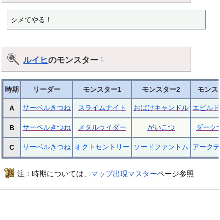
シメてやる！
ルイヒ
のモンスター
†
時期
リーダー
モンスター1
モンスター2
モンス
サーベルきつね
スライムナイト
おばけキャンドル
エビルド
A
サーベルきつね
メタルライダー
がいこつ
ダーク
B
サーベルきつね
オクトセントリー
ソードファントム
アークデ
C
注：時期については、
マップ出現マスター
ページ参照