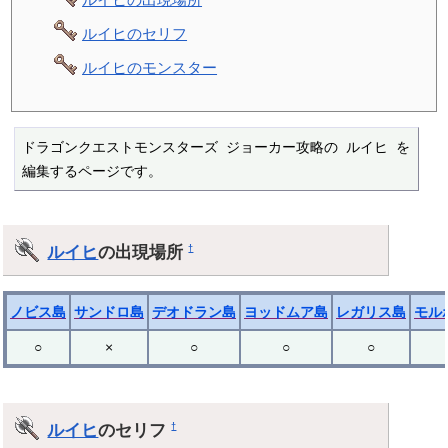
ルイヒのセリフ
ルイヒのモンスター
ドラゴンクエストモンスターズ ジョーカー攻略の ルイヒ を
編集するページです。
ルイヒ
の出現場所
†
ノビス島
サンドロ島
デオドラン島
ヨッドムア島
レガリス島
モル
○
×
○
○
○
ルイヒ
のセリフ
†